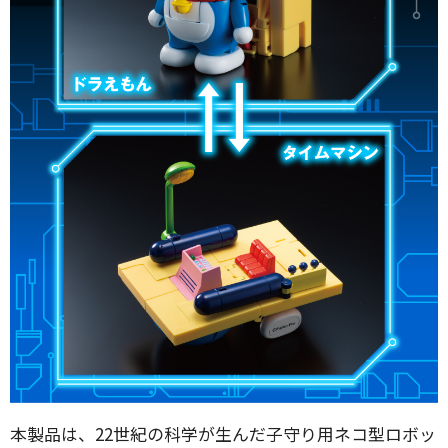
本製品は、22世紀の科学が生んだ子守り用ネコ型ロボッ