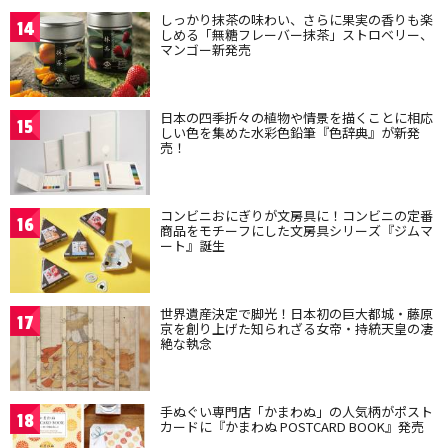
しっかり抹茶の味わい、さらに果実の香りも楽
14
しめる「無糖フレーバー抹茶」ストロベリー、
マンゴー新発売
日本の四季折々の植物や情景を描くことに相応
15
しい色を集めた水彩色鉛筆『色辞典』が新発
売！
コンビニおにぎりが文房具に！コンビニの定番
16
商品をモチーフにした文房具シリーズ『ジムマ
ート』誕生
世界遺産決定で脚光！日本初の巨大都城・藤原
17
京を創り上げた知られざる女帝・持統天皇の凄
絶な執念
手ぬぐい専門店「かまわぬ」の人気柄がポスト
18
カードに『かまわぬ POSTCARD BOOK』発売