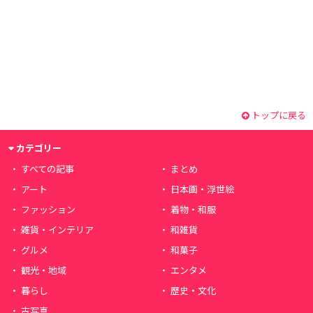
トップに戻る
カテゴリー
すべての記事
まとめ
アート
日本画・浮世絵
ファッション
着物・和服
雑貨・インテリア
和雑貨
グルメ
和菓子
観光・地域
エンタメ
暮らし
歴史・文化
古写真