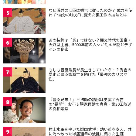
なぜ浅井の旧臣は秀吉に従ったのか？ 武力を使
5
わず“自分の味方”に変えた裏工作の技法とは
あの装飾は「炎」ではない？縄文時代の国宝・
6
火焔型土器、5000年前の人々が刻んだ謎とデザ
インの秘密
もしも豊臣秀長が長生きしていたら…？秀吉の
7
暴走と豊臣家滅亡を防げた「最強のカリスマ
性」
『豊臣兄弟！』三法師の誘拐は史実？秀吉
8
の“暴挙”、お市＆勝家再婚の真意…第30回放送
の真相考察
村上水軍を率いた戦国武将！幼い弟を支え、共
9
に海へ散った得居通幸の波乱に満ちた生涯