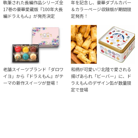
執筆された長編作品シリーズ全
年を記念し、豪華ダブルカバー
17巻の豪華愛蔵版『100年大長
＆カラーページ収録版が期間限
編ドラえもん』が発売決定
定発売！
老舗スイーツブランド「ダロワ
和柄が可愛い♡北陸で愛される
イヨ」から『ドラえもん』がテ
揚げあられ「ビーバー」に、ド
ーマの新作スイーツが登場！
ラえもんのデザイン缶が数量限
定で登場