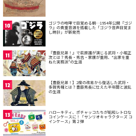
ゴジラの咆哮で目覚める朝…1954年公開『ゴジ
10
ラ』の貴重音源を搭載した「ゴジラ音声目覚ま
し時計」が新発売
『豊臣兄弟！』で萩原護が演じる武将・小堀正
11
次とは？秀長・秀吉・家康が重用、“出家を重
ねた実務派”の生涯
【豊臣兄弟！】2度の改易から復活した武将・
12
多賀秀種とは？豊臣秀長に仕えた半年間と波乱
の生涯
ハローキティ、ポチャッコたちが昭和レトロな
13
コインケースに！「サンリオキャラクターズ コ
インケース」第２弾