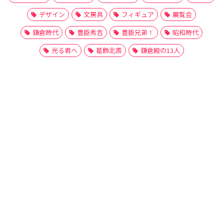
デザイン
文房具
フィギュア
展覧会
鎌倉時代
豊臣秀吉
豊臣兄弟！
昭和時代
光る君へ
葛飾北斎
鎌倉殿の13人