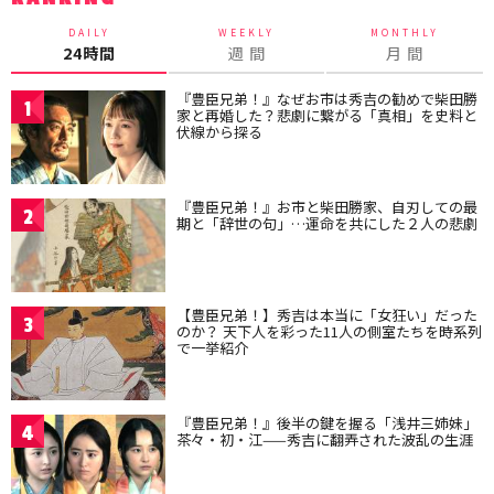
DAILY
WEEKLY
MONTHLY
24時間
週 間
月 間
『豊臣兄弟！』なぜお市は秀吉の勧めで柴田勝
1
家と再婚した？悲劇に繋がる「真相」を史料と
伏線から探る
『豊臣兄弟！』お市と柴田勝家、自刃しての最
2
期と「辞世の句」…運命を共にした２人の悲劇
【豊臣兄弟！】秀吉は本当に「女狂い」だった
3
のか？ 天下人を彩った11人の側室たちを時系列
で一挙紹介
『豊臣兄弟！』後半の鍵を握る「浅井三姉妹」
4
茶々・初・江——秀吉に翻弄された波乱の生涯