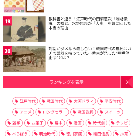
教科書と違う！江戸時代の田沼意次「賄賂伝
19
説」の嘘と、水野忠邦が「大奥」を敵に回した
本当の理由
対話がダメなら殺し合い！戦国時代の農民はガ
20
チで武器を持っていた…秀吉が発した“喧嘩停
止令”とは？
ランキングを表示
江戸時代
戦国時代
大河ドラマ
平安時代
アニメ
ロングセラー
戦国武将
スイーツ
雑学
お菓子
幕末
漫画
時代劇
テレビ
べらぼう
明治時代
徳川家康
織田信長
抹茶