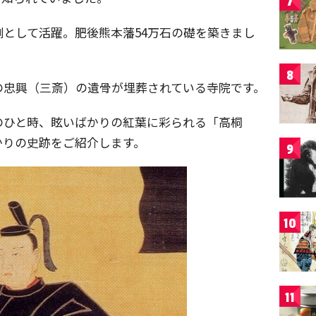
7
として活躍。肥後熊本藩54万石の礎を築きまし
8
の忠興（三斎）の遺骨が埋葬されている寺院です。
のひと時、眩いばかりの紅葉に彩られる「高桐
かりの史跡をご紹介します。
9
10
11