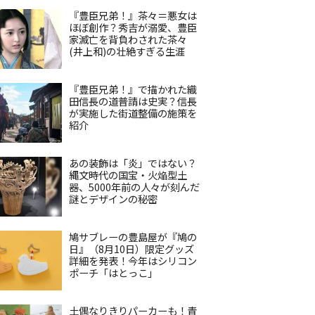
『豊臣兄弟！』茶々＝悪女は
ほぼ創作？秀吉が溺愛、豊臣
家滅亡を背負わされた茶々
(井上和)の壮絶すぎる生涯
『豊臣兄弟！』で描かれた織
田信長の道普請は史実？信長
が実施した街道整備の施策を
紹介
あの装飾は「炎」ではない？
縄文時代の国宝・火焔型土
器、5000年前の人々が刻んだ
謎とデザインの秘密
鳩サブレーの豊島屋が『鳩の
日』（8月10日）限定グッズ
詳細を発表！今年はシリコン
ポーチ「はとっこ」
土偶なりきりパーカーも！青