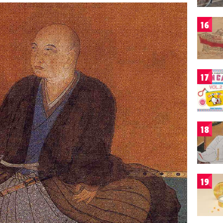
16
17
18
19