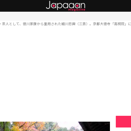
・茶人として、徳川家康から重用された細川忠興（三斎）。京都大徳寺「高桐院」