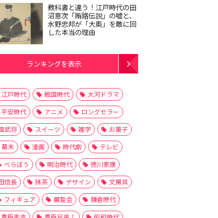
教科書と違う！江戸時代の田
沼意次「賄賂伝説」の嘘と、
水野忠邦が「大奥」を敵に回
した本当の理由
ランキングを表示
江戸時代
戦国時代
大河ドラマ
平安時代
アニメ
ロングセラー
国武将
スイーツ
雑学
お菓子
幕末
漫画
時代劇
テレビ
べらぼう
明治時代
徳川家康
田信長
抹茶
デザイン
文房具
フィギュア
展覧会
鎌倉時代
豊臣秀吉
豊臣兄弟！
昭和時代