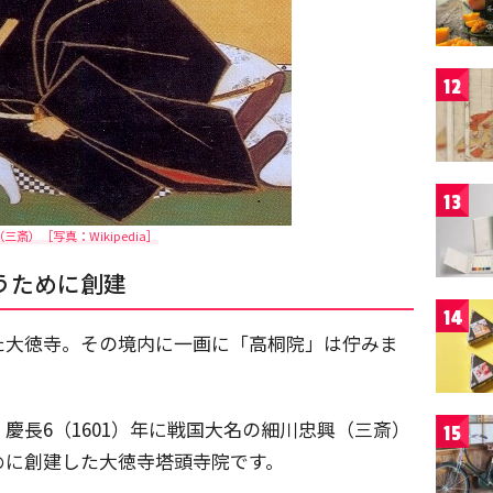
12
13
三斎）［写真：Wikipedia］
うために創建
14
た大徳寺。その境内に一画に「高桐院」は佇みま
慶長6（1601）年に戦国大名の細川忠興（三斎）
15
めに創建した大徳寺塔頭寺院です。