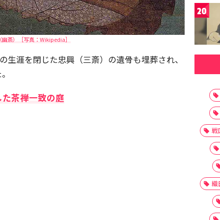
20
幽斎）［写真：Wikipedia］
3歳の生涯を閉じた忠興（三斎）の遺骨も埋葬され、
た。
した茶禅一致の庭
戦
織