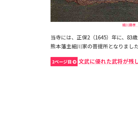
細川藤孝（
当寺には、正保2（1645）年に、8
熊本藩主細川家の菩提所となりまし
文武に優れた武将が残
2ページ目