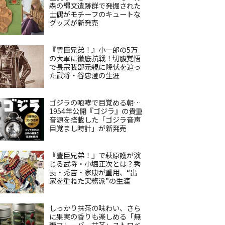
森の縄文遺跡群で発掘された
土偶がモチーフのキュートな
グッズが新発売
『豊臣兄弟！』小一郎の5万
の大軍に徹底抗戦！切腹覚悟
で長宗我部元親に降伏を迫っ
た武将・谷忠澄の生涯
ゴジラの咆哮で目覚める朝…
1954年公開『ゴジラ』の貴重
音源を搭載した「ゴジラ音声
目覚まし時計」が新発売
『豊臣兄弟！』で萩原護が演
じる武将・小堀正次とは？秀
長・秀吉・家康が重用、“出
家を重ねた実務派”の生涯
しっかり抹茶の味わい、さら
に果実の香りも楽しめる「無
糖フレーバー抹茶」ストロベ