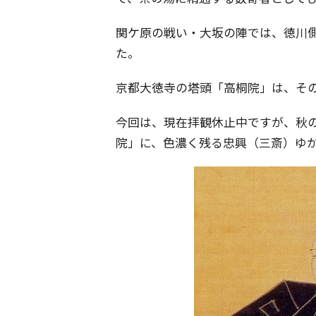
関ケ原の戦い・大坂の陣では、徳川側
た。
京都大徳寺の塔頭「高桐院」は、そ
今回は、現在拝観休止中ですが、秋
院」に、色濃く残る忠興（三斎）ゆ