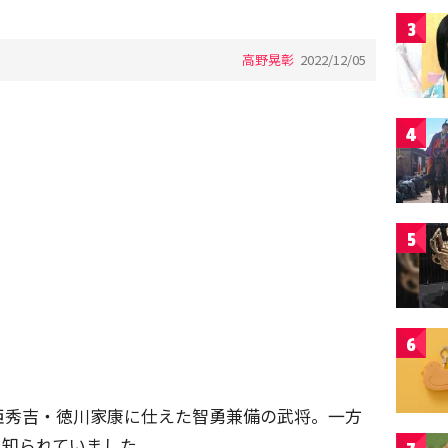
3
高野晃彰
2022/12/05
4
5
6
臣秀吉・徳川家康に仕えた智勇兼備の武将。一方
も知られていました。