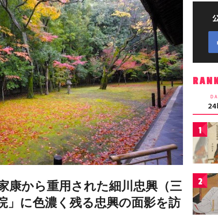
RAN
DA
2
1
2
家康から重用された細川忠興（三
院」に色濃く残る忠興の面影を訪