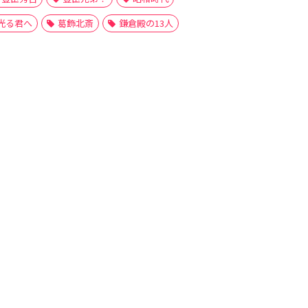
光る君へ
葛飾北斎
鎌倉殿の13人