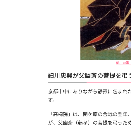
細川忠興（
細川忠興が父幽斎の菩提を弔
京都市中にありながら静寂に包まれ
す。
「高桐院」は、関ケ原の合戦の翌年、
が、父幽斎（藤孝）の菩提を弔うた