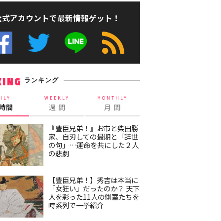
公式アカウントで最新情報ゲット！
ランキング
KING
ILY
WEEKLY
MONTHLY
4時間
週 間
月 間
『豊臣兄弟！』お市と柴田勝
家、自刃しての最期と「辞世
の句」…運命を共にした２人
の悲劇
【豊臣兄弟！】秀吉は本当に
「女狂い」だったのか？ 天下
人を彩った11人の側室たちを
時系列で一挙紹介