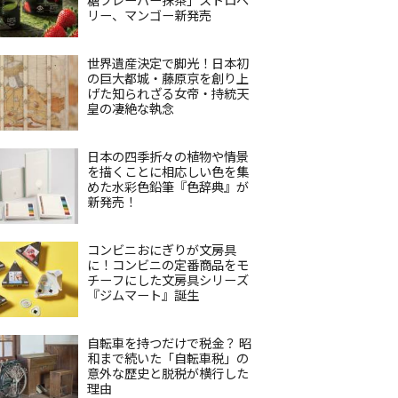
リー、マンゴー新発売
世界遺産決定で脚光！日本初
の巨大都城・藤原京を創り上
げた知られざる女帝・持統天
皇の凄絶な執念
日本の四季折々の植物や情景
を描くことに相応しい色を集
めた水彩色鉛筆『色辞典』が
新発売！
コンビニおにぎりが文房具
に！コンビニの定番商品をモ
チーフにした文房具シリーズ
『ジムマート』誕生
自転車を持つだけで税金？ 昭
和まで続いた「自転車税」の
意外な歴史と脱税が横行した
理由