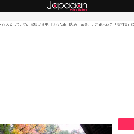
・茶人として、徳川家康から重用された細川忠興（三斎）。京都大徳寺「高桐院」