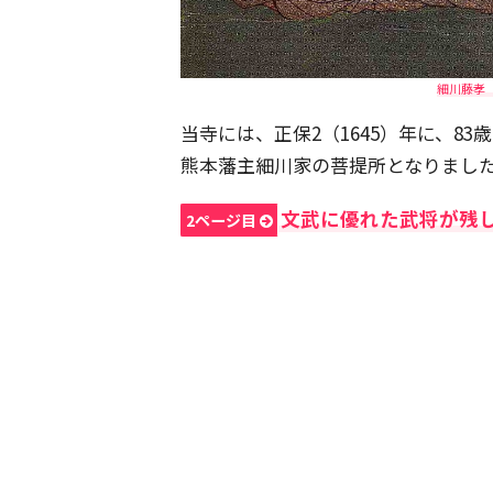
細川藤孝（
当寺には、正保2（1645）年に、8
熊本藩主細川家の菩提所となりまし
文武に優れた武将が残
2ページ目