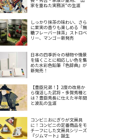
家を重ねた実務派”の生涯
しっかり抹茶の味わい、さら
に果実の香りも楽しめる「無
糖フレーバー抹茶」ストロベ
リー、マンゴー新発売
日本の四季折々の植物や情景
を描くことに相応しい色を集
めた水彩色鉛筆『色辞典』が
新発売！
【豊臣兄弟！】2度の改易か
ら復活した武将・多賀秀種と
は？豊臣秀長に仕えた半年間
と波乱の生涯
コンビニおにぎりが文房具
に！コンビニの定番商品をモ
チーフにした文房具シリーズ
『ジムマート』誕生