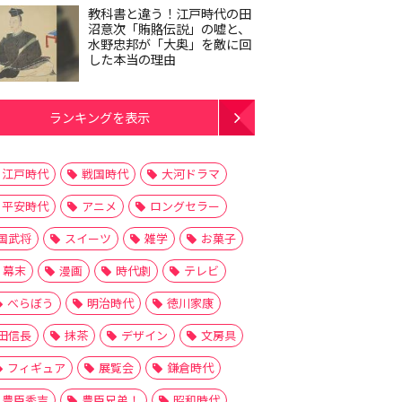
教科書と違う！江戸時代の田
沼意次「賄賂伝説」の嘘と、
水野忠邦が「大奥」を敵に回
した本当の理由
ランキングを表示
江戸時代
戦国時代
大河ドラマ
平安時代
アニメ
ロングセラー
国武将
スイーツ
雑学
お菓子
幕末
漫画
時代劇
テレビ
べらぼう
明治時代
徳川家康
田信長
抹茶
デザイン
文房具
フィギュア
展覧会
鎌倉時代
豊臣秀吉
豊臣兄弟！
昭和時代