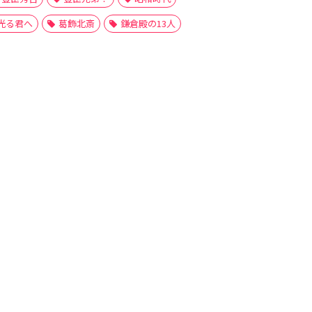
光る君へ
葛飾北斎
鎌倉殿の13人