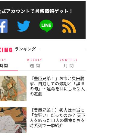
公式アカウントで最新情報ゲット！
ランキング
KING
ILY
WEEKLY
MONTHLY
4時間
週 間
月 間
『豊臣兄弟！』お市と柴田勝
家、自刃しての最期と「辞世
の句」…運命を共にした２人
の悲劇
【豊臣兄弟！】秀吉は本当に
「女狂い」だったのか？ 天下
人を彩った11人の側室たちを
時系列で一挙紹介