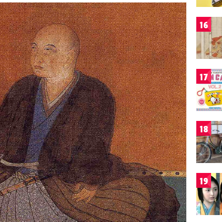
16
17
18
19