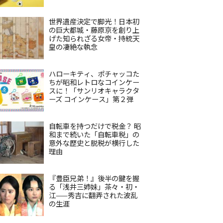
世界遺産決定で脚光！日本初
の巨大都城・藤原京を創り上
げた知られざる女帝・持統天
皇の凄絶な執念
ハローキティ、ポチャッコた
ちが昭和レトロなコインケー
スに！「サンリオキャラクタ
ーズ コインケース」第２弾
自転車を持つだけで税金？ 昭
和まで続いた「自転車税」の
意外な歴史と脱税が横行した
理由
『豊臣兄弟！』後半の鍵を握
る「浅井三姉妹」茶々・初・
江——秀吉に翻弄された波乱
の生涯