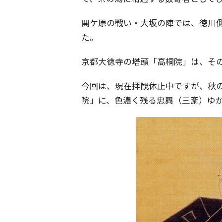
関ケ原の戦い・大坂の陣では、徳川側
た。
京都大徳寺の塔頭「高桐院」は、そ
今回は、現在拝観休止中ですが、秋
院」に、色濃く残る忠興（三斎）ゆ