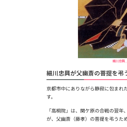
細川忠興（
細川忠興が父幽斎の菩提を弔
京都市中にありながら静寂に包まれ
す。
「高桐院」は、関ケ原の合戦の翌年、
が、父幽斎（藤孝）の菩提を弔うた