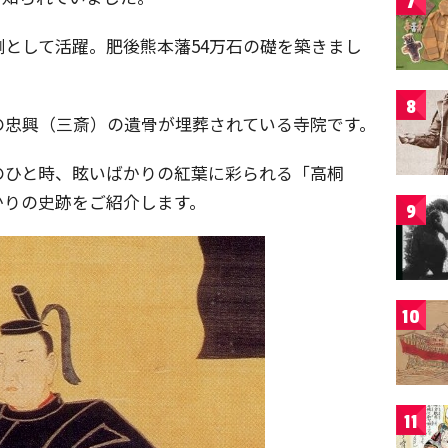
7
として活躍。肥後熊本藩54万石の礎を築きまし
8
の忠興（三斎）の遺骨が埋葬されている寺院です。
のひと時、眩いばかりの紅葉に彩られる「高桐
かりの史跡をご紹介します。
9
10
11