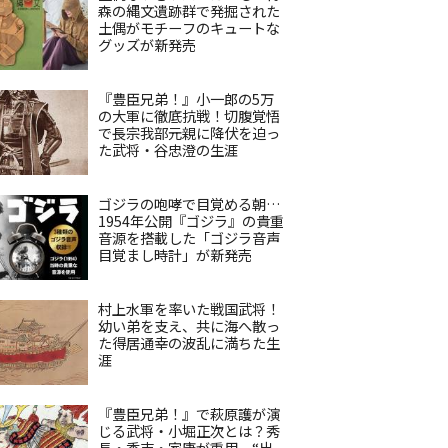
森の縄文遺跡群で発掘された
土偶がモチーフのキュートな
グッズが新発売
『豊臣兄弟！』小一郎の5万
の大軍に徹底抗戦！切腹覚悟
で長宗我部元親に降伏を迫っ
た武将・谷忠澄の生涯
ゴジラの咆哮で目覚める朝…
1954年公開『ゴジラ』の貴重
音源を搭載した「ゴジラ音声
目覚まし時計」が新発売
村上水軍を率いた戦国武将！
幼い弟を支え、共に海へ散っ
た得居通幸の波乱に満ちた生
涯
『豊臣兄弟！』で萩原護が演
じる武将・小堀正次とは？秀
長・秀吉・家康が重用、“出