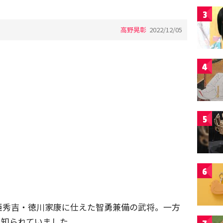
3
高野晃彰
2022/12/05
4
5
6
臣秀吉・徳川家康に仕えた智勇兼備の武将。一方
も知られていました。