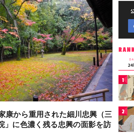
RAN
DA
2
1
2
家康から重用された細川忠興（三
院」に色濃く残る忠興の面影を訪