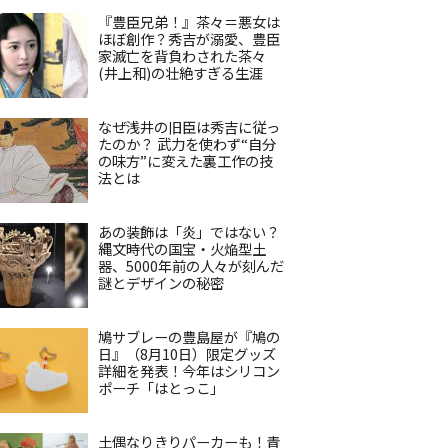
『豊臣兄弟！』茶々＝悪女は
ほぼ創作？秀吉が溺愛、豊臣
家滅亡を背負わされた茶々
(井上和)の壮絶すぎる生涯
なぜ浅井の旧臣は秀吉に従っ
たのか？ 武力を使わず“自分
の味方”に変えた裏工作の技
法とは
あの装飾は「炎」ではない？
縄文時代の国宝・火焔型土
器、5000年前の人々が刻んだ
謎とデザインの秘密
鳩サブレーの豊島屋が『鳩の
日』（8月10日）限定グッズ
詳細を発表！今年はシリコン
ポーチ「はとっこ」
土偶なりきりパーカーも！青