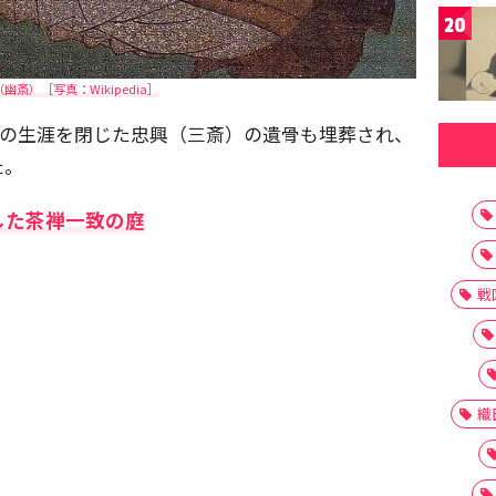
20
幽斎）［写真：Wikipedia］
3歳の生涯を閉じた忠興（三斎）の遺骨も埋葬され、
た。
した茶禅一致の庭
戦
織