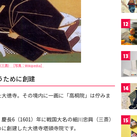
12
13
三斎）［写真：Wikipedia］
うために創建
14
た大徳寺。その境内に一画に「高桐院」は佇みま
慶長6（1601）年に戦国大名の細川忠興（三斎）
15
めに創建した大徳寺塔頭寺院です。