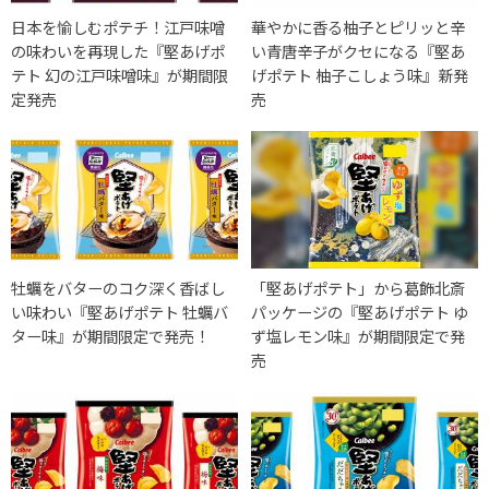
日本を愉しむポテチ！江戸味噌
華やかに香る柚子とピリッと辛
の味わいを再現した『堅あげポ
い青唐辛子がクセになる『堅あ
テト 幻の江戸味噌味』が期間限
げポテト 柚子こしょう味』新発
定発売
売
牡蠣をバターのコク深く香ばし
「堅あげポテト」から葛飾北斎
い味わい『堅あげポテト 牡蠣バ
パッケージの『堅あげポテト ゆ
ター味』が期間限定で発売！
ず塩レモン味』が期間限定で発
売