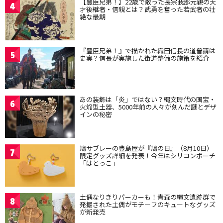
【豊臣兄弟！】22歳で散った長宗我部元親の天
4
才後継者・信親とは？武勇を奮った若武者の壮
絶な最期
『豊臣兄弟！』で描かれた織田信長の道普請は
5
史実？信長が実施した街道整備の施策を紹介
あの装飾は「炎」ではない？縄文時代の国宝・
6
火焔型土器、5000年前の人々が刻んだ謎とデザ
インの秘密
鳩サブレーの豊島屋が『鳩の日』（8月10日）
7
限定グッズ詳細を発表！今年はシリコンポーチ
「はとっこ」
土偶なりきりパーカーも！青森の縄文遺跡群で
8
発掘された土偶がモチーフのキュートなグッズ
が新発売