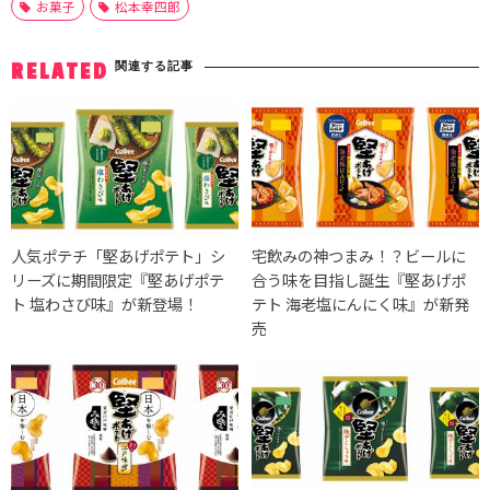
お菓子
松本幸四郎
関連する記事
RELATED
人気ポテチ「堅あげポテト」シ
宅飲みの神つまみ！？ビールに
リーズに期間限定『堅あげポテ
合う味を目指し誕生『堅あげポ
ト 塩わさび味』が新登場！
テト 海老塩にんにく味』が新発
売