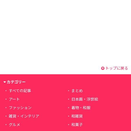
トップに戻る
カテゴリー
すべての記事
まとめ
アート
日本画・浮世絵
ファッション
着物・和服
雑貨・インテリア
和雑貨
グルメ
和菓子