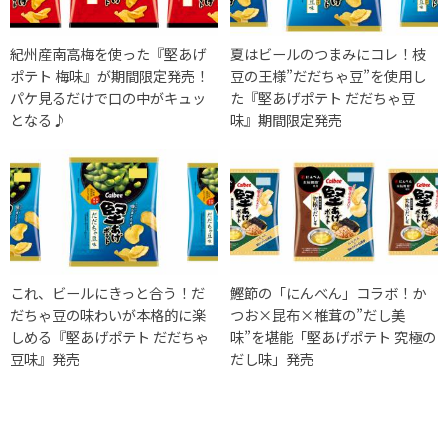
紀州産南高梅を使った『堅あげ
夏はビールのつまみにコレ！枝
ポテト 梅味』が期間限定発売！
豆の王様”だだちゃ豆”を使用し
パケ見るだけで口の中がキュッ
た『堅あげポテト だだちゃ豆
となる♪
味』期間限定発売
これ、ビールにきっと合う！だ
鰹節の「にんべん」コラボ！か
だちゃ豆の味わいが本格的に楽
つお×昆布×椎茸の”だし美
しめる『堅あげポテト だだちゃ
味”を堪能「堅あげポテト 究極の
豆味』発売
だし味」発売