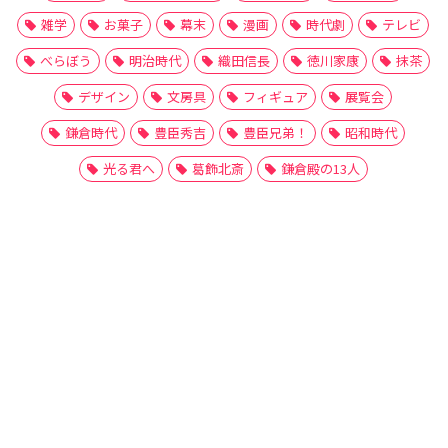
雑学
お菓子
幕末
漫画
時代劇
テレビ
べらぼう
明治時代
織田信長
徳川家康
抹茶
デザイン
文房具
フィギュア
展覧会
鎌倉時代
豊臣秀吉
豊臣兄弟！
昭和時代
光る君へ
葛飾北斎
鎌倉殿の13人