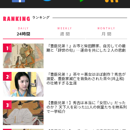
ランキング
RANKING
DAILY
WEEKLY
MONTHLY
24時間
週 間
月 間
『豊臣兄弟！』お市と柴田勝家、自刃しての最
1
期と「辞世の句」…運命を共にした２人の悲劇
『豊臣兄弟！』茶々＝悪女はほぼ創作？秀吉が
2
溺愛、豊臣家滅亡を背負わされた茶々(井上和)
の壮絶すぎる生涯
【豊臣兄弟！】秀吉は本当に「女狂い」だった
3
のか？ 天下人を彩った11人の側室たちを時系列
で一挙紹介