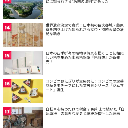
には知られざる“名前の法則”があった
世界遺産決定で脚光！日本初の巨大都城・藤原
14
京を創り上げた知られざる女帝・持統天皇の凄
絶な執念
日本の四季折々の植物や情景を描くことに相応
15
しい色を集めた水彩色鉛筆『色辞典』が新発
売！
コンビニおにぎりが文房具に！コンビニの定番
16
商品をモチーフにした文房具シリーズ『ジムマ
ート』誕生
自転車を持つだけで税金？ 昭和まで続いた「自
17
転車税」の意外な歴史と脱税が横行した理由