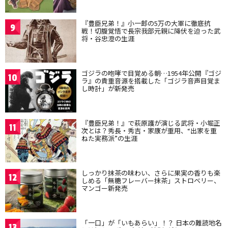
『豊臣兄弟！』小一郎の5万の大軍に徹底抗
9
戦！切腹覚悟で長宗我部元親に降伏を迫った武
将・谷忠澄の生涯
ゴジラの咆哮で目覚める朝…1954年公開『ゴジ
10
ラ』の貴重音源を搭載した「ゴジラ音声目覚ま
し時計」が新発売
『豊臣兄弟！』で萩原護が演じる武将・小堀正
11
次とは？秀長・秀吉・家康が重用、“出家を重
ねた実務派”の生涯
しっかり抹茶の味わい、さらに果実の香りも楽
12
しめる「無糖フレーバー抹茶」ストロベリー、
マンゴー新発売
「一口」が「いもあらい」！？ 日本の難読地名
13