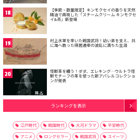
【季節・数量限定】キンモクセイの香りを天然
18
精油で再現した「スチームクリーム キンモクセ
イ&茶」新登場
村上水軍を率いた戦国武将！幼い弟を支え、共
19
に海へ散った得居通幸の波乱に満ちた生涯
怪獣革を纏う！ダダ、エレキング…ウルトラ怪
20
獣モチーフの革を使った新アパレルコレクショ
ンが発表
ランキングを表示
江戸時代
戦国時代
大河ドラマ
平安時代
アニメ
ロングセラー
戦国武将
スイーツ