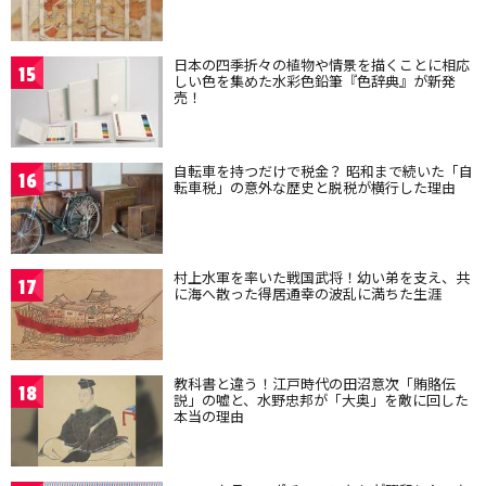
日本の四季折々の植物や情景を描くことに相応
15
しい色を集めた水彩色鉛筆『色辞典』が新発
売！
自転車を持つだけで税金？ 昭和まで続いた「自
16
転車税」の意外な歴史と脱税が横行した理由
村上水軍を率いた戦国武将！幼い弟を支え、共
17
に海へ散った得居通幸の波乱に満ちた生涯
教科書と違う！江戸時代の田沼意次「賄賂伝
18
説」の嘘と、水野忠邦が「大奥」を敵に回した
本当の理由