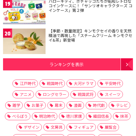
ハローキティ、ポチャッコたちが昭和レトロな
19
コインケースに！「サンリオキャラクターズ コ
インケース」第２弾
【季節・数量限定】キンモクセイの香りを天然
20
精油で再現した「スチームクリーム キンモクセ
イ&茶」新登場
ランキングを表示
江戸時代
戦国時代
大河ドラマ
平安時代
アニメ
ロングセラー
戦国武将
スイーツ
雑学
お菓子
幕末
漫画
時代劇
テレビ
べらぼう
明治時代
徳川家康
織田信長
抹茶
デザイン
文房具
フィギュア
展覧会