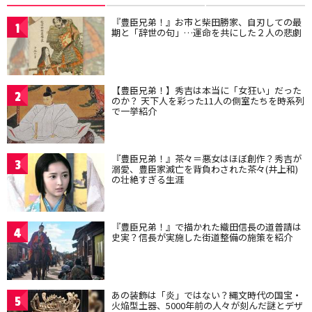
『豊臣兄弟！』お市と柴田勝家、自刃しての最
1
期と「辞世の句」…運命を共にした２人の悲劇
【豊臣兄弟！】秀吉は本当に「女狂い」だった
2
のか？ 天下人を彩った11人の側室たちを時系列
で一挙紹介
『豊臣兄弟！』茶々＝悪女はほぼ創作？秀吉が
3
溺愛、豊臣家滅亡を背負わされた茶々(井上和)
の壮絶すぎる生涯
『豊臣兄弟！』で描かれた織田信長の道普請は
4
史実？信長が実施した街道整備の施策を紹介
あの装飾は「炎」ではない？縄文時代の国宝・
5
火焔型土器、5000年前の人々が刻んだ謎とデザ