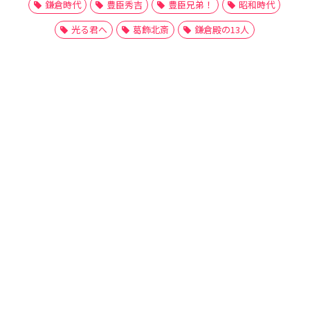
鎌倉時代
豊臣秀吉
豊臣兄弟！
昭和時代
光る君へ
葛飾北斎
鎌倉殿の13人