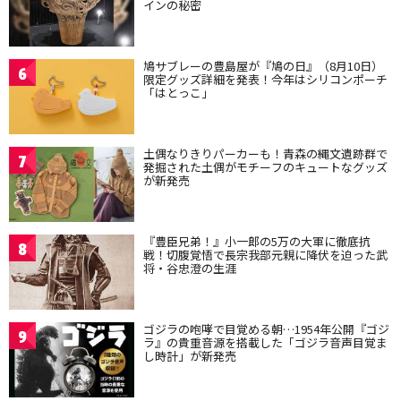
インの秘密
鳩サブレーの豊島屋が『鳩の日』（8月10日）
6
限定グッズ詳細を発表！今年はシリコンポーチ
「はとっこ」
土偶なりきりパーカーも！青森の縄文遺跡群で
7
発掘された土偶がモチーフのキュートなグッズ
が新発売
『豊臣兄弟！』小一郎の5万の大軍に徹底抗
8
戦！切腹覚悟で長宗我部元親に降伏を迫った武
将・谷忠澄の生涯
ゴジラの咆哮で目覚める朝…1954年公開『ゴジ
9
ラ』の貴重音源を搭載した「ゴジラ音声目覚ま
し時計」が新発売