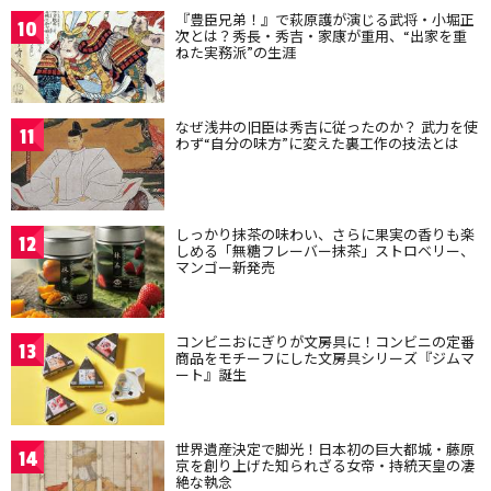
『豊臣兄弟！』で萩原護が演じる武将・小堀正
10
次とは？秀長・秀吉・家康が重用、“出家を重
ねた実務派”の生涯
なぜ浅井の旧臣は秀吉に従ったのか？ 武力を使
11
わず“自分の味方”に変えた裏工作の技法とは
しっかり抹茶の味わい、さらに果実の香りも楽
12
しめる「無糖フレーバー抹茶」ストロベリー、
マンゴー新発売
コンビニおにぎりが文房具に！コンビニの定番
13
商品をモチーフにした文房具シリーズ『ジムマ
ート』誕生
世界遺産決定で脚光！日本初の巨大都城・藤原
14
京を創り上げた知られざる女帝・持統天皇の凄
絶な執念