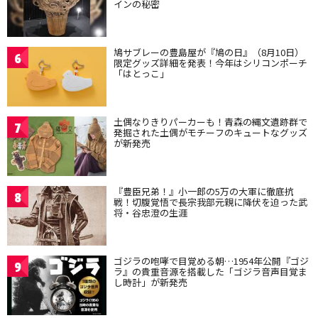
インの秘密
鳩サブレーの豊島屋が『鳩の日』（8月10日）
6
限定グッズ詳細を発表！今年はシリコンポーチ
「はとっこ」
土偶なりきりパーカーも！青森の縄文遺跡群で
7
発掘された土偶がモチーフのキュートなグッズ
が新発売
『豊臣兄弟！』小一郎の5万の大軍に徹底抗
8
戦！切腹覚悟で長宗我部元親に降伏を迫った武
将・谷忠澄の生涯
ゴジラの咆哮で目覚める朝…1954年公開『ゴジ
9
ラ』の貴重音源を搭載した「ゴジラ音声目覚ま
し時計」が新発売