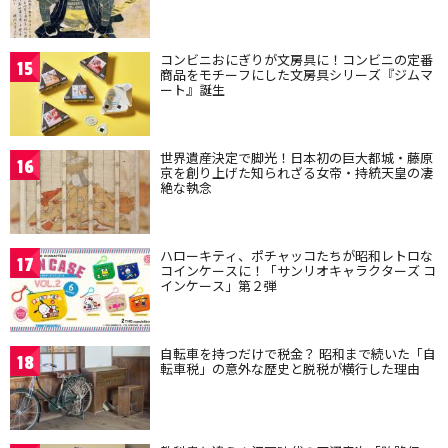
コンビニおにぎりが文房具に！コンビニの定番
15
商品をモチーフにした文房具シリーズ『ジムマ
ート』誕生
世界遺産決定で脚光！日本初の巨大都城・藤原
16
京を創り上げた知られざる女帝・持統天皇の凄
絶な執念
ハローキティ、ポチャッコたちが昭和レトロな
17
コインケースに！「サンリオキャラクターズ コ
インケース」第２弾
自転車を持つだけで税金？ 昭和まで続いた「自
18
転車税」の意外な歴史と脱税が横行した理由