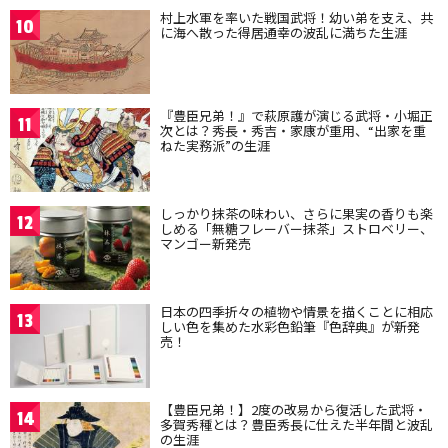
村上水軍を率いた戦国武将！幼い弟を支え、共
10
に海へ散った得居通幸の波乱に満ちた生涯
『豊臣兄弟！』で萩原護が演じる武将・小堀正
11
次とは？秀長・秀吉・家康が重用、“出家を重
ねた実務派”の生涯
しっかり抹茶の味わい、さらに果実の香りも楽
12
しめる「無糖フレーバー抹茶」ストロベリー、
マンゴー新発売
日本の四季折々の植物や情景を描くことに相応
13
しい色を集めた水彩色鉛筆『色辞典』が新発
売！
【豊臣兄弟！】2度の改易から復活した武将・
14
多賀秀種とは？豊臣秀長に仕えた半年間と波乱
の生涯