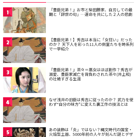
『豊臣兄弟！』お市と柴田勝家、自刃しての最
1
期と「辞世の句」…運命を共にした２人の悲劇
【豊臣兄弟！】秀吉は本当に「女狂い」だった
2
のか？ 天下人を彩った11人の側室たちを時系列
で一挙紹介
『豊臣兄弟！』茶々＝悪女はほぼ創作？秀吉が
3
溺愛、豊臣家滅亡を背負わされた茶々(井上和)
の壮絶すぎる生涯
なぜ浅井の旧臣は秀吉に従ったのか？ 武力を使
4
わず“自分の味方”に変えた裏工作の技法とは
あの装飾は「炎」ではない？縄文時代の国宝・
5
火焔型土器、5000年前の人々が刻んだ謎とデザ