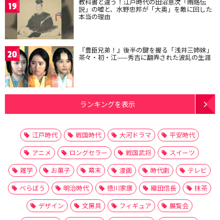
教科書と違う！江戸時代の田沼意次「賄賂伝
19
説」の嘘と、水野忠邦が「大奥」を敵に回した
本当の理由
『豊臣兄弟！』後半の鍵を握る「浅井三姉妹」
20
茶々・初・江——秀吉に翻弄された波乱の生涯
ランキングを表示
江戸時代
戦国時代
大河ドラマ
平安時代
アニメ
ロングセラー
戦国武将
スイーツ
雑学
お菓子
幕末
漫画
時代劇
テレビ
べらぼう
明治時代
徳川家康
織田信長
抹茶
デザイン
文房具
フィギュア
展覧会