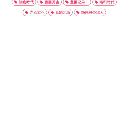
鎌倉時代
豊臣秀吉
豊臣兄弟！
昭和時代
光る君へ
葛飾北斎
鎌倉殿の13人