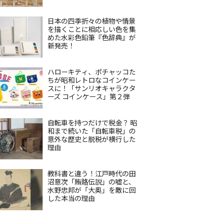
日本の四季折々の植物や情景
を描くことに相応しい色を集
めた水彩色鉛筆『色辞典』が
新発売！
ハローキティ、ポチャッコた
ちが昭和レトロなコインケー
スに！「サンリオキャラクタ
ーズ コインケース」第２弾
自転車を持つだけで税金？ 昭
和まで続いた「自転車税」の
意外な歴史と脱税が横行した
理由
教科書と違う！江戸時代の田
沼意次「賄賂伝説」の嘘と、
水野忠邦が「大奥」を敵に回
した本当の理由