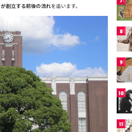
7
」が創立する前後の流れ
を追います。
8
9
10
11