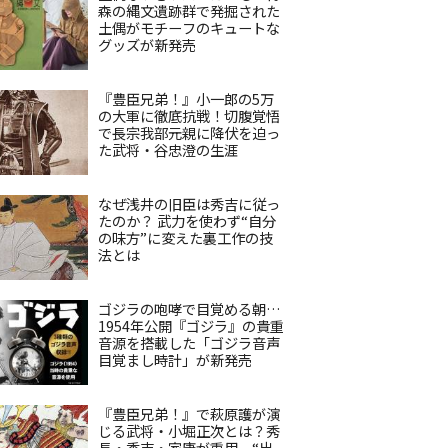
森の縄文遺跡群で発掘された
土偶がモチーフのキュートな
グッズが新発売
『豊臣兄弟！』小一郎の5万
の大軍に徹底抗戦！切腹覚悟
で長宗我部元親に降伏を迫っ
た武将・谷忠澄の生涯
なぜ浅井の旧臣は秀吉に従っ
たのか？ 武力を使わず“自分
の味方”に変えた裏工作の技
法とは
ゴジラの咆哮で目覚める朝…
1954年公開『ゴジラ』の貴重
音源を搭載した「ゴジラ音声
目覚まし時計」が新発売
『豊臣兄弟！』で萩原護が演
じる武将・小堀正次とは？秀
長・秀吉・家康が重用、“出