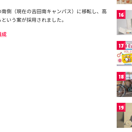
の南側（現在の吉田南キャンパス）に移転し、高
16
るという案が採用されました。
醸成
17
18
19