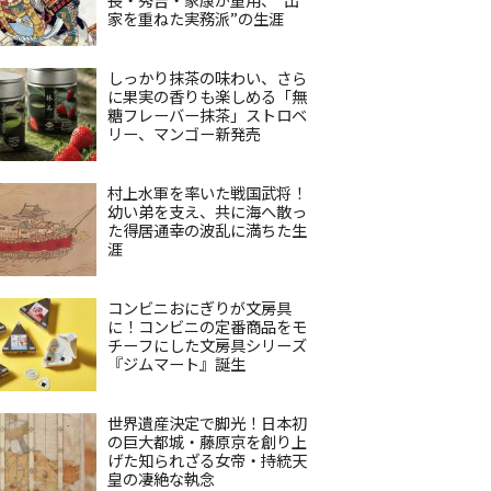
家を重ねた実務派”の生涯
しっかり抹茶の味わい、さら
に果実の香りも楽しめる「無
糖フレーバー抹茶」ストロベ
リー、マンゴー新発売
村上水軍を率いた戦国武将！
幼い弟を支え、共に海へ散っ
た得居通幸の波乱に満ちた生
涯
コンビニおにぎりが文房具
に！コンビニの定番商品をモ
チーフにした文房具シリーズ
『ジムマート』誕生
世界遺産決定で脚光！日本初
の巨大都城・藤原京を創り上
げた知られざる女帝・持統天
皇の凄絶な執念