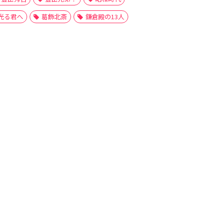
光る君へ
葛飾北斎
鎌倉殿の13人