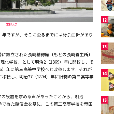
12
京都大学
97）年ですが、そこに至るまでには紆余曲折があり
13
崎に設立された
長崎精得館（もとの長崎養生所）
理化学校」として明治2（1869）年に開校し、そ
6）年に
第三高等中学校
へと改称します。それが
14
に移転し、明治27（1894）年に
旧制の第三高等学
学の設置を求める声があったことから、明治
15
争で得た賠償金を基に、この第三高等学校を帝国
。