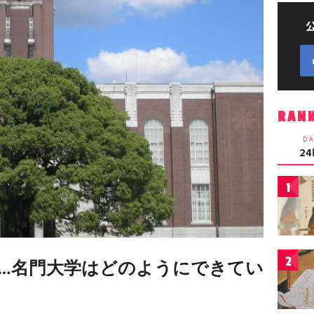
RAN
DA
2
1
2
…名門大学はどのようにできてい