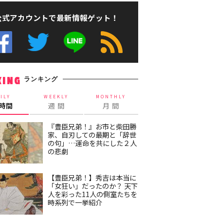
公式アカウントで最新情報ゲット！
ランキング
KING
ILY
WEEKLY
MONTHLY
4時間
週 間
月 間
『豊臣兄弟！』お市と柴田勝
家、自刃しての最期と「辞世
の句」…運命を共にした２人
の悲劇
【豊臣兄弟！】秀吉は本当に
「女狂い」だったのか？ 天下
人を彩った11人の側室たちを
時系列で一挙紹介