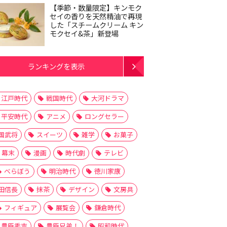
【季節・数量限定】キンモク
セイの香りを天然精油で再現
した「スチームクリーム キン
モクセイ&茶」新登場
ランキングを表示
江戸時代
戦国時代
大河ドラマ
平安時代
アニメ
ロングセラー
国武将
スイーツ
雑学
お菓子
幕末
漫画
時代劇
テレビ
べらぼう
明治時代
徳川家康
田信長
抹茶
デザイン
文房具
フィギュア
展覧会
鎌倉時代
豊臣秀吉
豊臣兄弟！
昭和時代