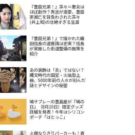
『豊臣兄弟！』茶々＝悪女は
ほぼ創作？秀吉が溺愛、豊臣
家滅亡を背負わされた茶々
(井上和)の壮絶すぎる生涯
『豊臣兄弟！』で描かれた織
田信長の道普請は史実？信長
が実施した街道整備の施策を
紹介
あの装飾は「炎」ではない？
縄文時代の国宝・火焔型土
器、5000年前の人々が刻んだ
謎とデザインの秘密
鳩サブレーの豊島屋が『鳩の
日』（8月10日）限定グッズ
詳細を発表！今年はシリコン
ポーチ「はとっこ」
土偶なりきりパーカーも！青