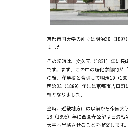
京都帝国大学の創立は明治30（18
ました。
その起源は、文久元（1861）年に長
です。まず、この中の理化学部門が「
の後、洋学校と合併して明治19（188
明治22（1889）年には
京都市吉田町
校
となりました。
当時、近畿地方には以前から帝国大
28（1895）年に
西園寺公望
は日清戦
大学へ昇格させることを提案します