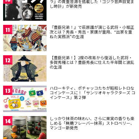
ラ』の貴重音源を搭載した「ゴジラ音声目覚ま
し時計」が新発売
『豊臣兄弟！』で萩原護が演じる武将・小堀正
11
次とは？秀長・秀吉・家康が重用、“出家を重
ねた実務派”の生涯
【豊臣兄弟！】2度の改易から復活した武将・
12
多賀秀種とは？豊臣秀長に仕えた半年間と波乱
の生涯
ハローキティ、ポチャッコたちが昭和レトロな
13
コインケースに！「サンリオキャラクターズ コ
インケース」第２弾
しっかり抹茶の味わい、さらに果実の香りも楽
14
しめる「無糖フレーバー抹茶」ストロベリー、
マンゴー新発売