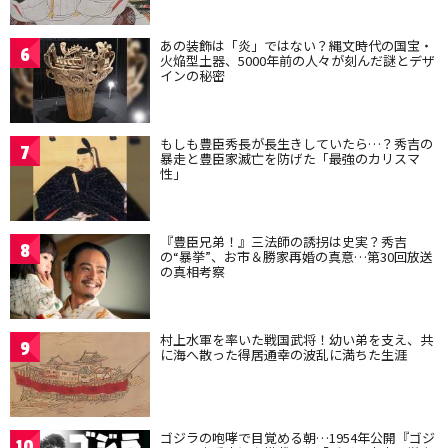
あの装飾は「炎」ではない？縄文時代の国宝・
6
火焔型土器、5000年前の人々が刻んだ謎とデザ
インの秘密
もしも豊臣秀長が長生きしていたら…？秀吉の
7
暴走と豊臣家滅亡を防げた「最強のカリスマ
性」
『豊臣兄弟！』三法師の誘拐は史実？秀吉
8
の“暴挙”、お市＆勝家再婚の真意…第30回放送
の真相考察
村上水軍を率いた戦国武将！幼い弟を支え、共
9
に海へ散った得居通幸の波乱に満ちた生涯
ゴジラの咆哮で目覚める朝…1954年公開『ゴジ
10