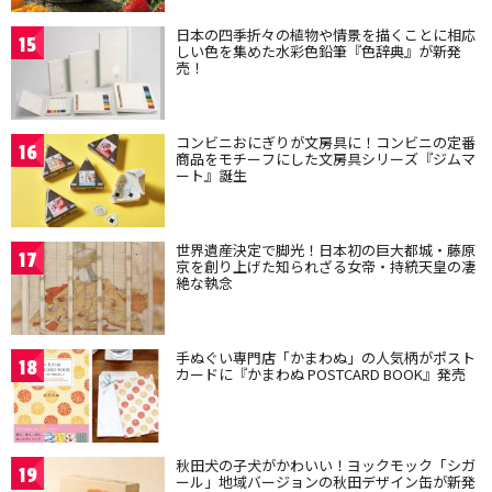
日本の四季折々の植物や情景を描くことに相応
15
しい色を集めた水彩色鉛筆『色辞典』が新発
売！
コンビニおにぎりが文房具に！コンビニの定番
16
商品をモチーフにした文房具シリーズ『ジムマ
ート』誕生
世界遺産決定で脚光！日本初の巨大都城・藤原
17
京を創り上げた知られざる女帝・持統天皇の凄
絶な執念
手ぬぐい専門店「かまわぬ」の人気柄がポスト
18
カードに『かまわぬ POSTCARD BOOK』発売
秋田犬の子犬がかわいい！ヨックモック「シガ
19
ール」地域バージョンの秋田デザイン缶が新発