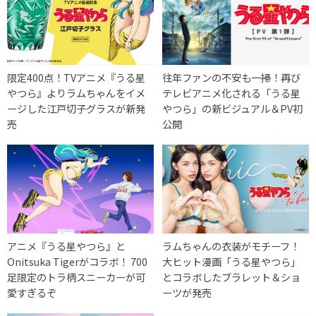
限定400点！TVアニメ『うる星
往年ファンの不安も一掃！再び
やつら』よりラムちゃんをイメ
テレビアニメ化される「うる星
ージした江戸切子グラスが新発
やつら」の新ビジュアル＆PV初
売
公開
アニメ『うる星やつら』と
ラムちゃんの衣装がモチーフ！
Onitsuka Tigerがコラボ！ 700
大ヒット漫画「うる星やつら」
足限定のトラ柄スニーカーが可
とコラボしたブラレット＆ショ
愛すぎるぞ
ーツが発売