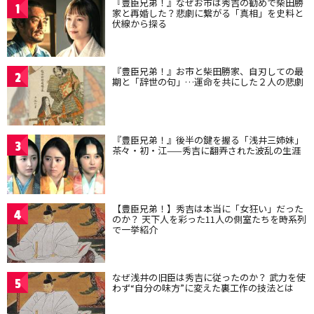
『豊臣兄弟！』なぜお市は秀吉の勧めで柴田勝
1
家と再婚した？悲劇に繋がる「真相」を史料と
伏線から探る
『豊臣兄弟！』お市と柴田勝家、自刃しての最
2
期と「辞世の句」…運命を共にした２人の悲劇
『豊臣兄弟！』後半の鍵を握る「浅井三姉妹」
3
茶々・初・江——秀吉に翻弄された波乱の生涯
【豊臣兄弟！】秀吉は本当に「女狂い」だった
4
のか？ 天下人を彩った11人の側室たちを時系列
で一挙紹介
なぜ浅井の旧臣は秀吉に従ったのか？ 武力を使
5
わず“自分の味方”に変えた裏工作の技法とは