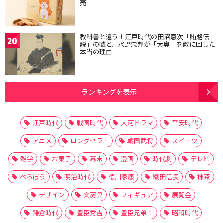
売
教科書と違う！江戸時代の田沼意次「賄賂伝
20
説」の嘘と、水野忠邦が「大奥」を敵に回した
本当の理由
ランキングを表示
江戸時代
戦国時代
大河ドラマ
平安時代
アニメ
ロングセラー
戦国武将
スイーツ
雑学
お菓子
幕末
漫画
時代劇
テレビ
べらぼう
明治時代
徳川家康
織田信長
抹茶
デザイン
文房具
フィギュア
展覧会
鎌倉時代
豊臣秀吉
豊臣兄弟！
昭和時代