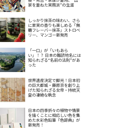
家を重ねた実務派”の生涯
しっかり抹茶の味わい、さら
に果実の香りも楽しめる「無
糖フレーバー抹茶」ストロベ
リー、マンゴー新発売
「一口」が「いもあら
い」！？ 日本の難読地名には
知られざる“名前の法則”があ
った
世界遺産決定で脚光！日本初
の巨大都城・藤原京を創り上
げた知られざる女帝・持統天
皇の凄絶な執念
日本の四季折々の植物や情景
を描くことに相応しい色を集
めた水彩色鉛筆『色辞典』が
新発売！