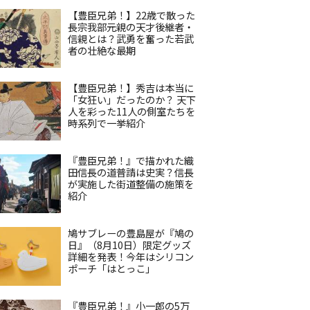
【豊臣兄弟！】22歳で散った
長宗我部元親の天才後継者・
信親とは？武勇を奮った若武
者の壮絶な最期
【豊臣兄弟！】秀吉は本当に
「女狂い」だったのか？ 天下
人を彩った11人の側室たちを
時系列で一挙紹介
『豊臣兄弟！』で描かれた織
田信長の道普請は史実？信長
が実施した街道整備の施策を
紹介
鳩サブレーの豊島屋が『鳩の
日』（8月10日）限定グッズ
詳細を発表！今年はシリコン
ポーチ「はとっこ」
『豊臣兄弟！』小一郎の5万