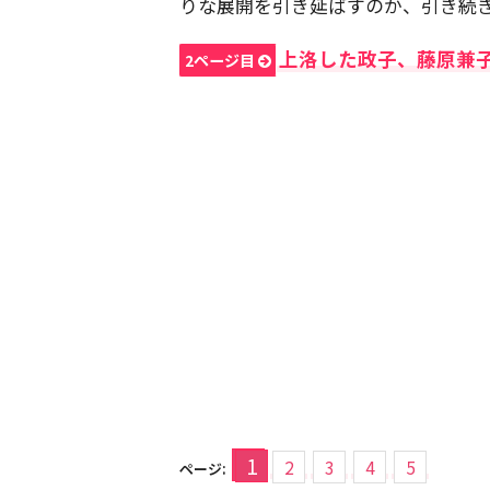
りな展開を引き延ばすのか、引き続
上洛した政子、藤原兼
2ページ目
1
2
3
4
5
ページ: