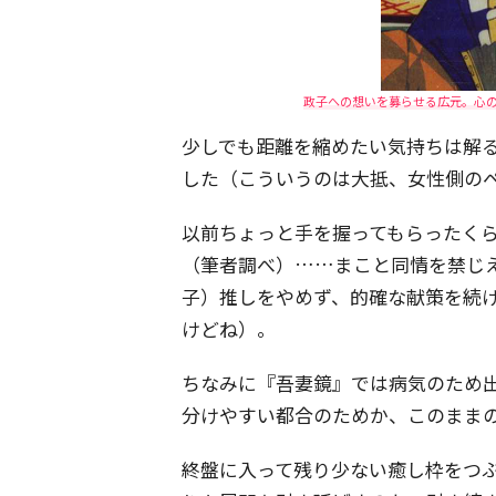
政子への想いを募らせる広元。心
少しでも距離を縮めたい気持ちは解
した（こういうのは大抵、女性側の
以前ちょっと手を握ってもらったく
（筆者調べ）……まこと同情を禁じ
子）推しをやめず、的確な献策を続
けどね）。
ちなみに『吾妻鏡』では病気のため
分けやすい都合のためか、このまま
終盤に入って残り少ない癒し枠をつ