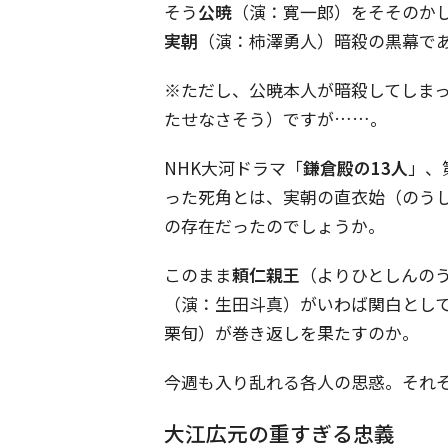
そう
公暁
（演：寛一郎）をそそのか
実朝
（演：柿澤勇人）暗殺の黒幕で
※ただし、公暁本人が暗殺してしま
たせなさそう）ですが……。
NHK大河ドラマ「
鎌倉殿の13人
」、
った死角とは、実朝の直衣始（のう
の存在だったのでしょうか。
このまま
頼仁親王
（よりひとしんの
（演：生田斗真）がいわば関白とし
栗旬）が巻き返しを果たすのか。
今週も入り乱れる各人の思惑。それ
大江広元の重すぎる忠義