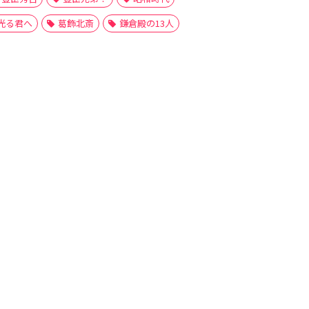
光る君へ
葛飾北斎
鎌倉殿の13人
大河ドラマ
後鳥羽上皇
慈円
時代劇
源仲章
源実朝