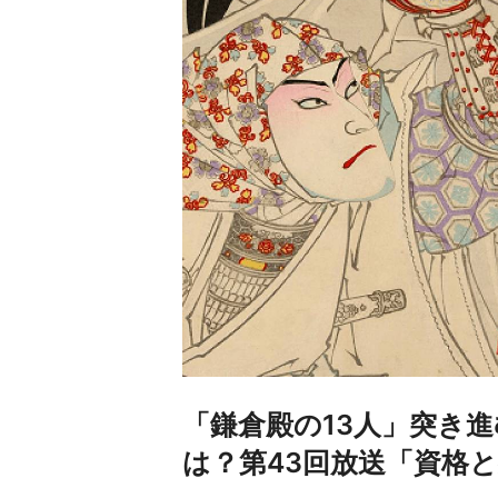
「鎌倉殿の13人」突き
は？第43回放送「資格