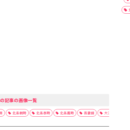
の記事の画像一覧
房
北条朝時
北条泰時
北条義時
吾妻鏡
大江広元