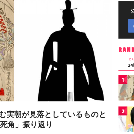
RAN
DA
2
1
2
進む実朝が見落としているものと
と死角」振り返り