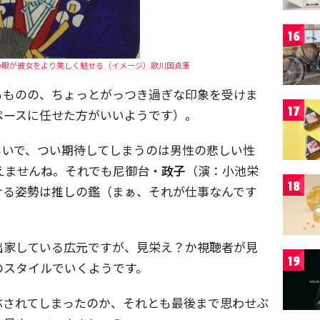
16
の眼が彼女をより美しく魅せる（イメージ）歌川国貞筆
るものの、ちょっとがっつき過ぎな印象を受けま
17
ペースに任せた方がいいようです）。
らいで、つい期待してしまうのは男性の悲しい性
えませんね。それでも尼御台・
政子
（演：小池栄
18
ける姿勢は推しの鑑（まぁ、それが仕事なんです
出家している広元ですが、見栄え？か視聴者が見
19
のスタイルでいくようです。
ぶされてしまったのか、それとも最後まで思わせぶ