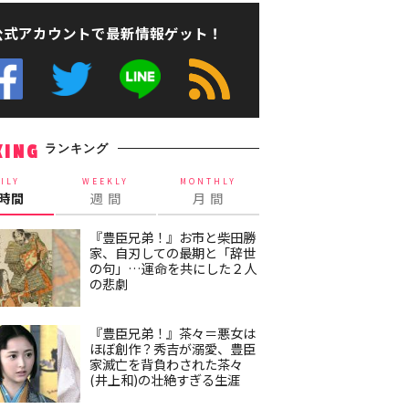
公式アカウントで最新情報ゲット！
ランキング
KING
ILY
WEEKLY
MONTHLY
4時間
週 間
月 間
『豊臣兄弟！』お市と柴田勝
家、自刃しての最期と「辞世
の句」…運命を共にした２人
の悲劇
『豊臣兄弟！』茶々＝悪女は
ほぼ創作？秀吉が溺愛、豊臣
家滅亡を背負わされた茶々
(井上和)の壮絶すぎる生涯