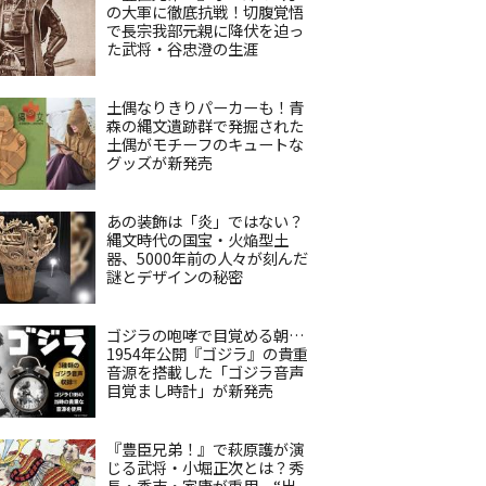
の大軍に徹底抗戦！切腹覚悟
で長宗我部元親に降伏を迫っ
た武将・谷忠澄の生涯
土偶なりきりパーカーも！青
森の縄文遺跡群で発掘された
土偶がモチーフのキュートな
グッズが新発売
あの装飾は「炎」ではない？
縄文時代の国宝・火焔型土
器、5000年前の人々が刻んだ
謎とデザインの秘密
ゴジラの咆哮で目覚める朝…
1954年公開『ゴジラ』の貴重
音源を搭載した「ゴジラ音声
目覚まし時計」が新発売
『豊臣兄弟！』で萩原護が演
じる武将・小堀正次とは？秀
長・秀吉・家康が重用、“出