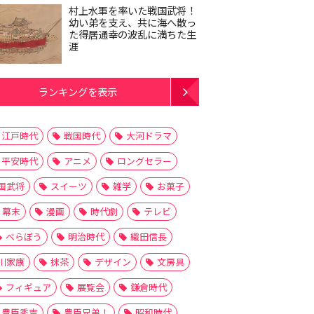
村上水軍を率いた戦国武将！
幼い弟を支え、共に海へ散っ
た得居通幸の波乱に満ちた生
涯
ランキングを表示
江戸時代
戦国時代
大河ドラマ
平安時代
アニメ
ロングセラー
国武将
スイーツ
雑学
お菓子
幕末
漫画
時代劇
テレビ
べらぼう
明治時代
織田信長
川家康
抹茶
デザイン
文房具
フィギュア
展覧会
鎌倉時代
豊臣秀吉
豊臣兄弟！
昭和時代