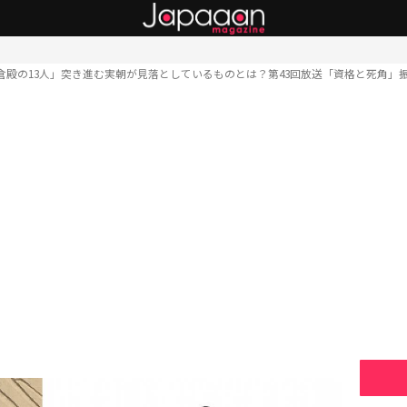
倉殿の13人」突き進む実朝が見落としているものとは？第43回放送「資格と死角」