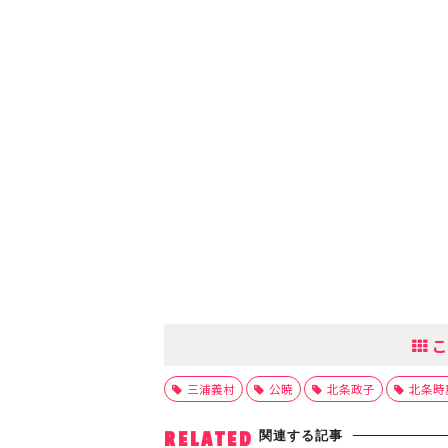
こ
三浦義村
公暁
北条政子
北条時
関連する記事
RELATED