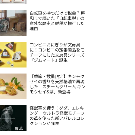
自転車を持つだけで税金？ 昭
和まで続いた「自転車税」の
意外な歴史と脱税が横行した
理由
コンビニおにぎりが文房具
に！コンビニの定番商品をモ
チーフにした文房具シリーズ
『ジムマート』誕生
【季節・数量限定】キンモク
セイの香りを天然精油で再現
した「スチームクリーム キン
モクセイ&茶」新登場
怪獣革を纏う！ダダ、エレキ
ング…ウルトラ怪獣モチーフ
の革を使った新アパレルコレ
クションが発表