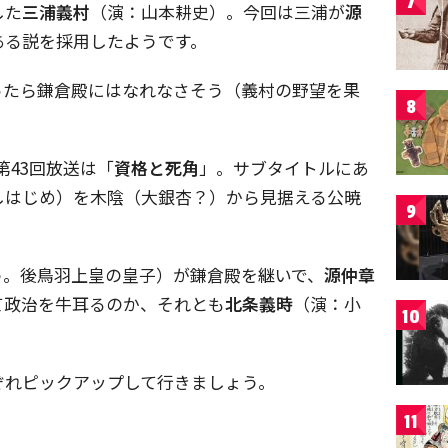
7
した
三浦義村
（演：山本耕史）。今回は三浦が
源
ある説を採用したようです。
ったら鎌倉殿にはなれなさそう（義村の野望を果
8
第43回放送は「
資格と死角
」。サブタイトルにあ
しはじめ）を木陰（大銀杏？）から見据える公暁
9
う。後鳥羽上皇の皇子）が鎌倉殿を継いで、
源仲章
て政治を牛耳るのか、それとも
北条義時
（演：小
10
ぞれピックアップして行きましょう。
11