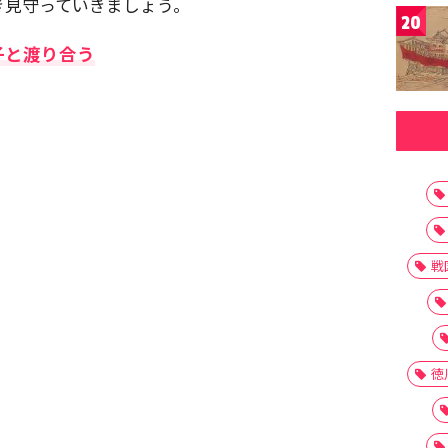
き見守っていきましょう。
20
子と渡り合う
戦
徳