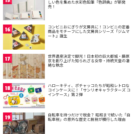
15
しい色を集めた水彩色鉛筆『色辞典』が新発
売！
コンビニおにぎりが文房具に！コンビニの定番
16
商品をモチーフにした文房具シリーズ『ジムマ
ート』誕生
世界遺産決定で脚光！日本初の巨大都城・藤原
17
京を創り上げた知られざる女帝・持統天皇の凄
絶な執念
ハローキティ、ポチャッコたちが昭和レトロな
18
コインケースに！「サンリオキャラクターズ コ
インケース」第２弾
自転車を持つだけで税金？ 昭和まで続いた「自
19
転車税」の意外な歴史と脱税が横行した理由