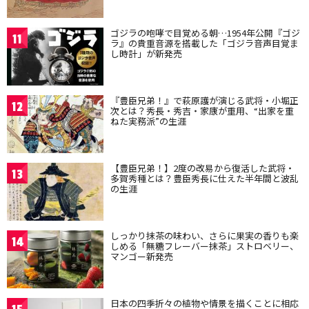
ゴジラの咆哮で目覚める朝…1954年公開『ゴジ
11
ラ』の貴重音源を搭載した「ゴジラ音声目覚ま
し時計」が新発売
『豊臣兄弟！』で萩原護が演じる武将・小堀正
12
次とは？秀長・秀吉・家康が重用、“出家を重
ねた実務派”の生涯
【豊臣兄弟！】2度の改易から復活した武将・
13
多賀秀種とは？豊臣秀長に仕えた半年間と波乱
の生涯
しっかり抹茶の味わい、さらに果実の香りも楽
14
しめる「無糖フレーバー抹茶」ストロベリー、
マンゴー新発売
日本の四季折々の植物や情景を描くことに相応