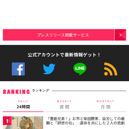
プレスリリース掲載サービス
公式アカウントで最新情報ゲット！
ランキング
RANKING
DAILY
WEEKLY
MONTHLY
24時間
週 間
月 間
『豊臣兄弟！』お市と柴田勝家、自刃しての最
1
期と「辞世の句」…運命を共にした２人の悲劇