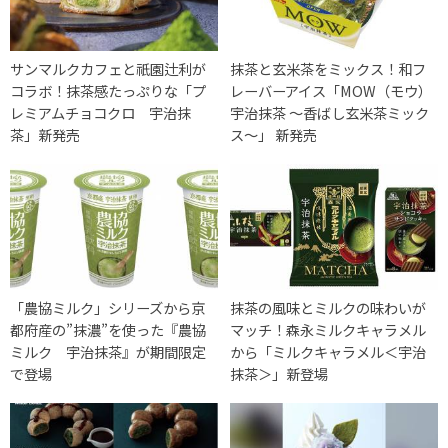
サンマルクカフェと祇園辻利が
抹茶と玄米茶をミックス！和フ
コラボ！抹茶感たっぷりな「プ
レーバーアイス「MOW（モウ）
レミアムチョコクロ 宇治抹
宇治抹茶 ～香ばし玄米茶ミック
茶」新発売
ス～」 新発売
「農協ミルク」シリーズから京
抹茶の風味とミルクの味わいが
都府産の”抹濃”を使った『農協
マッチ！森永ミルクキャラメル
ミルク 宇治抹茶』が期間限定
から「ミルクキャラメル＜宇治
で登場
抹茶＞」新登場