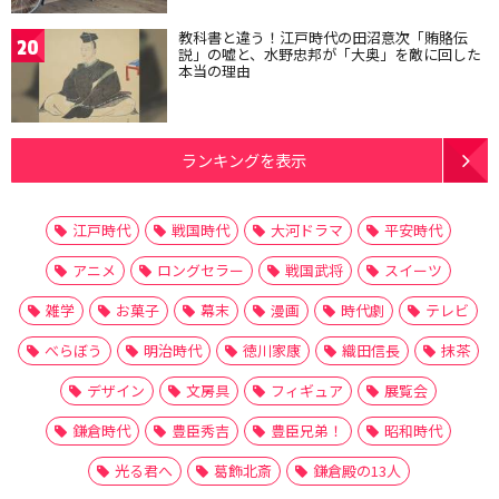
教科書と違う！江戸時代の田沼意次「賄賂伝
20
説」の嘘と、水野忠邦が「大奥」を敵に回した
本当の理由
ランキングを表示
江戸時代
戦国時代
大河ドラマ
平安時代
アニメ
ロングセラー
戦国武将
スイーツ
雑学
お菓子
幕末
漫画
時代劇
テレビ
べらぼう
明治時代
徳川家康
織田信長
抹茶
デザイン
文房具
フィギュア
展覧会
鎌倉時代
豊臣秀吉
豊臣兄弟！
昭和時代
光る君へ
葛飾北斎
鎌倉殿の13人