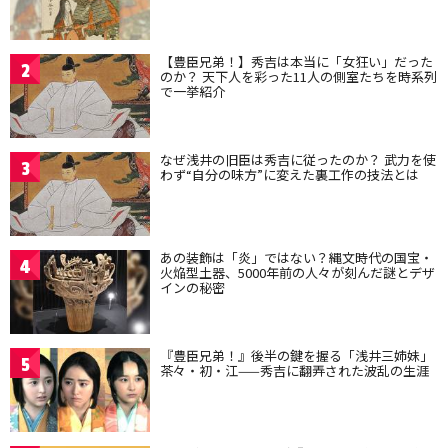
【豊臣兄弟！】秀吉は本当に「女狂い」だった
2
のか？ 天下人を彩った11人の側室たちを時系列
で一挙紹介
なぜ浅井の旧臣は秀吉に従ったのか？ 武力を使
3
わず“自分の味方”に変えた裏工作の技法とは
あの装飾は「炎」ではない？縄文時代の国宝・
4
火焔型土器、5000年前の人々が刻んだ謎とデザ
インの秘密
『豊臣兄弟！』後半の鍵を握る「浅井三姉妹」
5
茶々・初・江——秀吉に翻弄された波乱の生涯