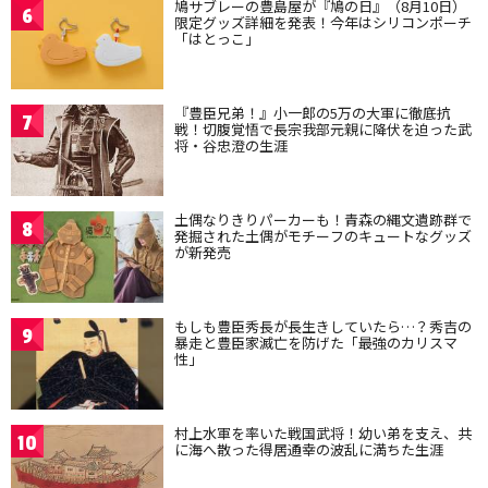
鳩サブレーの豊島屋が『鳩の日』（8月10日）
6
限定グッズ詳細を発表！今年はシリコンポーチ
「はとっこ」
『豊臣兄弟！』小一郎の5万の大軍に徹底抗
7
戦！切腹覚悟で長宗我部元親に降伏を迫った武
将・谷忠澄の生涯
土偶なりきりパーカーも！青森の縄文遺跡群で
8
発掘された土偶がモチーフのキュートなグッズ
が新発売
もしも豊臣秀長が長生きしていたら…？秀吉の
9
暴走と豊臣家滅亡を防げた「最強のカリスマ
性」
村上水軍を率いた戦国武将！幼い弟を支え、共
10
に海へ散った得居通幸の波乱に満ちた生涯