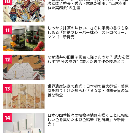
10
次とは？秀長・秀吉・家康が重用、“出家を重
ねた実務派”の生涯
しっかり抹茶の味わい、さらに果実の香りも楽
11
しめる「無糖フレーバー抹茶」ストロベリー、
マンゴー新発売
なぜ浅井の旧臣は秀吉に従ったのか？ 武力を使
12
わず“自分の味方”に変えた裏工作の技法とは
世界遺産決定で脚光！日本初の巨大都城・藤原
13
京を創り上げた知られざる女帝・持統天皇の凄
絶な執念
日本の四季折々の植物や情景を描くことに相応
14
しい色を集めた水彩色鉛筆『色辞典』が新発
売！