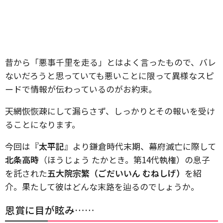
昔から「悪事千里を走る」とはよく言ったもので、バレ
ないだろうと思っていても悪いことに限って異様なスピ
ードで情報が伝わっているのがお約束。
天網恢恢疎にして漏らさず、しっかりとその報いを受け
ることになります。
今回は『
太平記
』より鎌倉時代末期、幕府滅亡に際して
北条高時
（ほうじょう たかとき。第14代執権）の息子
を託された
五大院宗繁（ごだいいん むねしげ）
を紹
介。果たして彼はどんな末路を辿るのでしょうか。
恩賞に目が眩み……