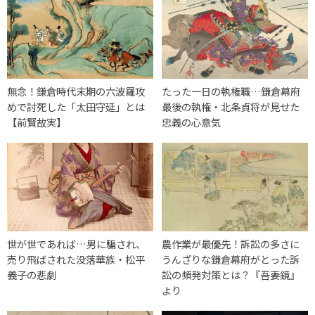
無念！鎌倉時代末期の六波羅攻
たった一日の執権職…鎌倉幕府
めで討死した「太田守延」とは
最後の執権・北条貞将が見せた
【前賢故実】
忠義の心意気
世が世であれば…男に騙され、
農作業が最優先！訴訟の多さに
売り飛ばされた没落華族・松平
うんざりな鎌倉幕府がとった訴
義子の悲劇
訟の頻発対策とは？『吾妻鏡』
より