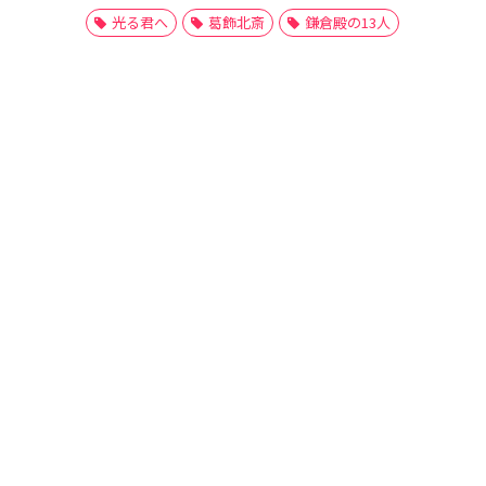
光る君へ
葛飾北斎
鎌倉殿の13人