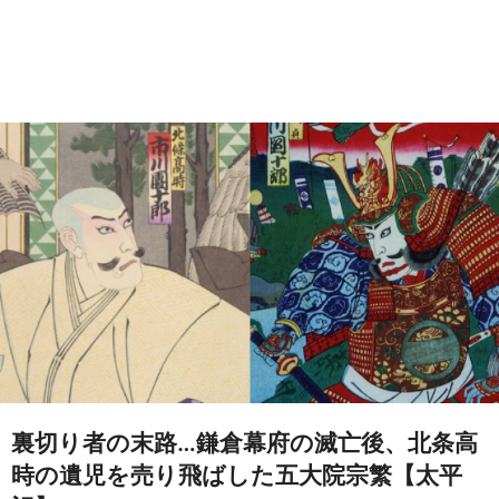
裏切り者の末路…鎌倉幕府の滅亡後、北条高
時の遺児を売り飛ばした五大院宗繁【太平