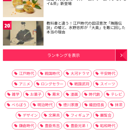
イ&茶」新登場
教科書と違う！江戸時代の田沼意次「賄賂伝
20
説」の嘘と、水野忠邦が「大奥」を敵に回した
本当の理由
ランキングを表示
江戸時代
戦国時代
大河ドラマ
平安時代
アニメ
ロングセラー
戦国武将
スイーツ
雑学
お菓子
幕末
漫画
時代劇
テレビ
べらぼう
明治時代
徳川家康
織田信長
抹茶
デザイン
文房具
フィギュア
展覧会
鎌倉時代
豊臣秀吉
豊臣兄弟！
昭和時代