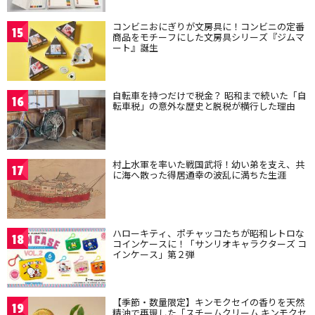
コンビニおにぎりが文房具に！コンビニの定番
15
商品をモチーフにした文房具シリーズ『ジムマ
ート』誕生
自転車を持つだけで税金？ 昭和まで続いた「自
16
転車税」の意外な歴史と脱税が横行した理由
村上水軍を率いた戦国武将！幼い弟を支え、共
17
に海へ散った得居通幸の波乱に満ちた生涯
ハローキティ、ポチャッコたちが昭和レトロな
18
コインケースに！「サンリオキャラクターズ コ
インケース」第２弾
【季節・数量限定】キンモクセイの香りを天然
19
精油で再現した「スチームクリーム キンモクセ