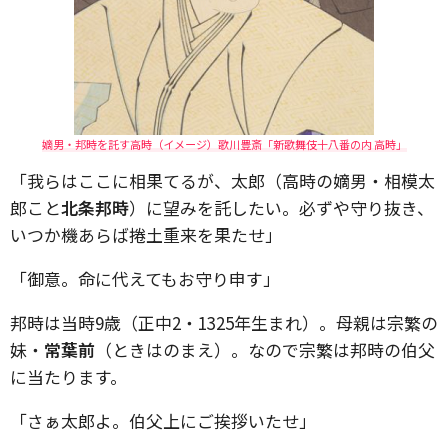
嫡男・邦時を託す高時（イメージ）歌川豊斎「新歌舞伎十八番の内 高時」
「我らはここに相果てるが、太郎（高時の嫡男・相模太
郎こと
北条邦時
）に望みを託したい。必ずや守り抜き、
いつか機あらば捲土重来を果たせ」
「御意。命に代えてもお守り申す」
邦時は当時9歳（正中2・1325年生まれ）。母親は宗繁の
妹・
常葉前
（ときはのまえ）。なので宗繁は邦時の伯父
に当たります。
「さぁ太郎よ。伯父上にご挨拶いたせ」