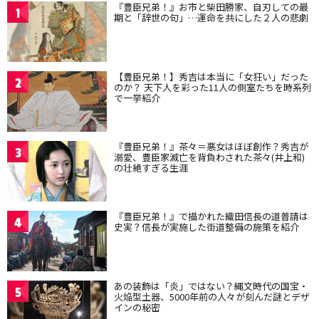
『豊臣兄弟！』お市と柴田勝家、自刃しての最
1
期と「辞世の句」…運命を共にした２人の悲劇
【豊臣兄弟！】秀吉は本当に「女狂い」だった
2
のか？ 天下人を彩った11人の側室たちを時系列
で一挙紹介
『豊臣兄弟！』茶々＝悪女はほぼ創作？秀吉が
3
溺愛、豊臣家滅亡を背負わされた茶々(井上和)
の壮絶すぎる生涯
『豊臣兄弟！』で描かれた織田信長の道普請は
4
史実？信長が実施した街道整備の施策を紹介
あの装飾は「炎」ではない？縄文時代の国宝・
5
火焔型土器、5000年前の人々が刻んだ謎とデザ
インの秘密