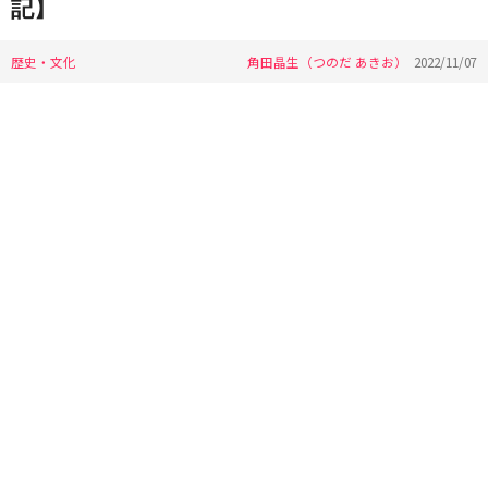
記】
歴史・文化
角田晶生（つのだ あきお）
2022/11/07