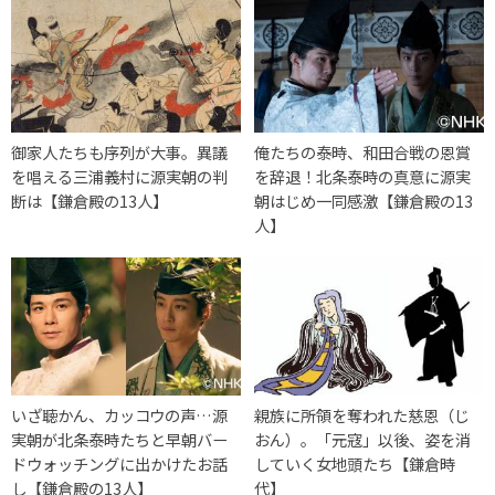
御家人たちも序列が大事。異議
俺たちの泰時、和田合戦の恩賞
を唱える三浦義村に源実朝の判
を辞退！北条泰時の真意に源実
断は【鎌倉殿の13人】
朝はじめ一同感激【鎌倉殿の13
人】
いざ聴かん、カッコウの声…源
親族に所領を奪われた慈恩（じ
実朝が北条泰時たちと早朝バー
おん）。「元寇」以後、姿を消
ドウォッチングに出かけたお話
していく女地頭たち【鎌倉時
し【鎌倉殿の13人】
代】