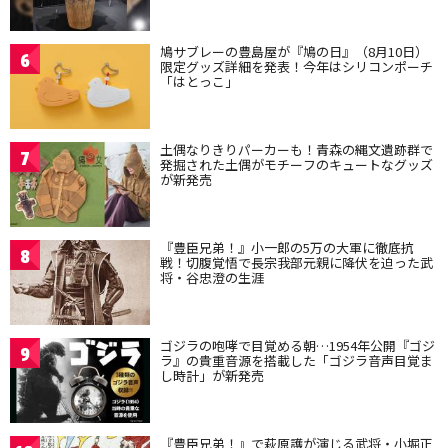
鳩サブレーの豊島屋が『鳩の日』（8月10日）
6
限定グッズ詳細を発表！今年はシリコンポーチ
「はとっこ」
土偶なりきりパーカーも！青森の縄文遺跡群で
7
発掘された土偶がモチーフのキュートなグッズ
が新発売
『豊臣兄弟！』小一郎の5万の大軍に徹底抗
8
戦！切腹覚悟で長宗我部元親に降伏を迫った武
将・谷忠澄の生涯
ゴジラの咆哮で目覚める朝…1954年公開『ゴジ
9
ラ』の貴重音源を搭載した「ゴジラ音声目覚ま
し時計」が新発売
『豊臣兄弟！』で萩原護が演じる武将・小堀正