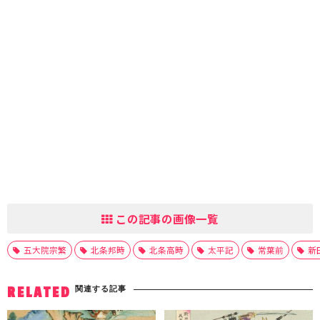
この記事の画像一覧
五大院宗繁
北条邦時
北条高時
太平記
常葉前
新
関連する記事
RELATED