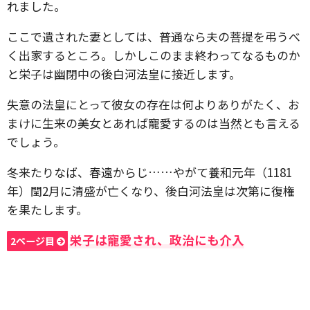
れました。
ここで遺された妻としては、普通なら夫の菩提を弔うべ
く出家するところ。しかしこのまま終わってなるものか
と栄子は幽閉中の後白河法皇に接近します。
失意の法皇にとって彼女の存在は何よりありがたく、お
まけに生来の美女とあれば寵愛するのは当然とも言える
でしょう。
冬来たりなば、春遠からじ……やがて養和元年（1181
年）閏2月に清盛が亡くなり、後白河法皇は次第に復権
を果たします。
栄子は寵愛され、政治にも介入
2ページ目