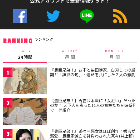
公式アカウントで最新情報ゲット！
ランキング
RANKING
DAILY
WEEKLY
MONTHLY
24時間
週 間
月 間
『豊臣兄弟！』お市と柴田勝家、自刃しての最
1
期と「辞世の句」…運命を共にした２人の悲劇
【豊臣兄弟！】秀吉は本当に「女狂い」だった
2
のか？ 天下人を彩った11人の側室たちを時系列
で一挙紹介
『豊臣兄弟！』茶々＝悪女はほぼ創作？秀吉が
3
溺愛、豊臣家滅亡を背負わされた茶々(井上和)