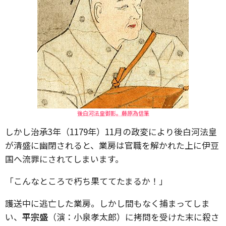
後白河法皇御影。藤原為信筆
しかし治承3年（1179年）11月の政変により後白河法皇
が清盛に幽閉されると、業房は官職を解かれた上に伊豆
国へ流罪にされてしまいます。
「こんなところで朽ち果ててたまるか！」
護送中に逃亡した業房。しかし間もなく捕まってしま
い、
平宗盛
（演：小泉孝太郎）に拷問を受けた末に殺さ