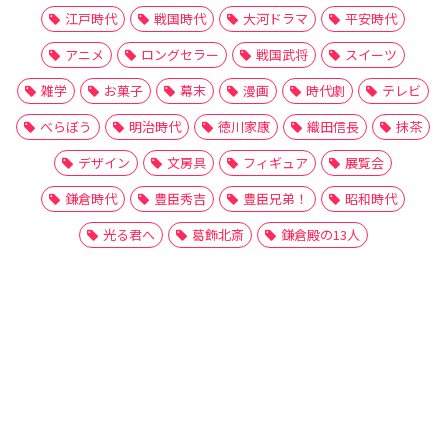
江戸時代
戦国時代
大河ドラマ
平安時代
アニメ
ロングセラー
戦国武将
スイーツ
雑学
お菓子
幕末
漫画
時代劇
テレビ
べらぼう
明治時代
徳川家康
織田信長
抹茶
デザイン
文房具
フィギュア
展覧会
鎌倉時代
豊臣秀吉
豊臣兄弟！
昭和時代
光る君へ
葛飾北斎
鎌倉殿の13人