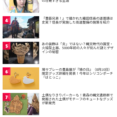
の壮絶すぎる生涯
『豊臣兄弟！』で描かれた織田信長の道普請は
4
史実？信長が実施した街道整備の施策を紹介
あの装飾は「炎」ではない？縄文時代の国宝・
5
火焔型土器、5000年前の人々が刻んだ謎とデザ
インの秘密
鳩サブレーの豊島屋が『鳩の日』（8月10日）
6
限定グッズ詳細を発表！今年はシリコンポーチ
「はとっこ」
土偶なりきりパーカーも！青森の縄文遺跡群で
7
発掘された土偶がモチーフのキュートなグッズ
が新発売