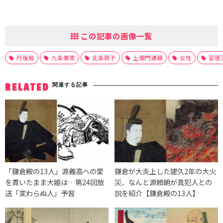
この記事の画像一覧
丹後局
九条兼実
北条政子
土御門通親
女性
安徳
関連する記事
RELATED
「鎌倉殿の13人」源義高への愛
鎌倉が大炎上した建久2年の大火
を貫いたまま大姫は…第24回放
災、なんと源頼朝が真犯人との
送「変わらぬ人」予習
説を紹介【鎌倉殿の13人】