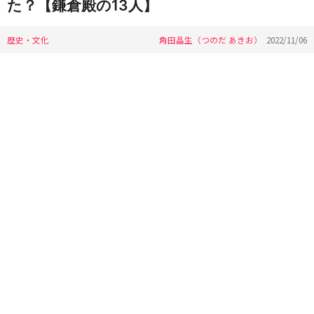
た？【鎌倉殿の13人】
歴史・文化
角田晶生（つのだ あきお）
2022/11/06