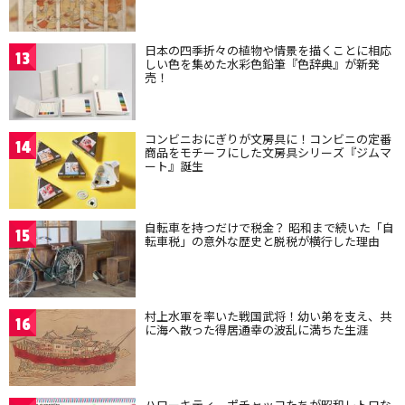
日本の四季折々の植物や情景を描くことに相応
13
しい色を集めた水彩色鉛筆『色辞典』が新発
売！
コンビニおにぎりが文房具に！コンビニの定番
14
商品をモチーフにした文房具シリーズ『ジムマ
ート』誕生
自転車を持つだけで税金？ 昭和まで続いた「自
15
転車税」の意外な歴史と脱税が横行した理由
村上水軍を率いた戦国武将！幼い弟を支え、共
16
に海へ散った得居通幸の波乱に満ちた生涯
ハローキティ、ポチャッコたちが昭和レトロな