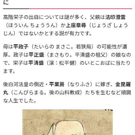
に
高階栄子の出自については謎が多く、父親は
法印澄雲
（ほういん ちょううん）か
上座章尋
（じょうざ しょう
じん）ではないかとする説が有力です。
母は
平政子
（たいらの まさこ。若狭局）の可能性が濃
厚。政子は
平正盛
（まさもり。平清盛の祖父）の娘なの
で、栄子は
平清盛
（演：松平健）のいとこおばに当たり
ます。
後白河法皇の側近・
平業房
（なりふさ）に嫁ぎ、
金毘羅
丸
（こんぴらまる。後の山科教成）たちを生むなど順調
な人生でした。