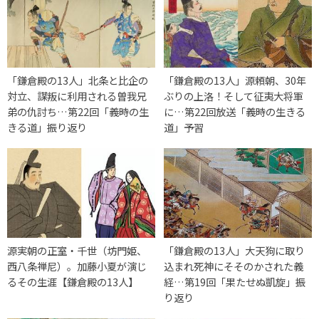
「鎌倉殿の13人」北条と比企の
「鎌倉殿の13人」源頼朝、30年
対立、謀叛に利用される曽我兄
ぶりの上洛！そして征夷大将軍
弟の仇討ち…第22回「義時の生
に…第22回放送「義時の生きる
きる道」振り返り
道」予習
源実朝の正室・千世（坊門姫、
「鎌倉殿の13人」大天狗に取り
西八条禅尼）。加藤小夏が演じ
込まれ死神にそそのかされた義
るその生涯【鎌倉殿の13人】
経…第19回「果たせぬ凱旋」振
り返り