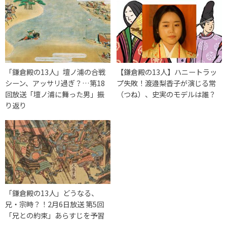
「鎌倉殿の13人」壇ノ浦の合戦
【鎌倉殿の13人】ハニートラッ
シーン、アッサリ過ぎ？…第18
プ失敗！渡邉梨香子が演じる常
回放送「壇ノ浦に舞った男」振
（つね）、史実のモデルは誰？
り返り
「鎌倉殿の13人」どうなる、
兄・宗時？！2月6日放送 第5回
「兄との約束」あらすじを予習