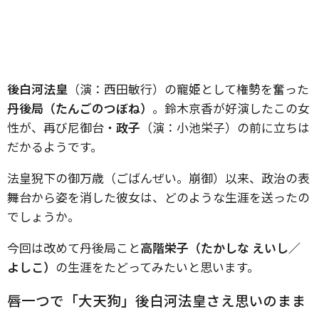
後白河法皇
（演：西田敏行）の寵姫として権勢を奮った
丹後局（たんごのつぼね）
。鈴木京香が好演したこの女
性が、再び尼御台・
政子
（演：小池栄子）の前に立ちは
だかるようです。
法皇猊下の御万歳（ごばんぜい。崩御）以来、政治の表
舞台から姿を消した彼女は、どのような生涯を送ったの
でしょうか。
今回は改めて丹後局こと
高階栄子（たかしな えいし／
よしこ）
の生涯をたどってみたいと思います。
唇一つで「大天狗」後白河法皇さえ思いのまま