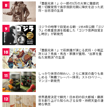
『豊臣兄弟！』小一郎の5万の大軍に徹底抗
8
戦！切腹覚悟で長宗我部元親に降伏を迫った武
将・谷忠澄の生涯
ゴジラの咆哮で目覚める朝…1954年公開『ゴジ
9
ラ』の貴重音源を搭載した「ゴジラ音声目覚ま
し時計」が新発売
『豊臣兄弟！』で萩原護が演じる武将・小堀正
10
次とは？秀長・秀吉・家康が重用、“出家を重
ねた実務派”の生涯
しっかり抹茶の味わい、さらに果実の香りも楽
11
しめる「無糖フレーバー抹茶」ストロベリー、
マンゴー新発売
世界遺産決定で脚光！日本初の巨大都城・藤原
12
京を創り上げた知られざる女帝・持統天皇の凄
絶な執念