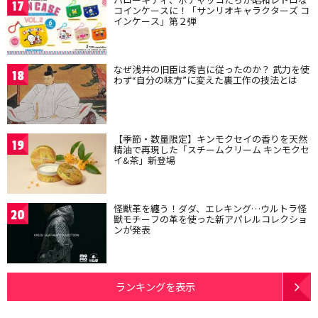
17
コインケースに！「サンリオキャラクターズ コ
インケース」第２弾
なぜ浅井の旧臣は秀吉に従ったのか？ 武力を使
18
わず“自分の味方”に変えた裏工作の技法とは
【季節・数量限定】キンモクセイの香りを天然
19
精油で再現した「スチームクリーム キンモクセ
イ&茶」新登場
怪獣革を纏う！ダダ、エレキング…ウルトラ怪
20
獣モチーフの革を使った新アパレルコレクショ
ンが発表
ランキングを表示