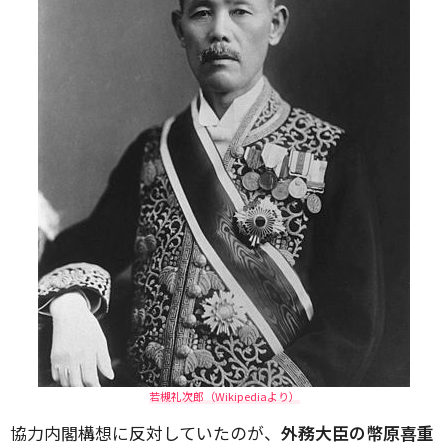
若槻礼次郎（Wikipediaより）
協力内閣構想に反対していたのが、
外務大臣の幣原喜重