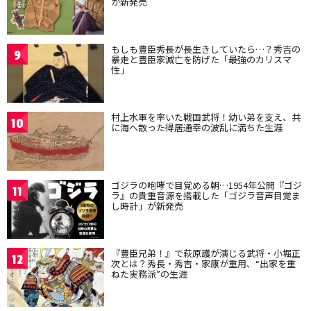
が新発売
もしも豊臣秀長が長生きしていたら…？秀吉の
9
暴走と豊臣家滅亡を防げた「最強のカリスマ
性」
村上水軍を率いた戦国武将！幼い弟を支え、共
10
に海へ散った得居通幸の波乱に満ちた生涯
ゴジラの咆哮で目覚める朝…1954年公開『ゴジ
11
ラ』の貴重音源を搭載した「ゴジラ音声目覚ま
し時計」が新発売
『豊臣兄弟！』で萩原護が演じる武将・小堀正
12
次とは？秀長・秀吉・家康が重用、“出家を重
ねた実務派”の生涯