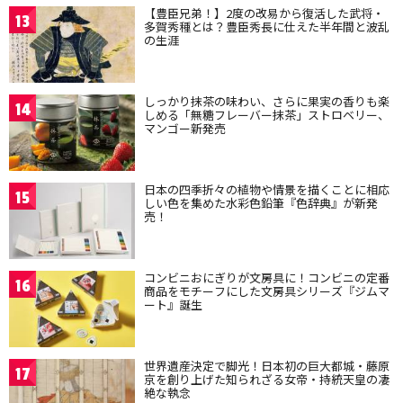
【豊臣兄弟！】2度の改易から復活した武将・
13
多賀秀種とは？豊臣秀長に仕えた半年間と波乱
の生涯
しっかり抹茶の味わい、さらに果実の香りも楽
14
しめる「無糖フレーバー抹茶」ストロベリー、
マンゴー新発売
日本の四季折々の植物や情景を描くことに相応
15
しい色を集めた水彩色鉛筆『色辞典』が新発
売！
コンビニおにぎりが文房具に！コンビニの定番
16
商品をモチーフにした文房具シリーズ『ジムマ
ート』誕生
世界遺産決定で脚光！日本初の巨大都城・藤原
17
京を創り上げた知られざる女帝・持統天皇の凄
絶な執念