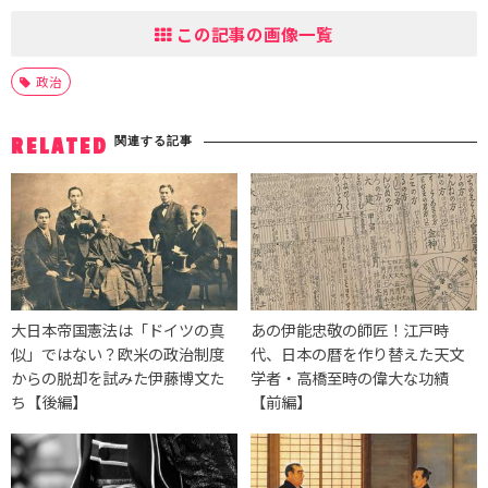
この記事の画像一覧
政治
関連する記事
RELATED
大日本帝国憲法は「ドイツの真
あの伊能忠敬の師匠！江戸時
似」ではない？欧米の政治制度
代、日本の暦を作り替えた天文
からの脱却を試みた伊藤博文た
学者・高橋至時の偉大な功績
ち【後編】
【前編】