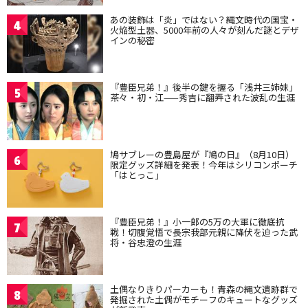
あの装飾は「炎」ではない？縄文時代の国宝・
4
火焔型土器、5000年前の人々が刻んだ謎とデザ
インの秘密
『豊臣兄弟！』後半の鍵を握る「浅井三姉妹」
5
茶々・初・江——秀吉に翻弄された波乱の生涯
鳩サブレーの豊島屋が『鳩の日』（8月10日）
6
限定グッズ詳細を発表！今年はシリコンポーチ
「はとっこ」
『豊臣兄弟！』小一郎の5万の大軍に徹底抗
7
戦！切腹覚悟で長宗我部元親に降伏を迫った武
将・谷忠澄の生涯
土偶なりきりパーカーも！青森の縄文遺跡群で
8
発掘された土偶がモチーフのキュートなグッズ