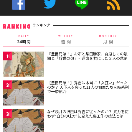
ランキング
RANKING
DAILY
WEEKLY
MONTHLY
24時間
週 間
月 間
『豊臣兄弟！』お市と柴田勝家、自刃しての最
1
期と「辞世の句」…運命を共にした２人の悲劇
【豊臣兄弟！】秀吉は本当に「女狂い」だった
2
のか？ 天下人を彩った11人の側室たちを時系列
で一挙紹介
なぜ浅井の旧臣は秀吉に従ったのか？ 武力を使
3
わず“自分の味方”に変えた裏工作の技法とは