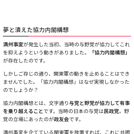
夢と潰えた協力内閣構想
満州事変
が発生した当初、当時の与野党が協力してこれ
を抑えようという動きがありました。
「協力内閣構想」
が存在したのです。
しかしご存じの通り、関東軍の動きを止めることはでき
ませんでした。「協力内閣構想」はなぜ実現しなかった
のでしょうか？
協力内閣構想とは、文字通り
与党と野党が協力して有事
を乗り越えること
です。当時の日本の与党は
民政党
。野
党の立場にあったのが
政友会
です。
満州事変を企てている関東軍を放置すれば、これに共鳴