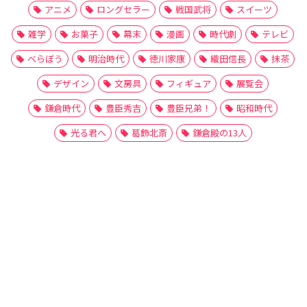
アニメ
ロングセラー
戦国武将
スイーツ
雑学
お菓子
幕末
漫画
時代劇
テレビ
べらぼう
明治時代
徳川家康
織田信長
抹茶
デザイン
文房具
フィギュア
展覧会
鎌倉時代
豊臣秀吉
豊臣兄弟！
昭和時代
光る君へ
葛飾北斎
鎌倉殿の13人