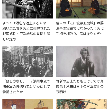
すべては汚名を返上するため…
幕末の「江戸城無血開城」は勝
幼い弟たちを実母に殺害された
海舟の実績ではなかった！実は
戦国武将・戸次統常の覚悟と悲
手柄を横取り、話は盛りすぎ…
しい定め
「致し方なし」！？満州事変で
維新の志士たちもこぞって写真
関東軍の侵略行為はいかにして
撮影！幕末は日本の写真文化の
承諾されたか
夜明け