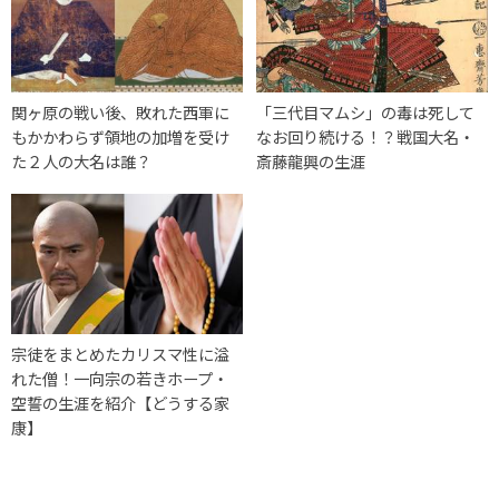
関ヶ原の戦い後、敗れた西軍に
「三代目マムシ」の毒は死して
もかかわらず領地の加増を受け
なお回り続ける！？戦国大名・
た２人の大名は誰？
斎藤龍興の生涯
宗徒をまとめたカリスマ性に溢
れた僧！一向宗の若きホープ・
空誓の生涯を紹介【どうする家
康】