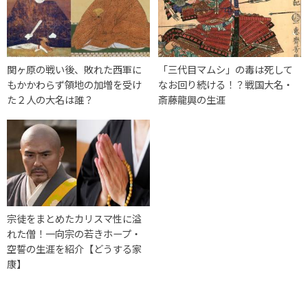
関ヶ原の戦い後、敗れた西軍に
「三代目マムシ」の毒は死して
もかかわらず領地の加増を受け
なお回り続ける！？戦国大名・
た２人の大名は誰？
斎藤龍興の生涯
宗徒をまとめたカリスマ性に溢
れた僧！一向宗の若きホープ・
空誓の生涯を紹介【どうする家
康】