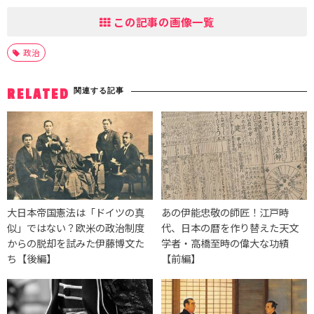
この記事の画像一覧
政治
関連する記事
RELATED
大日本帝国憲法は「ドイツの真
あの伊能忠敬の師匠！江戸時
似」ではない？欧米の政治制度
代、日本の暦を作り替えた天文
からの脱却を試みた伊藤博文た
学者・高橋至時の偉大な功績
ち【後編】
【前編】