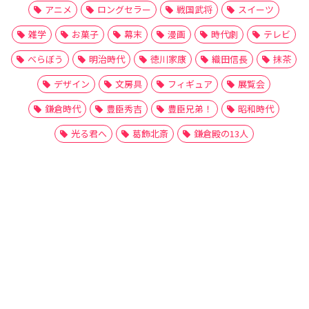
アニメ
ロングセラー
戦国武将
スイーツ
雑学
お菓子
幕末
漫画
時代劇
テレビ
べらぼう
明治時代
徳川家康
織田信長
抹茶
デザイン
文房具
フィギュア
展覧会
鎌倉時代
豊臣秀吉
豊臣兄弟！
昭和時代
光る君へ
葛飾北斎
鎌倉殿の13人