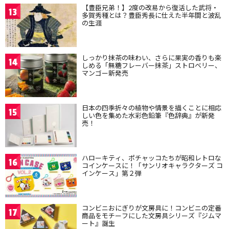
【豊臣兄弟！】2度の改易から復活した武将・
13
多賀秀種とは？豊臣秀長に仕えた半年間と波乱
の生涯
しっかり抹茶の味わい、さらに果実の香りも楽
14
しめる「無糖フレーバー抹茶」ストロベリー、
マンゴー新発売
日本の四季折々の植物や情景を描くことに相応
15
しい色を集めた水彩色鉛筆『色辞典』が新発
売！
ハローキティ、ポチャッコたちが昭和レトロな
16
コインケースに！「サンリオキャラクターズ コ
インケース」第２弾
コンビニおにぎりが文房具に！コンビニの定番
17
商品をモチーフにした文房具シリーズ『ジムマ
ート』誕生