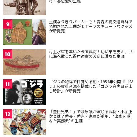
将・谷忠澄の生涯
土偶なりきりパーカーも！青森の縄文遺跡群で
9
発掘された土偶がモチーフのキュートなグッズ
が新発売
村上水軍を率いた戦国武将！幼い弟を支え、共
10
に海へ散った得居通幸の波乱に満ちた生涯
ゴジラの咆哮で目覚める朝…1954年公開『ゴジ
11
ラ』の貴重音源を搭載した「ゴジラ音声目覚ま
し時計」が新発売
『豊臣兄弟！』で萩原護が演じる武将・小堀正
12
次とは？秀長・秀吉・家康が重用、“出家を重
ねた実務派”の生涯