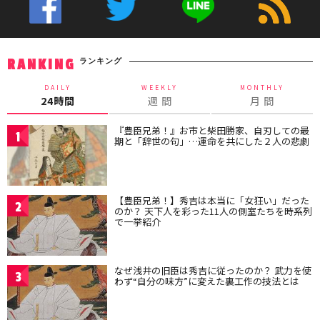
ランキング
RANKING
DAILY
WEEKLY
MONTHLY
24時間
週 間
月 間
『豊臣兄弟！』お市と柴田勝家、自刃しての最
1
期と「辞世の句」…運命を共にした２人の悲劇
【豊臣兄弟！】秀吉は本当に「女狂い」だった
2
のか？ 天下人を彩った11人の側室たちを時系列
で一挙紹介
なぜ浅井の旧臣は秀吉に従ったのか？ 武力を使
3
わず“自分の味方”に変えた裏工作の技法とは