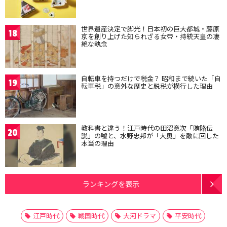
世界遺産決定で脚光！日本初の巨大都城・藤原
18
京を創り上げた知られざる女帝・持統天皇の凄
絶な執念
自転車を持つだけで税金？ 昭和まで続いた「自
19
転車税」の意外な歴史と脱税が横行した理由
教科書と違う！江戸時代の田沼意次「賄賂伝
20
説」の嘘と、水野忠邦が「大奥」を敵に回した
本当の理由
ランキングを表示
江戸時代
戦国時代
大河ドラマ
平安時代