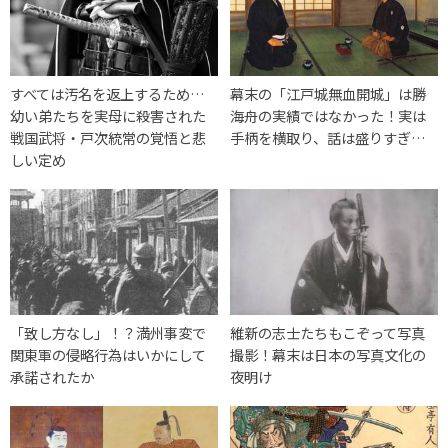
すべては汚名を返上するため…
幕末の「江戸城無血開城」は勝
幼い弟たちを実母に殺害された
海舟の実績ではなかった！実は
戦国武将・戸次統常の覚悟と悲
手柄を横取り、話は盛りすぎ…
しい定め
「致し方なし」！？満州事変で
維新の志士たちもこぞって写真
関東軍の侵略行為はいかにして
撮影！幕末は日本の写真文化の
承諾されたか
夜明け