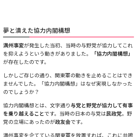
夢と潰えた協力内閣構想
満州事変
が発生した当初、当時の与野党が協力してこれ
を抑えようという動きがありました。
「協力内閣構想」
が存在したのです。
しかしご存じの通り、関東軍の動きを止めることはでき
ませんでした。「協力内閣構想」はなぜ実現しなかった
のでしょうか？
協力内閣構想とは、文字通り
与党と野党が協力して有事
を乗り越えること
です。当時の日本の与党は
民政党
。野
党の立場にあったのが
政友会
です。
満州事変を企てている関東軍を放置すれば、これに共鳴