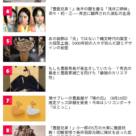
『豊臣兄弟！』後半の鍵を握る「浅井三姉妹」
4
茶々・初・江——秀吉に翻弄された波乱の生涯
あの装飾は「炎」ではない？縄文時代の国宝・
5
火焔型土器、5000年前の人々が刻んだ謎とデザ
インの秘密
もしも豊臣秀長が長生きしていたら…？秀吉の
6
暴走と豊臣家滅亡を防げた「最強のカリスマ
性」
鳩サブレーの豊島屋が『鳩の日』（8月10日）
7
限定グッズ詳細を発表！今年はシリコンポーチ
「はとっこ」
『豊臣兄弟！』小一郎の5万の大軍に徹底抗
8
戦！切腹覚悟で長宗我部元親に降伏を迫った武