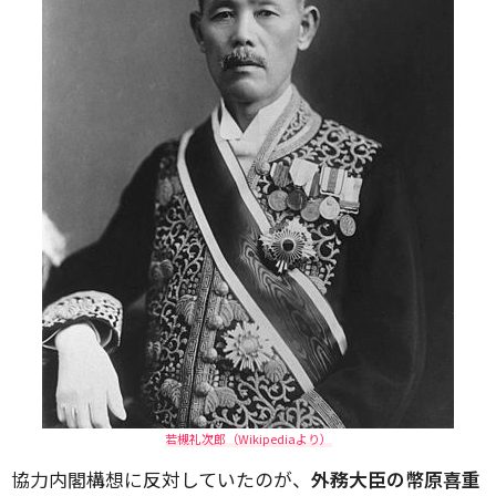
若槻礼次郎（Wikipediaより）
協力内閣構想に反対していたのが、
外務大臣の幣原喜重