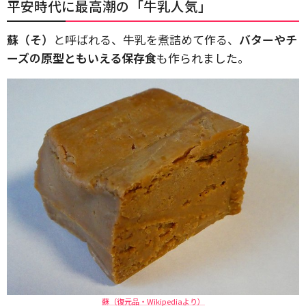
平安時代に最高潮の「牛乳人気」
蘇（そ）
と呼ばれる、牛乳を煮詰めて作る、
バターやチ
ーズの原型ともいえる保存食
も作られました。
蘇（復元品・Wikipediaより）