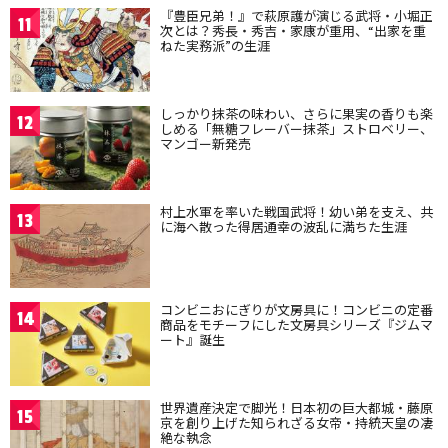
『豊臣兄弟！』で萩原護が演じる武将・小堀正
11
次とは？秀長・秀吉・家康が重用、“出家を重
ねた実務派”の生涯
しっかり抹茶の味わい、さらに果実の香りも楽
12
しめる「無糖フレーバー抹茶」ストロベリー、
マンゴー新発売
村上水軍を率いた戦国武将！幼い弟を支え、共
13
に海へ散った得居通幸の波乱に満ちた生涯
コンビニおにぎりが文房具に！コンビニの定番
14
商品をモチーフにした文房具シリーズ『ジムマ
ート』誕生
世界遺産決定で脚光！日本初の巨大都城・藤原
15
京を創り上げた知られざる女帝・持統天皇の凄
絶な執念