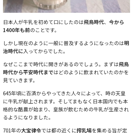
日本人が牛乳を初めて口にしたのは
飛鳥時代
、
今から
1400年も前
のことです。
しかし現在のように一般に普及するようになったのは
明
治時代に
入ってからでした。
なぜここまで時代に開きがあるのでしょう。まずは
飛鳥
時代から平安時代まで
はどのように飲まれていたのかを
見ていきます。
645年頃に百済からやってきた人々によって、時の天皇
に牛乳が献上されます。そしてまもなく日本国内でも本
格的な酪農が始まり、皇族が飲むための牛乳が生産され
るようになりました。
701年の
大宝律令
では都の近くに
搾乳場
を集める旨が定