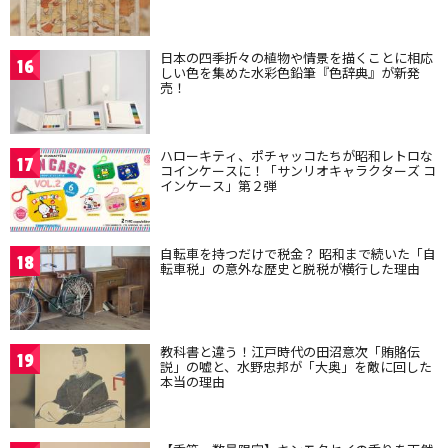
日本の四季折々の植物や情景を描くことに相応
16
しい色を集めた水彩色鉛筆『色辞典』が新発
売！
ハローキティ、ポチャッコたちが昭和レトロな
17
コインケースに！「サンリオキャラクターズ コ
インケース」第２弾
自転車を持つだけで税金？ 昭和まで続いた「自
18
転車税」の意外な歴史と脱税が横行した理由
教科書と違う！江戸時代の田沼意次「賄賂伝
19
説」の嘘と、水野忠邦が「大奥」を敵に回した
本当の理由