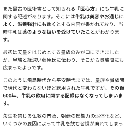
また最古の医術書として知られる
『医心方』
にも牛乳に
関する記述があります。そこには
牛乳は美容やお通じに
よく、滋養強壮にも効く
とする内容が書かれており、当
時牛乳は
薬のような扱いを受けていた
ことがわかりま
す。
最初は天皇をはじめとする皇族のみが口にできました
が、皇族と縁深い藤原氏に伝わり、そこから貴族間にも
広まったようです。
このように飛鳥時代から平安時代までは、皇族や貴族間
で現代と変わらないほど飲用された牛乳ですが、
その後
600年、牛乳の飲用に関する記録はなくなってしまいま
す。
殺生を禁じる仏教の普及、朝廷の影響力の弱体化など、
いくつかの要因によって牛乳を飲む習慣が廃れてしまっ