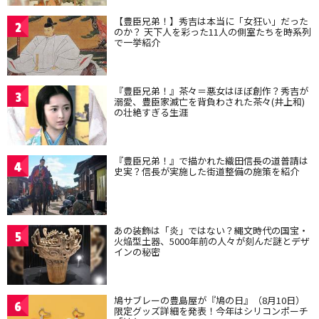
【豊臣兄弟！】秀吉は本当に「女狂い」だった
2
のか？ 天下人を彩った11人の側室たちを時系列
で一挙紹介
『豊臣兄弟！』茶々＝悪女はほぼ創作？秀吉が
3
溺愛、豊臣家滅亡を背負わされた茶々(井上和)
の壮絶すぎる生涯
『豊臣兄弟！』で描かれた織田信長の道普請は
4
史実？信長が実施した街道整備の施策を紹介
あの装飾は「炎」ではない？縄文時代の国宝・
5
火焔型土器、5000年前の人々が刻んだ謎とデザ
インの秘密
鳩サブレーの豊島屋が『鳩の日』（8月10日）
6
限定グッズ詳細を発表！今年はシリコンポーチ