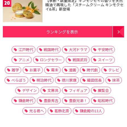
【季節・数量限定】キンモクセイの香りを天然
20
精油で再現した「スチームクリーム キンモクセ
イ&茶」新登場
ランキングを表示
江戸時代
戦国時代
大河ドラマ
平安時代
アニメ
ロングセラー
戦国武将
スイーツ
雑学
お菓子
幕末
漫画
時代劇
テレビ
べらぼう
明治時代
徳川家康
織田信長
抹茶
デザイン
文房具
フィギュア
展覧会
鎌倉時代
豊臣秀吉
豊臣兄弟！
昭和時代
光る君へ
葛飾北斎
鎌倉殿の13人