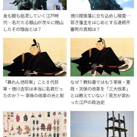
金も銀も枯渇していく江戸時
徳川尾張藩に立ち込めし暗雲…
代…名だたる銀山が次々に閉山
若き藩主をはじめとする連続不
したその理由とは？
審死の真相は？
「暴れん坊将軍」こと８代将
なぜ？教科書ではもう享保・寛
軍・徳川吉宗は本当に名君だっ
政・天保の改革を「三大改革」
たのか？〜 享保の改革の光と影
とは教えていない！見方が変わ
った江戸の政治史