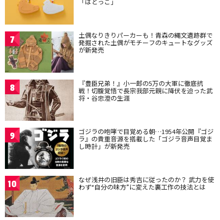
「はとっこ」
土偶なりきりパーカーも！青森の縄文遺跡群で
7
発掘された土偶がモチーフのキュートなグッズ
が新発売
『豊臣兄弟！』小一郎の5万の大軍に徹底抗
8
戦！切腹覚悟で長宗我部元親に降伏を迫った武
将・谷忠澄の生涯
ゴジラの咆哮で目覚める朝…1954年公開『ゴジ
9
ラ』の貴重音源を搭載した「ゴジラ音声目覚ま
し時計」が新発売
なぜ浅井の旧臣は秀吉に従ったのか？ 武力を使
10
わず“自分の味方”に変えた裏工作の技法とは