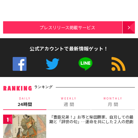
プレスリリース掲載サービス
公式アカウントで最新情報ゲット！
ランキング
RANKING
DAILY
WEEKLY
MONTHLY
24時間
週 間
月 間
『豊臣兄弟！』お市と柴田勝家、自刃しての最
1
期と「辞世の句」…運命を共にした２人の悲劇