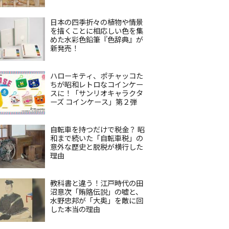
日本の四季折々の植物や情景
を描くことに相応しい色を集
めた水彩色鉛筆『色辞典』が
新発売！
ハローキティ、ポチャッコた
ちが昭和レトロなコインケー
スに！「サンリオキャラクタ
ーズ コインケース」第２弾
自転車を持つだけで税金？ 昭
和まで続いた「自転車税」の
意外な歴史と脱税が横行した
理由
教科書と違う！江戸時代の田
沼意次「賄賂伝説」の嘘と、
水野忠邦が「大奥」を敵に回
した本当の理由