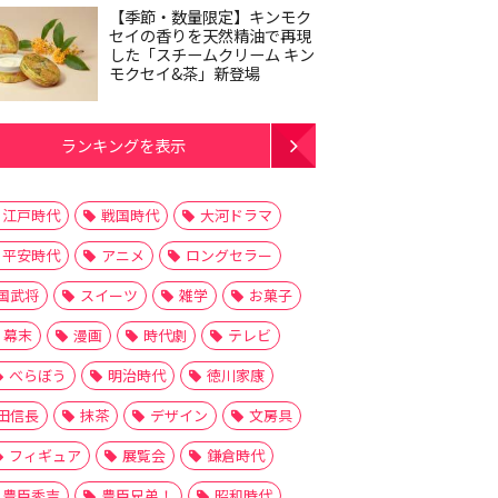
【季節・数量限定】キンモク
セイの香りを天然精油で再現
した「スチームクリーム キン
モクセイ&茶」新登場
ランキングを表示
江戸時代
戦国時代
大河ドラマ
平安時代
アニメ
ロングセラー
国武将
スイーツ
雑学
お菓子
幕末
漫画
時代劇
テレビ
べらぼう
明治時代
徳川家康
田信長
抹茶
デザイン
文房具
フィギュア
展覧会
鎌倉時代
豊臣秀吉
豊臣兄弟！
昭和時代