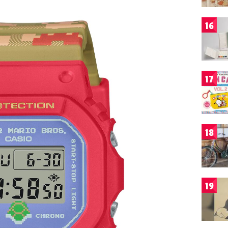
16
17
18
19