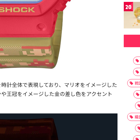
20
戦
を時計全体で表現しており、マリオをイメージした
ンや王冠をイメージした金の差し色をアクセント
織