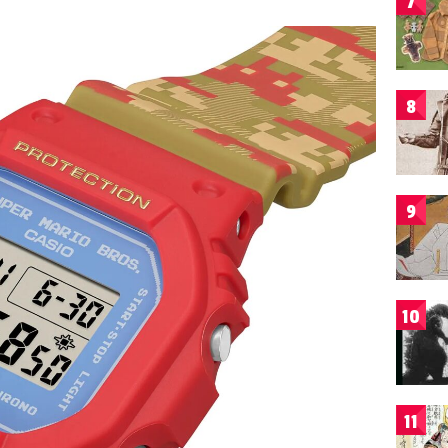
7
8
9
10
11