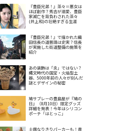
『豊臣兄弟！』茶々＝悪女は
ほぼ創作？秀吉が溺愛、豊臣
家滅亡を背負わされた茶々
(井上和)の壮絶すぎる生涯
『豊臣兄弟！』で描かれた織
田信長の道普請は史実？信長
が実施した街道整備の施策を
紹介
あの装飾は「炎」ではない？
縄文時代の国宝・火焔型土
器、5000年前の人々が刻んだ
謎とデザインの秘密
鳩サブレーの豊島屋が『鳩の
日』（8月10日）限定グッズ
詳細を発表！今年はシリコン
ポーチ「はとっこ」
土偶なりきりパーカーも！青