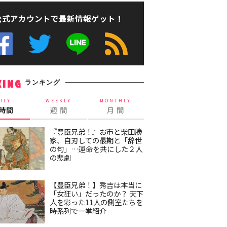
公式アカウントで最新情報ゲット！
ランキング
KING
ILY
WEEKLY
MONTHLY
4時間
週 間
月 間
『豊臣兄弟！』お市と柴田勝
家、自刃しての最期と「辞世
の句」…運命を共にした２人
の悲劇
【豊臣兄弟！】秀吉は本当に
「女狂い」だったのか？ 天下
人を彩った11人の側室たちを
時系列で一挙紹介