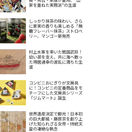
家を重ねた実務派”の生涯
しっかり抹茶の味わい、さら
に果実の香りも楽しめる「無
糖フレーバー抹茶」ストロベ
リー、マンゴー新発売
村上水軍を率いた戦国武将！
幼い弟を支え、共に海へ散っ
た得居通幸の波乱に満ちた生
涯
コンビニおにぎりが文房具
に！コンビニの定番商品をモ
チーフにした文房具シリーズ
『ジムマート』誕生
世界遺産決定で脚光！日本初
の巨大都城・藤原京を創り上
げた知られざる女帝・持統天
皇の凄絶な執念