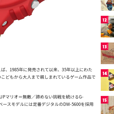
12
13
ば、1985年に発売されて以来、35年以上にわた
14
のこどもから大人まで親しまれているゲーム作品で
UPマリオ＝無敵／諦めない挑戦を続けるG-
15
ベースモデルには定番デジタルのDW-5600を採用