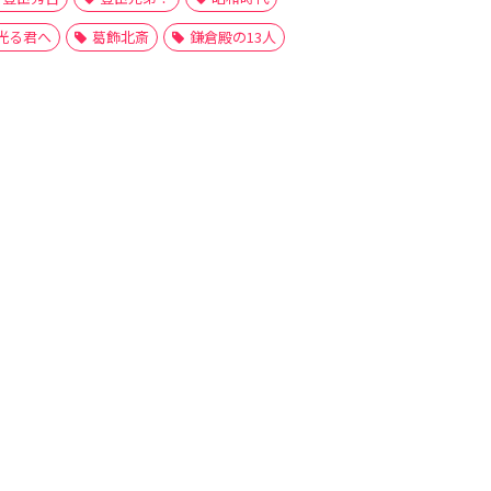
光る君へ
葛飾北斎
鎌倉殿の13人