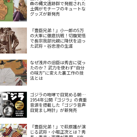
森の縄文遺跡群で発掘された
土偶がモチーフのキュートな
グッズが新発売
『豊臣兄弟！』小一郎の5万
の大軍に徹底抗戦！切腹覚悟
で長宗我部元親に降伏を迫っ
た武将・谷忠澄の生涯
なぜ浅井の旧臣は秀吉に従っ
たのか？ 武力を使わず“自分
の味方”に変えた裏工作の技
法とは
ゴジラの咆哮で目覚める朝…
1954年公開『ゴジラ』の貴重
音源を搭載した「ゴジラ音声
目覚まし時計」が新発売
『豊臣兄弟！』で萩原護が演
じる武将・小堀正次とは？秀
長・秀吉・家康が重用、“出