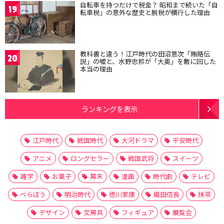
自転車を持つだけで税金？ 昭和まで続いた「自
19
転車税」の意外な歴史と脱税が横行した理由
教科書と違う！江戸時代の田沼意次「賄賂伝
20
説」の嘘と、水野忠邦が「大奥」を敵に回した
本当の理由
ランキングを表示
江戸時代
戦国時代
大河ドラマ
平安時代
アニメ
ロングセラー
戦国武将
スイーツ
雑学
お菓子
幕末
漫画
時代劇
テレビ
べらぼう
明治時代
徳川家康
織田信長
抹茶
デザイン
文房具
フィギュア
展覧会