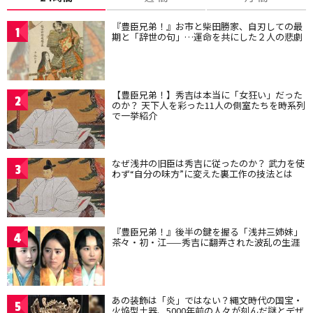
『豊臣兄弟！』お市と柴田勝家、自刃しての最
1
期と「辞世の句」…運命を共にした２人の悲劇
【豊臣兄弟！】秀吉は本当に「女狂い」だった
2
のか？ 天下人を彩った11人の側室たちを時系列
で一挙紹介
なぜ浅井の旧臣は秀吉に従ったのか？ 武力を使
3
わず“自分の味方”に変えた裏工作の技法とは
『豊臣兄弟！』後半の鍵を握る「浅井三姉妹」
4
茶々・初・江——秀吉に翻弄された波乱の生涯
あの装飾は「炎」ではない？縄文時代の国宝・
5
火焔型土器、5000年前の人々が刻んだ謎とデザ