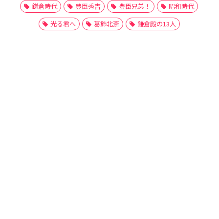
鎌倉時代
豊臣秀吉
豊臣兄弟！
昭和時代
光る君へ
葛飾北斎
鎌倉殿の13人