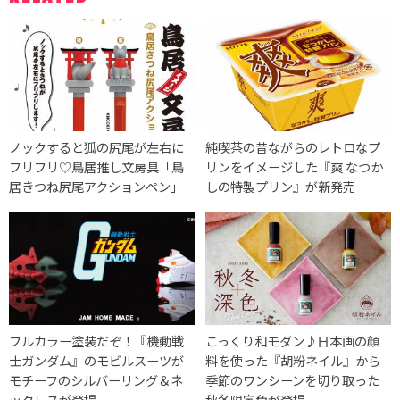
ノックすると狐の尻尾が左右に
純喫茶の昔ながらのレトロなプ
フリフリ♡鳥居推し文房具「鳥
リンをイメージした『爽 なつか
居きつね尻尾アクションペン」
しの特製プリン』が新発売
フルカラー塗装だぞ！『機動戦
こっくり和モダン♪日本画の顔
士ガンダム』のモビルスーツが
料を使った『胡粉ネイル』から
モチーフのシルバーリング＆ネ
季節のワンシーンを切り取った
ックレスが登場
秋冬限定色が登場