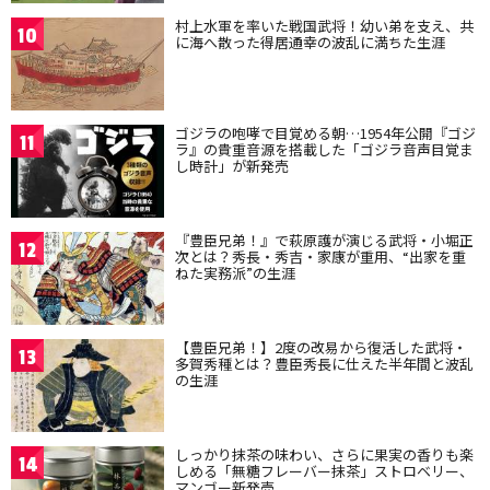
村上水軍を率いた戦国武将！幼い弟を支え、共
10
に海へ散った得居通幸の波乱に満ちた生涯
ゴジラの咆哮で目覚める朝…1954年公開『ゴジ
11
ラ』の貴重音源を搭載した「ゴジラ音声目覚ま
し時計」が新発売
『豊臣兄弟！』で萩原護が演じる武将・小堀正
12
次とは？秀長・秀吉・家康が重用、“出家を重
ねた実務派”の生涯
【豊臣兄弟！】2度の改易から復活した武将・
13
多賀秀種とは？豊臣秀長に仕えた半年間と波乱
の生涯
しっかり抹茶の味わい、さらに果実の香りも楽
14
しめる「無糖フレーバー抹茶」ストロベリー、
マンゴー新発売