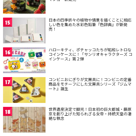
日本の四季折々の植物や情景を描くことに相応
15
しい色を集めた水彩色鉛筆『色辞典』が新発
売！
ハローキティ、ポチャッコたちが昭和レトロな
16
コインケースに！「サンリオキャラクターズ コ
インケース」第２弾
コンビニおにぎりが文房具に！コンビニの定番
17
商品をモチーフにした文房具シリーズ『ジムマ
ート』誕生
世界遺産決定で脚光！日本初の巨大都城・藤原
18
京を創り上げた知られざる女帝・持統天皇の凄
絶な執念