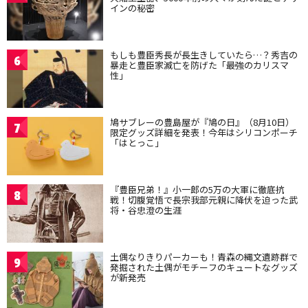
インの秘密
もしも豊臣秀長が長生きしていたら…？秀吉の
6
暴走と豊臣家滅亡を防げた「最強のカリスマ
性」
鳩サブレーの豊島屋が『鳩の日』（8月10日）
7
限定グッズ詳細を発表！今年はシリコンポーチ
「はとっこ」
『豊臣兄弟！』小一郎の5万の大軍に徹底抗
8
戦！切腹覚悟で長宗我部元親に降伏を迫った武
将・谷忠澄の生涯
土偶なりきりパーカーも！青森の縄文遺跡群で
9
発掘された土偶がモチーフのキュートなグッズ
が新発売