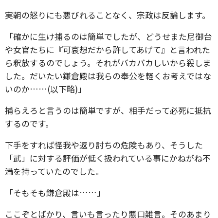
実朝の怒りにも悪びれることなく、宗政は反論します。
「確かに生け捕るのは簡単でしたが、どうせまた尼御台
や女官たちに『可哀想だから許してあげて』と言われた
ら釈放するのでしょう。それがバカバカしいから殺しま
した。だいたい鎌倉殿は我らの奉公を軽くお考えではな
いのか……(以下略)」
捕らえろと言うのは簡単ですが、相手だって必死に抵抗
するのです。
下手をすれば怪我や返り討ちの危険もあり、そうした
「武」に対する評価が低く扱われている事にかねがね不
満を持っていたのでした。
「そもそも鎌倉殿は……」
ここぞとばかり、言いも言ったり悪口雑言。そのあまり