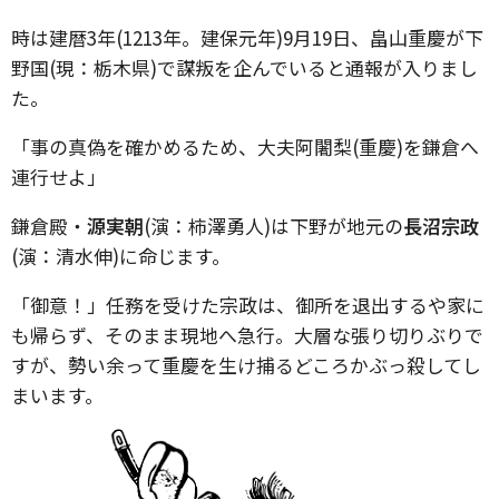
時は建暦3年(1213年。建保元年)9月19日、畠山重慶が下
野国(現：栃木県)で謀叛を企んでいると通報が入りまし
た。
「事の真偽を確かめるため、大夫阿闍梨(重慶)を鎌倉へ
連行せよ」
鎌倉殿・
源実朝
(演：柿澤勇人)は下野が地元の
長沼宗政
(演：清水伸)に命じます。
「御意！」任務を受けた宗政は、御所を退出するや家に
も帰らず、そのまま現地へ急行。大層な張り切りぶりで
すが、勢い余って重慶を生け捕るどころかぶっ殺してし
まいます。