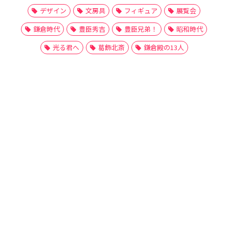
デザイン
文房具
フィギュア
展覧会
鎌倉時代
豊臣秀吉
豊臣兄弟！
昭和時代
光る君へ
葛飾北斎
鎌倉殿の13人