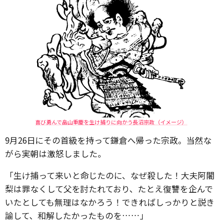
喜び勇んで畠山重慶を生け捕りに向かう長沼宗政（イメージ）
9月26日にその首級を持って鎌倉へ帰った宗政。当然な
がら実朝は激怒しました。
「生け捕って来いと命じたのに、なぜ殺した！大夫阿闍
梨は罪なくして父を討たれており、たとえ復讐を企んで
いたとしても無理はなかろう！できればしっかりと説き
諭して、和解したかったものを……」