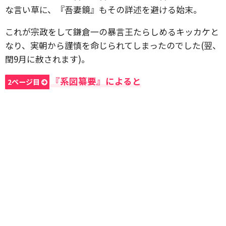
な言い草に、『吾妻鏡』もその詳述を避ける始末。
これが宗政をして鎌倉一の暴言王たらしめるキッカケと
なり、実朝から謹慎を命じられてしまったのでした(翌、
閏9月に赦されます)。
『系図纂要』によると
2ページ目