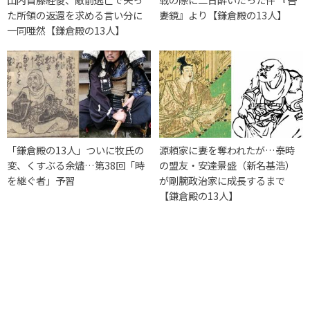
た所領の返還を求める言い分に
妻鏡』より【鎌倉殿の13人】
一同唖然【鎌倉殿の13人】
「鎌倉殿の13人」ついに牧氏の
源頼家に妻を奪われたが…泰時
変、くすぶる余燼…第38回「時
の盟友・安達景盛（新名基浩）
を継ぐ者」予習
が剛腕政治家に成長するまで
【鎌倉殿の13人】