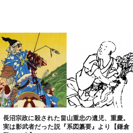
長沼宗政に殺された畠山重忠の遺児、重慶。
実は影武者だった説『系図纂要』より【鎌倉