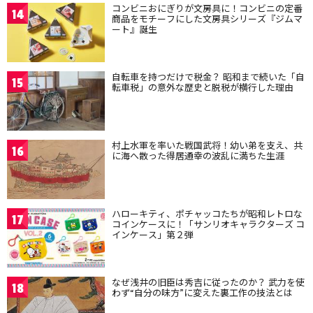
コンビニおにぎりが文房具に！コンビニの定番
14
商品をモチーフにした文房具シリーズ『ジムマ
ート』誕生
自転車を持つだけで税金？ 昭和まで続いた「自
15
転車税」の意外な歴史と脱税が横行した理由
村上水軍を率いた戦国武将！幼い弟を支え、共
16
に海へ散った得居通幸の波乱に満ちた生涯
ハローキティ、ポチャッコたちが昭和レトロな
17
コインケースに！「サンリオキャラクターズ コ
インケース」第２弾
なぜ浅井の旧臣は秀吉に従ったのか？ 武力を使
18
わず“自分の味方”に変えた裏工作の技法とは