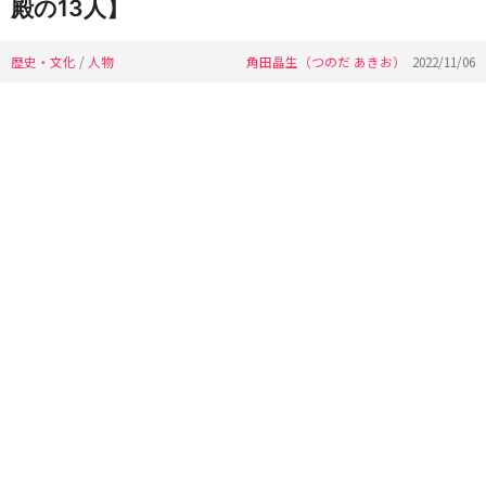
殿の13人】
歴史・文化
/
人物
角田晶生（つのだ あきお）
2022/11/06