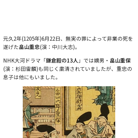
元久2年(1205年)6月22日、無実の罪によって非業の死を
遂げた
畠山重忠
(演：中川大志)。
NHK大河ドラマ「
鎌倉殿の13人
」では嫡男・
畠山重保
(演：杉田雷麟)も同じく粛清されていましたが、重忠の
息子は他にもいました。