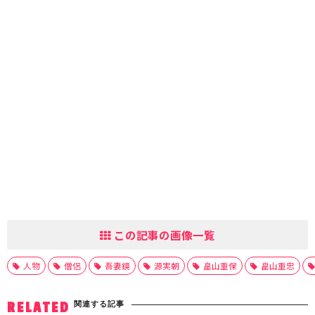
この記事の画像一覧
人物
僧侶
吾妻鏡
源実朝
畠山重保
畠山重忠
関連する記事
RELATED