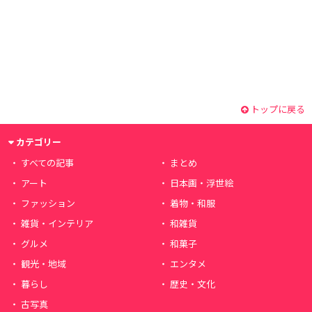
トップに戻る
カテゴリー
すべての記事
まとめ
アート
日本画・浮世絵
ファッション
着物・和服
雑貨・インテリア
和雑貨
グルメ
和菓子
観光・地域
エンタメ
暮らし
歴史・文化
古写真