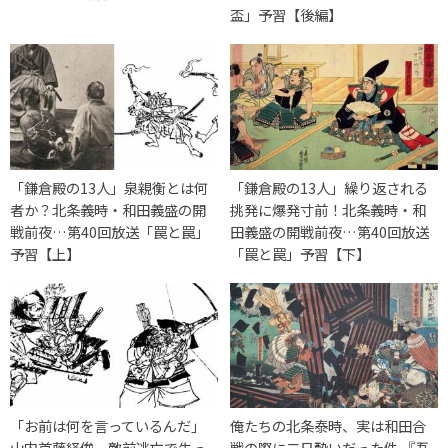
盃」予習【後編】
「鎌倉殿の13人」泉親衡とは何
「鎌倉殿の13人」繰り返される
者か？北条義時・和田義盛の開
挑発に爆発寸前！北条義時・和
戦前夜…第40回放送「罠と罠」
田義盛の開戦前夜…第40回放送
予習【上】
「罠と罠」予習【下】
「お前は何を言っているんだ」
俺たちの北条泰時、実は和田合
山内首藤経俊、敵前逃亡で失っ
戦の際に二日酔いだった件 『吾