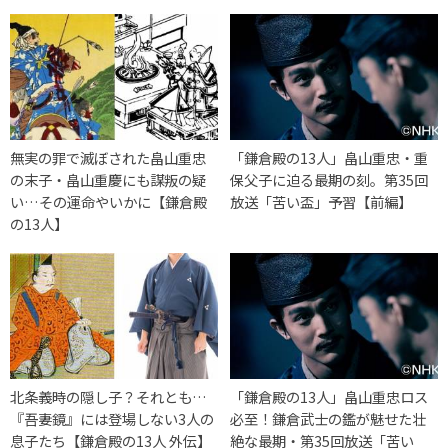
無実の罪で滅ぼされた畠山重忠
「鎌倉殿の13人」畠山重忠・重
の末子・畠山重慶にも謀叛の疑
保父子に迫る最期の刻。第35回
い…その運命やいかに【鎌倉殿
放送「苦い盃」予習【前編】
の13人】
北条義時の隠し子？それとも…
「鎌倉殿の13人」畠山重忠ロス
『吾妻鏡』には登場しない3人の
必至！鎌倉武士の鑑が魅せた壮
息子たち【鎌倉殿の13人 外伝】
絶な最期・第35回放送「苦い