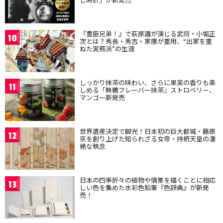
『豊臣兄弟！』で萩原護が演じる武将・小堀正
10
次とは？秀長・秀吉・家康が重用、“出家を重
ねた実務派”の生涯
しっかり抹茶の味わい、さらに果実の香りも楽
11
しめる「無糖フレーバー抹茶」ストロベリー、
マンゴー新発売
世界遺産決定で脚光！日本初の巨大都城・藤原
12
京を創り上げた知られざる女帝・持統天皇の凄
絶な執念
日本の四季折々の植物や情景を描くことに相応
13
しい色を集めた水彩色鉛筆『色辞典』が新発
売！