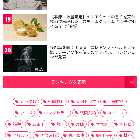
【季節・数量限定】キンモクセイの香りを天然
19
精油で再現した「スチームクリーム キンモクセ
イ&茶」新登場
怪獣革を纏う！ダダ、エレキング…ウルトラ怪
20
獣モチーフの革を使った新アパレルコレクショ
ンが発表
ランキングを表示
江戸時代
戦国時代
大河ドラマ
平安時代
アニメ
ロングセラー
戦国武将
スイーツ
雑学
お菓子
幕末
漫画
時代劇
テレビ
べらぼう
明治時代
徳川家康
織田信長
抹茶