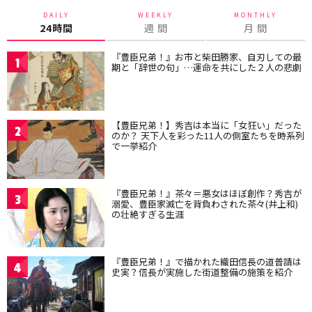
DAILY
WEEKLY
MONTHLY
24時間
週 間
月 間
『豊臣兄弟！』お市と柴田勝家、自刃しての最
1
期と「辞世の句」…運命を共にした２人の悲劇
【豊臣兄弟！】秀吉は本当に「女狂い」だった
2
のか？ 天下人を彩った11人の側室たちを時系列
で一挙紹介
『豊臣兄弟！』茶々＝悪女はほぼ創作？秀吉が
3
溺愛、豊臣家滅亡を背負わされた茶々(井上和)
の壮絶すぎる生涯
『豊臣兄弟！』で描かれた織田信長の道普請は
4
史実？信長が実施した街道整備の施策を紹介