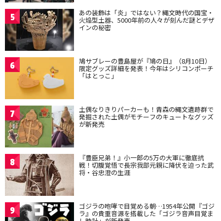
あの装飾は「炎」ではない？縄文時代の国宝・
5
火焔型土器、5000年前の人々が刻んだ謎とデザ
インの秘密
鳩サブレーの豊島屋が『鳩の日』（8月10日）
6
限定グッズ詳細を発表！今年はシリコンポーチ
「はとっこ」
土偶なりきりパーカーも！青森の縄文遺跡群で
7
発掘された土偶がモチーフのキュートなグッズ
が新発売
『豊臣兄弟！』小一郎の5万の大軍に徹底抗
8
戦！切腹覚悟で長宗我部元親に降伏を迫った武
将・谷忠澄の生涯
ゴジラの咆哮で目覚める朝…1954年公開『ゴジ
9
ラ』の貴重音源を搭載した「ゴジラ音声目覚ま
し時計」が新発売