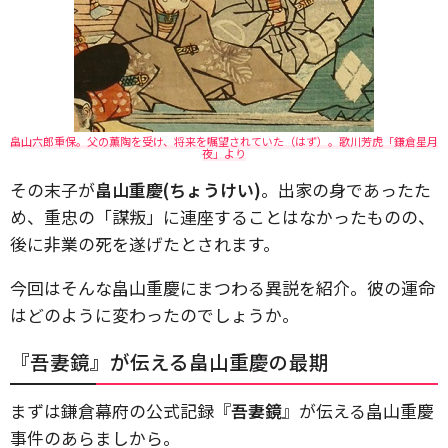
畠山六郎重保。父の薫陶を受け、将来を嘱望されていた（はず）。歌川芳虎「鎌倉星月
夜」より
その末子が
畠山重慶(ちょうけい)
。出家の身であったた
め、重忠の「謀叛」に連座することはなかったものの、
後に非業の死を遂げたとされます。
今回はそんな畠山重慶にまつわる異説を紹介。彼の運命
はどのように変わったのでしょうか。
『吾妻鏡』が伝える畠山重慶の最期
まずは鎌倉幕府の公式記録『
吾妻鏡
』が伝える畠山重慶
事件のあらましから。