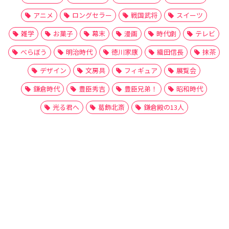
アニメ
ロングセラー
戦国武将
スイーツ
雑学
お菓子
幕末
漫画
時代劇
テレビ
べらぼう
明治時代
徳川家康
織田信長
抹茶
デザイン
文房具
フィギュア
展覧会
鎌倉時代
豊臣秀吉
豊臣兄弟！
昭和時代
光る君へ
葛飾北斎
鎌倉殿の13人