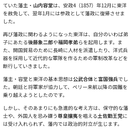
ていた藩主・
山内容堂
は、安政4（1857）年12月に東洋
を赦免して、翌年1月には参政として藩政に復帰させま
した。
再び藩政に関わるようになった東洋は、自分のいわば弟
子にあたる
後藤象二郎
や
福岡孝弟
らを起用します。ま
た、開国貿易のために長崎に人材を派遣したり、洋式兵
器を採用して近代的な軍隊を作るための軍制改革などを
断行していきました。
藩主・容堂と東洋の基本思想は
公武合体
と
富国強兵
でし
た。朝廷と将軍家が協力して、ペリー来航以降の国難を
乗り越えようとしたのです。
しかし、そのあまりにも急進的な考え方は、保守的な藩
士や、外国人を忌み嫌う
尊皇攘夷
を唱える
土佐勤王党
に
は受け入れられず、藩内では政治的対立が生じます。