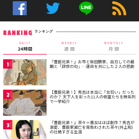
ランキング
RANKING
DAILY
WEEKLY
MONTHLY
24時間
週 間
月 間
『豊臣兄弟！』お市と柴田勝家、自刃しての最
1
期と「辞世の句」…運命を共にした２人の悲劇
【豊臣兄弟！】秀吉は本当に「女狂い」だった
2
のか？ 天下人を彩った11人の側室たちを時系列
で一挙紹介
『豊臣兄弟！』茶々＝悪女はほぼ創作？秀吉が
3
溺愛、豊臣家滅亡を背負わされた茶々(井上和)
の壮絶すぎる生涯