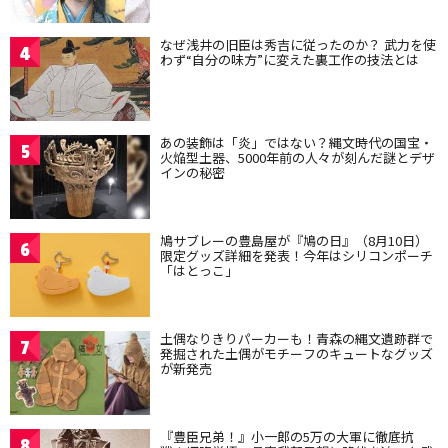
なぜ浅井の旧臣は秀吉に従ったのか？ 武力を使
4
わず“自分の味方”に変えた裏工作の技法とは
あの装飾は「炎」ではない？縄文時代の国宝・
5
火焔型土器、5000年前の人々が刻んだ謎とデザ
インの秘密
鳩サブレーの豊島屋が『鳩の日』（8月10日）
6
限定グッズ詳細を発表！今年はシリコンポーチ
「はとっこ」
土偶なりきりパーカーも！青森の縄文遺跡群で
7
発掘された土偶がモチーフのキュートなグッズ
が新発売
『豊臣兄弟！』小一郎の5万の大軍に徹底抗
8