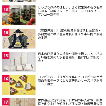
しっかり抹茶の味わい、さらに果実の香りも楽
13
しめる「無糖フレーバー抹茶」ストロベリー、
マンゴー新発売
【豊臣兄弟！】2度の改易から復活した武将・
14
多賀秀種とは？豊臣秀長に仕えた半年間と波乱
の生涯
日本の四季折々の植物や情景を描くことに相応
15
しい色を集めた水彩色鉛筆『色辞典』が新発
売！
コンビニおにぎりが文房具に！コンビニの定番
16
商品をモチーフにした文房具シリーズ『ジムマ
ート』誕生
世界遺産決定で脚光！日本初の巨大都城・藤原
17
京を創り上げた知られざる女帝・持統天皇の凄