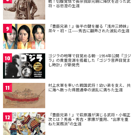
戦！切腹覚悟で長宗我部元親に降伏を迫った武
将・谷忠澄の生涯
『豊臣兄弟！』後半の鍵を握る「浅井三姉妹」
9
茶々・初・江——秀吉に翻弄された波乱の生涯
ゴジラの咆哮で目覚める朝…1954年公開『ゴジ
10
ラ』の貴重音源を搭載した「ゴジラ音声目覚ま
し時計」が新発売
村上水軍を率いた戦国武将！幼い弟を支え、共
11
に海へ散った得居通幸の波乱に満ちた生涯
『豊臣兄弟！』で萩原護が演じる武将・小堀正
12
次とは？秀長・秀吉・家康が重用、“出家を重
ねた実務派”の生涯