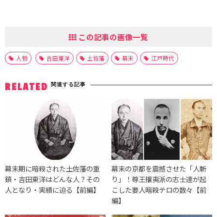
この記事の画像一覧
人物
吉田東洋
土佐藩
幕末
江戸時代
関連する記事
RELATED
幕末期に暗殺された土佐藩の重
幕末の京都を震撼させた「人斬
鎮・吉田東洋はどんな人？その
り」！尊王攘夷派の志士達が起
人となり・実績に迫る【前編】
こした要人暗殺テロの数々【前
編】