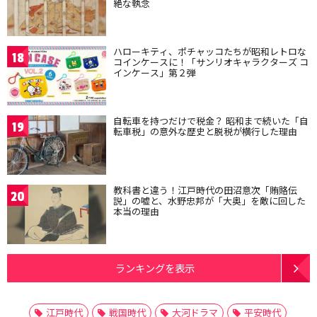
絶な執念
ハローキティ、ポチャッコたちが昭和レトロな
18
コインケースに！「サンリオキャラクターズ コ
インケース」第２弾
自転車を持つだけで税金？ 昭和まで続いた「自
19
転車税」の意外な歴史と脱税が横行した理由
教科書と違う！江戸時代の田沼意次「賄賂伝
20
説」の嘘と、水野忠邦が「大奥」を敵に回した
本当の理由
ランキングを表示
江戸時代
戦国時代
大河ドラマ
平安時代