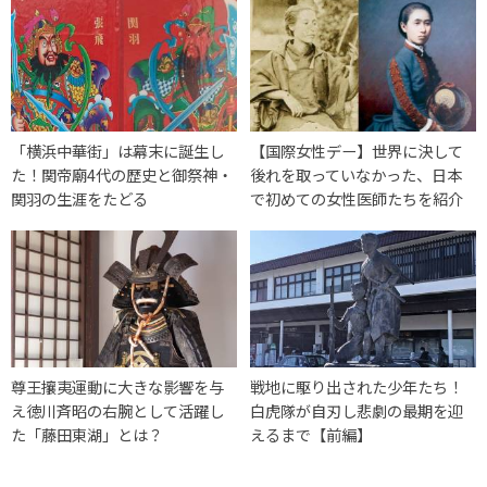
「横浜中華街」は幕末に誕生し
【国際女性デー】世界に決して
た！関帝廟4代の歴史と御祭神・
後れを取っていなかった、日本
関羽の生涯をたどる
で初めての女性医師たちを紹介
尊王攘夷運動に大きな影響を与
戦地に駆り出された少年たち！
え徳川斉昭の右腕として活躍し
白虎隊が自刃し悲劇の最期を迎
た「藤田東湖」とは？
えるまで【前編】