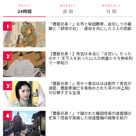
DAILY
WEEKLY
MONTHLY
24時間
週 間
月 間
『豊臣兄弟！』お市と柴田勝家、自刃しての最
1
期と「辞世の句」…運命を共にした２人の悲劇
【豊臣兄弟！】秀吉は本当に「女狂い」だった
2
のか？ 天下人を彩った11人の側室たちを時系列
で一挙紹介
『豊臣兄弟！』茶々＝悪女はほぼ創作？秀吉が
3
溺愛、豊臣家滅亡を背負わされた茶々(井上和)
の壮絶すぎる生涯
『豊臣兄弟！』で描かれた織田信長の道普請は
4
史実？信長が実施した街道整備の施策を紹介