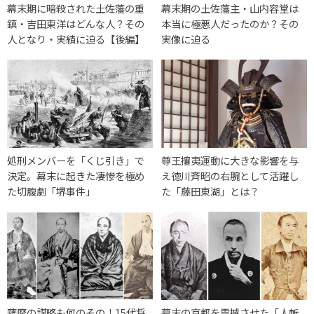
幕末期に暗殺された土佐藩の重
幕末期の土佐藩主・山内容堂は
鎮・吉田東洋はどんな人？その
本当に極悪人だったのか？その
人となり・実績に迫る【後編】
実像に迫る
処刑メンバーを「くじ引き」で
尊王攘夷運動に大きな影響を与
決定。幕末に起きた凄惨を極め
え徳川斉昭の右腕として活躍し
た切腹劇「堺事件」
た「藤田東湖」とは？
薩摩の謀略も何のその！15代将
幕末の京都を震撼させた「人斬