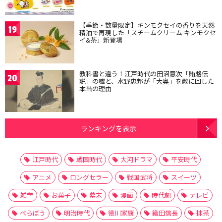
【季節・数量限定】キンモクセイの香りを天然
19
精油で再現した「スチームクリーム キンモクセ
イ&茶」新登場
教科書と違う！江戸時代の田沼意次「賄賂伝
20
説」の嘘と、水野忠邦が「大奥」を敵に回した
本当の理由
ランキングを表示
江戸時代
戦国時代
大河ドラマ
平安時代
アニメ
ロングセラー
戦国武将
スイーツ
雑学
お菓子
幕末
漫画
時代劇
テレビ
べらぼう
明治時代
徳川家康
織田信長
抹茶