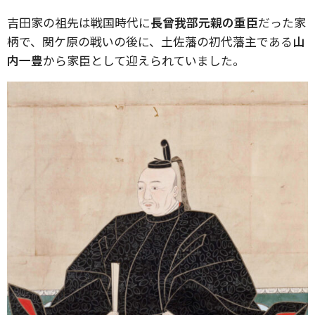
吉田家の祖先は戦国時代に
長曾我部元親の重臣
だった家
柄で、関ケ原の戦いの後に、土佐藩の初代藩主である
山
内一豊
から家臣として迎えられていました。