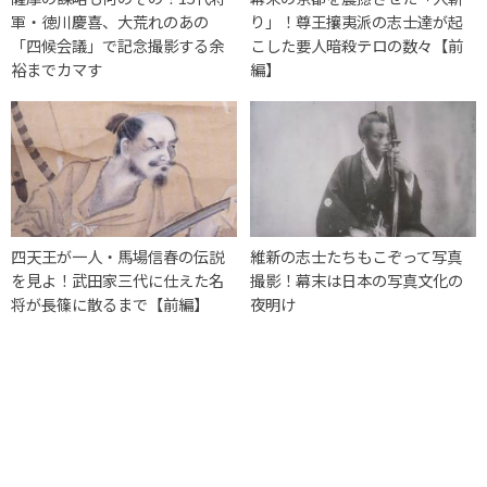
軍・徳川慶喜、大荒れのあの
り」！尊王攘夷派の志士達が起
「四候会議」で記念撮影する余
こした要人暗殺テロの数々【前
裕までカマす
編】
四天王が一人・馬場信春の伝説
維新の志士たちもこぞって写真
を見よ！武田家三代に仕えた名
撮影！幕末は日本の写真文化の
将が長篠に散るまで【前編】
夜明け