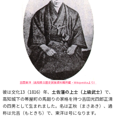
吉田東洋（高知県立歴史民族資料館所蔵・Wikipeidiaより）
彼は文化13（1816）年、
土佐藩の上士（上級武士）
で、
高知城下の帯屋町の馬廻りの家格を持つ吉田光四郎正清
の四男として生まれました。名は正秋（まさあき）、通
称は元吉（もときち）で、東洋は号になります。