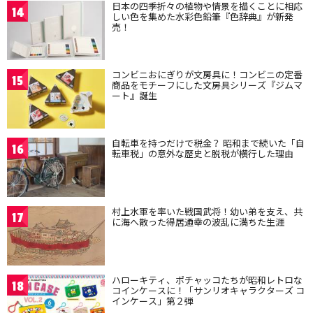
日本の四季折々の植物や情景を描くことに相応
14
しい色を集めた水彩色鉛筆『色辞典』が新発
売！
コンビニおにぎりが文房具に！コンビニの定番
15
商品をモチーフにした文房具シリーズ『ジムマ
ート』誕生
自転車を持つだけで税金？ 昭和まで続いた「自
16
転車税」の意外な歴史と脱税が横行した理由
村上水軍を率いた戦国武将！幼い弟を支え、共
17
に海へ散った得居通幸の波乱に満ちた生涯
ハローキティ、ポチャッコたちが昭和レトロな
18
コインケースに！「サンリオキャラクターズ コ
インケース」第２弾