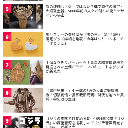
あの装飾は「炎」ではない？縄文時代の国宝・
5
火焔型土器、5000年前の人々が刻んだ謎とデザ
インの秘密
鳩サブレーの豊島屋が『鳩の日』（8月10日）
6
限定グッズ詳細を発表！今年はシリコンポーチ
「はとっこ」
土偶なりきりパーカーも！青森の縄文遺跡群で
7
発掘された土偶がモチーフのキュートなグッズ
が新発売
『豊臣兄弟！』小一郎の5万の大軍に徹底抗
8
戦！切腹覚悟で長宗我部元親に降伏を迫った武
将・谷忠澄の生涯
ゴジラの咆哮で目覚める朝…1954年公開『ゴジ
9
ラ』の貴重音源を搭載した「ゴジラ音声目覚ま
し時計」が新発売