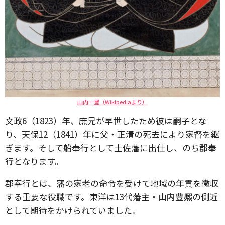
山内一豊（Wikipediaより）
文政6（1823）年、庶兄が早世したため彼は嗣子とな
り、天保12（1841）年に父・正清の死去により家督を継
ぎます。そして船奉行として土佐藩に出仕し、のち
郡奉
行
となります。
郡奉行とは、藩の家老の命令を受けて地域の年貢を徴収
する重要な役職です。東洋は13代藩主・
山内豊熈
の側近
として期待をかけられていました。