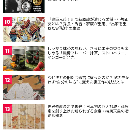
『豊臣兄弟！』で萩原護が演じる武将・小堀正
10
次とは？秀長・秀吉・家康が重用、“出家を重
ねた実務派”の生涯
しっかり抹茶の味わい、さらに果実の香りも楽
11
しめる「無糖フレーバー抹茶」ストロベリー、
マンゴー新発売
なぜ浅井の旧臣は秀吉に従ったのか？ 武力を使
12
わず“自分の味方”に変えた裏工作の技法とは
世界遺産決定で脚光！日本初の巨大都城・藤原
13
京を創り上げた知られざる女帝・持統天皇の凄
絶な執念