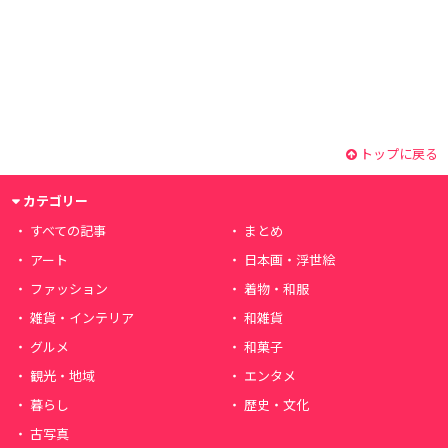
トップに戻る
カテゴリー
すべての記事
まとめ
アート
日本画・浮世絵
ファッション
着物・和服
雑貨・インテリア
和雑貨
グルメ
和菓子
観光・地域
エンタメ
暮らし
歴史・文化
古写真