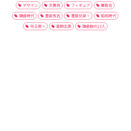
デザイン
文房具
フィギュア
展覧会
鎌倉時代
豊臣秀吉
豊臣兄弟！
昭和時代
光る君へ
葛飾北斎
鎌倉殿の13人