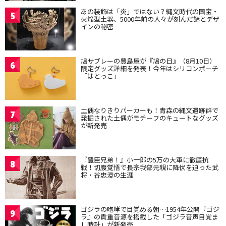
あの装飾は「炎」ではない？縄文時代の国宝・
5
火焔型土器、5000年前の人々が刻んだ謎とデザ
インの秘密
鳩サブレーの豊島屋が『鳩の日』（8月10日）
6
限定グッズ詳細を発表！今年はシリコンポーチ
「はとっこ」
土偶なりきりパーカーも！青森の縄文遺跡群で
7
発掘された土偶がモチーフのキュートなグッズ
が新発売
『豊臣兄弟！』小一郎の5万の大軍に徹底抗
8
戦！切腹覚悟で長宗我部元親に降伏を迫った武
将・谷忠澄の生涯
ゴジラの咆哮で目覚める朝…1954年公開『ゴジ
9
ラ』の貴重音源を搭載した「ゴジラ音声目覚ま
し時計」が新発売