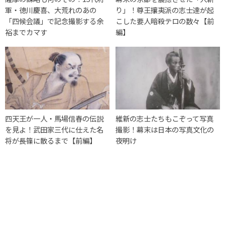
軍・徳川慶喜、大荒れのあの
り」！尊王攘夷派の志士達が起
「四候会議」で記念撮影する余
こした要人暗殺テロの数々【前
裕までカマす
編】
四天王が一人・馬場信春の伝説
維新の志士たちもこぞって写真
を見よ！武田家三代に仕えた名
撮影！幕末は日本の写真文化の
将が長篠に散るまで【前編】
夜明け