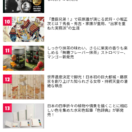
『豊臣兄弟！』で萩原護が演じる武将・小堀正
10
次とは？秀長・秀吉・家康が重用、“出家を重
ねた実務派”の生涯
しっかり抹茶の味わい、さらに果実の香りも楽
11
しめる「無糖フレーバー抹茶」ストロベリー、
マンゴー新発売
世界遺産決定で脚光！日本初の巨大都城・藤原
12
京を創り上げた知られざる女帝・持統天皇の凄
絶な執念
日本の四季折々の植物や情景を描くことに相応
13
しい色を集めた水彩色鉛筆『色辞典』が新発
売！