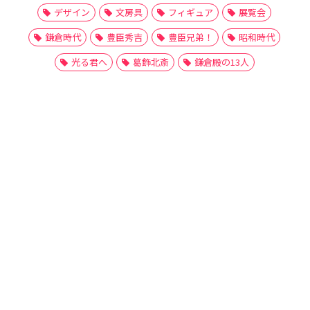
デザイン
文房具
フィギュア
展覧会
鎌倉時代
豊臣秀吉
豊臣兄弟！
昭和時代
光る君へ
葛飾北斎
鎌倉殿の13人