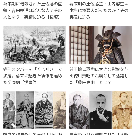
幕末期に暗殺された土佐藩の重
幕末期の土佐藩主・山内容堂は
鎮・吉田東洋はどんな人？その
本当に極悪人だったのか？その
人となり・実績に迫る【後編】
実像に迫る
処刑メンバーを「くじ引き」で
尊王攘夷運動に大きな影響を与
決定。幕末に起きた凄惨を極め
え徳川斉昭の右腕として活躍し
た切腹劇「堺事件」
た「藤田東湖」とは？
薩摩の謀略も何のその！15代将
幕末の京都を震撼させた「人斬