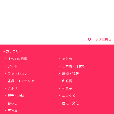
トップに戻る
カテゴリー
すべての記事
まとめ
アート
日本画・浮世絵
ファッション
着物・和服
雑貨・インテリア
和雑貨
グルメ
和菓子
観光・地域
エンタメ
暮らし
歴史・文化
古写真