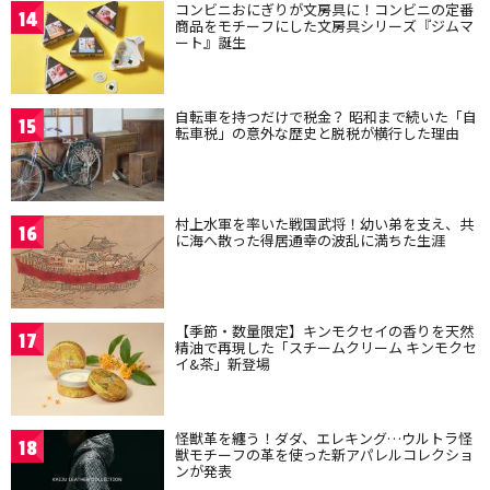
コンビニおにぎりが文房具に！コンビニの定番
14
商品をモチーフにした文房具シリーズ『ジムマ
ート』誕生
自転車を持つだけで税金？ 昭和まで続いた「自
15
転車税」の意外な歴史と脱税が横行した理由
村上水軍を率いた戦国武将！幼い弟を支え、共
16
に海へ散った得居通幸の波乱に満ちた生涯
【季節・数量限定】キンモクセイの香りを天然
17
精油で再現した「スチームクリーム キンモクセ
イ&茶」新登場
怪獣革を纏う！ダダ、エレキング…ウルトラ怪
18
獣モチーフの革を使った新アパレルコレクショ
ンが発表