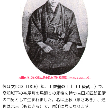
吉田東洋（高知県立歴史民族資料館所蔵・Wikipeidiaより）
彼は文化13（1816）年、
土佐藩の上士（上級武士）
で、
高知城下の帯屋町の馬廻りの家格を持つ吉田光四郎正清
の四男として生まれました。名は正秋（まさあき）、通
称は元吉（もときち）で、東洋は号になります。