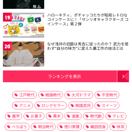
ハローキティ、ポチャッコたちが昭和レトロな
19
コインケースに！「サンリオキャラクターズ コ
インケース」第２弾
なぜ浅井の旧臣は秀吉に従ったのか？ 武力を使
20
わず“自分の味方”に変えた裏工作の技法とは
ランキングを表示
江戸時代
戦国時代
大河ドラマ
平安時代
アニメ
ロングセラー
戦国武将
スイーツ
雑学
お菓子
幕末
漫画
時代劇
テレビ
べらぼう
明治時代
徳川家康
織田信長
抹茶