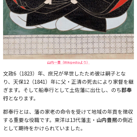
山内一豊（Wikipediaより）
文政6（1823）年、庶兄が早世したため彼は嗣子とな
り、天保12（1841）年に父・正清の死去により家督を継
ぎます。そして船奉行として土佐藩に出仕し、のち
郡奉
行
となります。
郡奉行とは、藩の家老の命令を受けて地域の年貢を徴収
する重要な役職です。東洋は13代藩主・
山内豊熈
の側近
として期待をかけられていました。