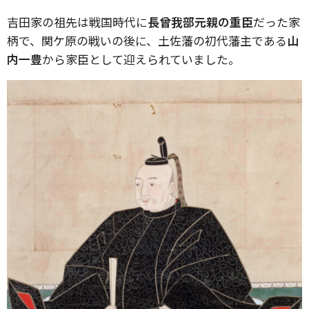
吉田家の祖先は戦国時代に
長曾我部元親の重臣
だった家
柄で、関ケ原の戦いの後に、土佐藩の初代藩主である
山
内一豊
から家臣として迎えられていました。