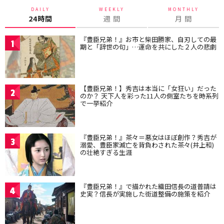
DAILY
WEEKLY
MONTHLY
24時間
週 間
月 間
『豊臣兄弟！』お市と柴田勝家、自刃しての最
1
期と「辞世の句」…運命を共にした２人の悲劇
【豊臣兄弟！】秀吉は本当に「女狂い」だった
2
のか？ 天下人を彩った11人の側室たちを時系列
で一挙紹介
『豊臣兄弟！』茶々＝悪女はほぼ創作？秀吉が
3
溺愛、豊臣家滅亡を背負わされた茶々(井上和)
の壮絶すぎる生涯
『豊臣兄弟！』で描かれた織田信長の道普請は
4
史実？信長が実施した街道整備の施策を紹介