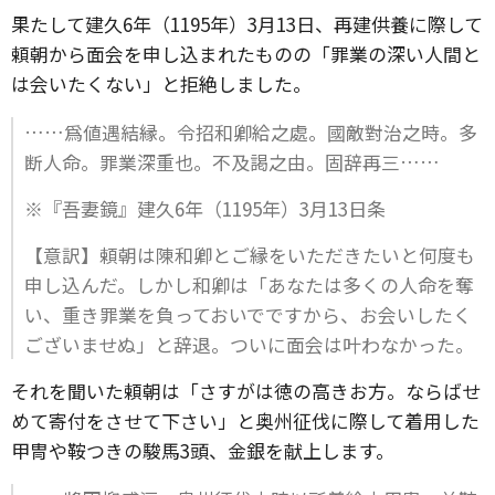
果たして建久6年（1195年）3月13日、再建供養に際して
頼朝から面会を申し込まれたものの「罪業の深い人間と
は会いたくない」と拒絶しました。
……爲値遇結縁。令招和卿給之處。國敵對治之時。多
断人命。罪業深重也。不及謁之由。固辞再三……
※『吾妻鏡』建久6年（1195年）3月13日条
【意訳】頼朝は陳和卿とご縁をいただきたいと何度も
申し込んだ。しかし和卿は「あなたは多くの人命を奪
い、重き罪業を負っておいでですから、お会いしたく
ございませぬ」と辞退。ついに面会は叶わなかった。
それを聞いた頼朝は「さすがは徳の高きお方。ならばせ
めて寄付をさせて下さい」と奥州征伐に際して着用した
甲冑や鞍つきの駿馬3頭、金銀を献上します。