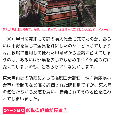
頼朝が奥州征伐で着ていた鎧。もし遺っていたら貴重な宝物となったはず（イメージ）
（※）甲冑を売却して釘の購入代金に充てたのか、ある
いは甲冑を潰して金具を釘にしたのか、どっちでしょう
ね。戦場で着用して穢れた甲冑だから金銭に替えてしま
うのも、あるいは罪業を少しでも清めるべく仏殿の釘に
変えてしまうのも、どちらもアリな気がします。
東大寺再建の功績によって播磨国大部荘（現：兵庫県小
野市）を賜るなど高く評価された陳和卿ですが、東大寺
の僧侶たちから反感を買い、告発されてその地位を追わ
れてしまいました。
前世の師弟が再会？
2ページ目