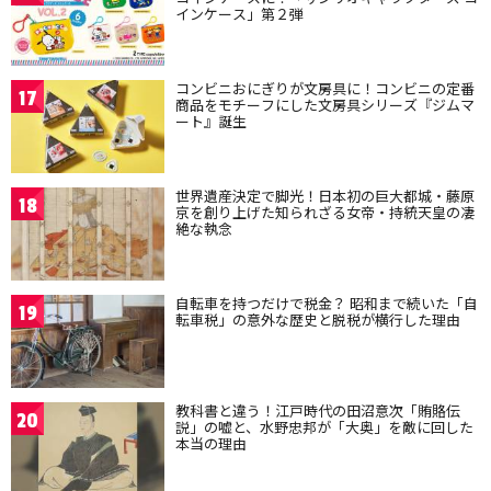
インケース」第２弾
コンビニおにぎりが文房具に！コンビニの定番
17
商品をモチーフにした文房具シリーズ『ジムマ
ート』誕生
世界遺産決定で脚光！日本初の巨大都城・藤原
18
京を創り上げた知られざる女帝・持統天皇の凄
絶な執念
自転車を持つだけで税金？ 昭和まで続いた「自
19
転車税」の意外な歴史と脱税が横行した理由
教科書と違う！江戸時代の田沼意次「賄賂伝
20
説」の嘘と、水野忠邦が「大奥」を敵に回した
本当の理由