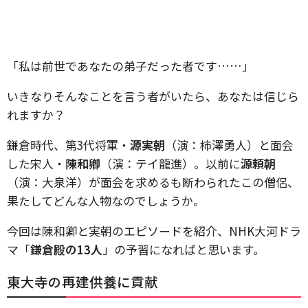
「私は前世であなたの弟子だった者です……」
いきなりそんなことを言う者がいたら、あなたは信じら
れますか？
鎌倉時代、第3代将軍・
源実朝
（演：柿澤勇人）と面会
した宋人・
陳和卿
（演：テイ龍進）。以前に
源頼朝
（演：大泉洋）が面会を求めるも断わられたこの僧侶、
果たしてどんな人物なのでしょうか。
今回は陳和卿と実朝のエピソードを紹介、NHK大河ドラ
マ「
鎌倉殿の13人
」の予習になればと思います。
東大寺の再建供養に貢献