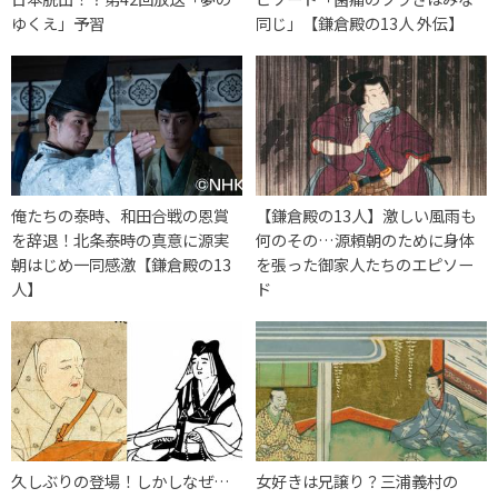
ゆくえ」予習
同じ」【鎌倉殿の13人 外伝】
俺たちの泰時、和田合戦の恩賞
【鎌倉殿の13人】激しい風雨も
を辞退！北条泰時の真意に源実
何のその…源頼朝のために身体
朝はじめ一同感激【鎌倉殿の13
を張った御家人たちのエピソー
人】
ド
久しぶりの登場！しかしなぜ…
女好きは兄譲り？三浦義村の