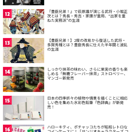
『豊臣兄弟！』で萩原護が演じる武将・小堀正
12
次とは？秀長・秀吉・家康が重用、“出家を重
ねた実務派”の生涯
【豊臣兄弟！】2度の改易から復活した武将・
13
多賀秀種とは？豊臣秀長に仕えた半年間と波乱
の生涯
しっかり抹茶の味わい、さらに果実の香りも楽
14
しめる「無糖フレーバー抹茶」ストロベリー、
マンゴー新発売
日本の四季折々の植物や情景を描くことに相応
15
しい色を集めた水彩色鉛筆『色辞典』が新発
売！
ハローキティ、ポチャッコたちが昭和レトロな
16
コインケースに！「サンリオキャラクターズ コ