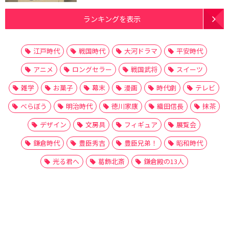
ランキングを表示
江戸時代
戦国時代
大河ドラマ
平安時代
アニメ
ロングセラー
戦国武将
スイーツ
雑学
お菓子
幕末
漫画
時代劇
テレビ
べらぼう
明治時代
徳川家康
織田信長
抹茶
デザイン
文房具
フィギュア
展覧会
鎌倉時代
豊臣秀吉
豊臣兄弟！
昭和時代
光る君へ
葛飾北斎
鎌倉殿の13人