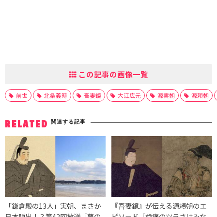
この記事の画像一覧
前世
北条義時
吾妻鏡
大江広元
源実朝
源頼朝
関連する記事
RELATED
「鎌倉殿の13人」実朝、まさか
『吾妻鏡』が伝える源頼朝のエ
日本脱出！？第42回放送「夢の
ピソード「歯痛のツラさはみな