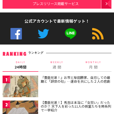
プレスリリース掲載サービス
公式アカウントで最新情報ゲット！
ランキング
RANKING
DAILY
WEEKLY
MONTHLY
24時間
週 間
月 間
『豊臣兄弟！』お市と柴田勝家、自刃しての最
1
期と「辞世の句」…運命を共にした２人の悲劇
【豊臣兄弟！】秀吉は本当に「女狂い」だった
2
のか？ 天下人を彩った11人の側室たちを時系列
で一挙紹介