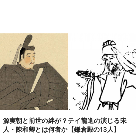
源実朝と前世の絆が？テイ龍進の演じる宋
人・陳和卿とは何者か【鎌倉殿の13人】