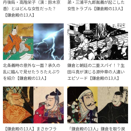
丹後局・高階栄子（演：鈴木京
弟・三浦平九郎胤義が起こした
香）とはどんな女性だった？
女性トラブル【鎌倉殿の13人】
【鎌倉殿の13人】
北条義時の意外な一面？承久の
鎌倉と朝廷の二重スパイ！？生
乱に臨んで見せたうろたえぶり
田斗真が演じる源仲章の人違い
を紹介【鎌倉殿の13人】
エピソード【鎌倉殿の13人】
【鎌倉殿の13人】まさかフラ
「鎌倉殿の13人」鎌倉を取り戻