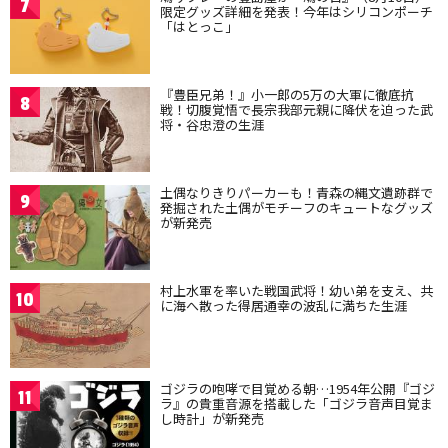
7
限定グッズ詳細を発表！今年はシリコンポーチ
「はとっこ」
『豊臣兄弟！』小一郎の5万の大軍に徹底抗
8
戦！切腹覚悟で長宗我部元親に降伏を迫った武
将・谷忠澄の生涯
土偶なりきりパーカーも！青森の縄文遺跡群で
9
発掘された土偶がモチーフのキュートなグッズ
が新発売
村上水軍を率いた戦国武将！幼い弟を支え、共
10
に海へ散った得居通幸の波乱に満ちた生涯
ゴジラの咆哮で目覚める朝…1954年公開『ゴジ
11
ラ』の貴重音源を搭載した「ゴジラ音声目覚ま
し時計」が新発売