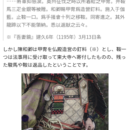
……將軍抑感涙。奥州征伐之時以所着給之甲冑。并鞍
馬三疋金銀等被贈。和卿賜甲冑爲造營釘料。施入于伽
藍。止鞍一口。爲手掻會十列之移鞍。同寄進之。其外
龍蹄以下不能領納。悉以返献之云々。
※『吾妻鏡』建久6年（1195年）3月13日条
しかし陳和卿は甲冑を仏殿造営の釘料（※）とし、鞍一
つは法事用に受け取って東大寺へ寄付したものの、残っ
た駿馬や鞍は返品したということです。