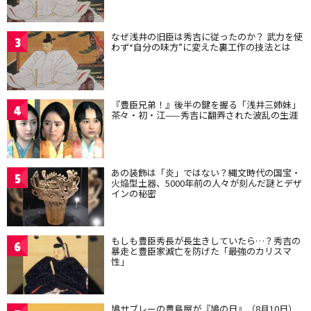
なぜ浅井の旧臣は秀吉に従ったのか？ 武力を使
3
わず“自分の味方”に変えた裏工作の技法とは
『豊臣兄弟！』後半の鍵を握る「浅井三姉妹」
4
茶々・初・江——秀吉に翻弄された波乱の生涯
あの装飾は「炎」ではない？縄文時代の国宝・
5
火焔型土器、5000年前の人々が刻んだ謎とデザ
インの秘密
もしも豊臣秀長が長生きしていたら…？秀吉の
6
暴走と豊臣家滅亡を防げた「最強のカリスマ
性」
鳩サブレーの豊島屋が『鳩の日』（8月10日）