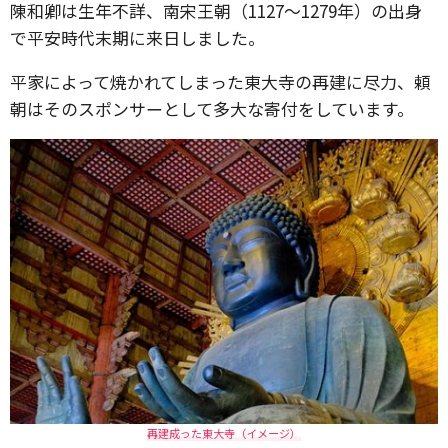
陳和卿は生年不詳、南宋王朝（1127～1279年）の出身
で平安時代末期に来日しました。
平家によって焼かれてしまった東大寺の再建に尽力、頼
朝はそのスポンサーとして多大な寄付をしています。
再建成った東大寺（イメージ）