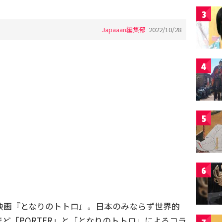
3
Japaaan編集部
2022/10/28
4
5
6
リ映画『となりのトトロ』。日本のみならず世界的
ど「PORTER」と「となりのトトロ」によるコラ