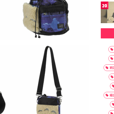
20
戦
織