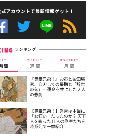
公式アカウントで最新情報ゲット！
ランキング
KING
ILY
WEEKLY
MONTHLY
4時間
週 間
月 間
『豊臣兄弟！』お市と柴田勝
家、自刃しての最期と「辞世
の句」…運命を共にした２人
の悲劇
【豊臣兄弟！】秀吉は本当に
「女狂い」だったのか？ 天下
人を彩った11人の側室たちを
時系列で一挙紹介