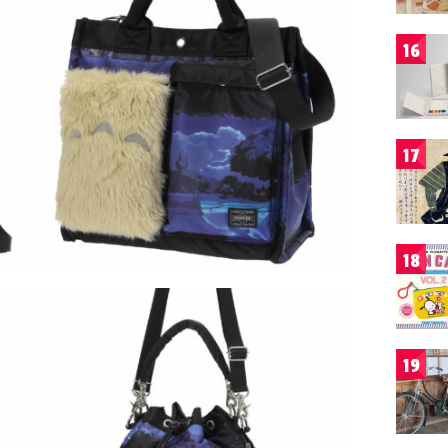
16
17
18
19