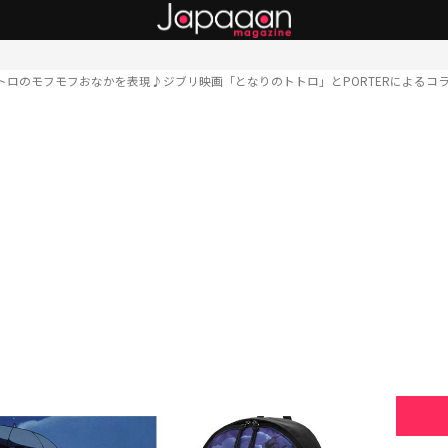
トロのモフモフおなかを表現♪ジブリ映画「となりのトトロ」とPORTERによるコ