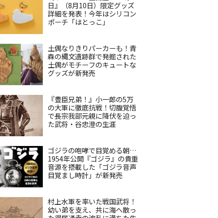
日』（8月10日）限定グッズ
詳細を発表！今年はシリコン
ポーチ「はとっこ」
土偶なりきりパーカーも！青
森の縄文遺跡群で発掘された
土偶がモチーフのキュートな
グッズが新発売
『豊臣兄弟！』小一郎の5万
の大軍に徹底抗戦！切腹覚悟
で長宗我部元親に降伏を迫っ
た武将・谷忠澄の生涯
ゴジラの咆哮で目覚める朝…
1954年公開『ゴジラ』の貴重
音源を搭載した「ゴジラ音声
目覚まし時計」が新発売
村上水軍を率いた戦国武将！
幼い弟を支え、共に海へ散っ
た得居通幸の波乱に満ちた生