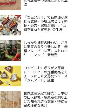
涯
『豊臣兄弟！』で萩原護が演
じる武将・小堀正次とは？秀
長・秀吉・家康が重用、“出
家を重ねた実務派”の生涯
しっかり抹茶の味わい、さら
に果実の香りも楽しめる「無
糖フレーバー抹茶」ストロベ
リー、マンゴー新発売
コンビニおにぎりが文房具
に！コンビニの定番商品をモ
チーフにした文房具シリーズ
『ジムマート』誕生
世界遺産決定で脚光！日本初
の巨大都城・藤原京を創り上
げた知られざる女帝・持統天
皇の凄絶な執念