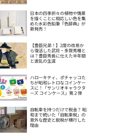
日本の四季折々の植物や情景
を描くことに相応しい色を集
めた水彩色鉛筆『色辞典』が
新発売！
【豊臣兄弟！】2度の改易か
ら復活した武将・多賀秀種と
は？豊臣秀長に仕えた半年間
と波乱の生涯
ハローキティ、ポチャッコた
ちが昭和レトロなコインケー
スに！「サンリオキャラクタ
ーズ コインケース」第２弾
自転車を持つだけで税金？ 昭
和まで続いた「自転車税」の
意外な歴史と脱税が横行した
理由