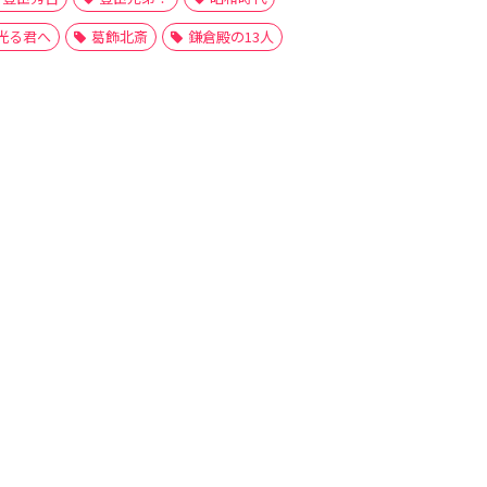
光る君へ
葛飾北斎
鎌倉殿の13人