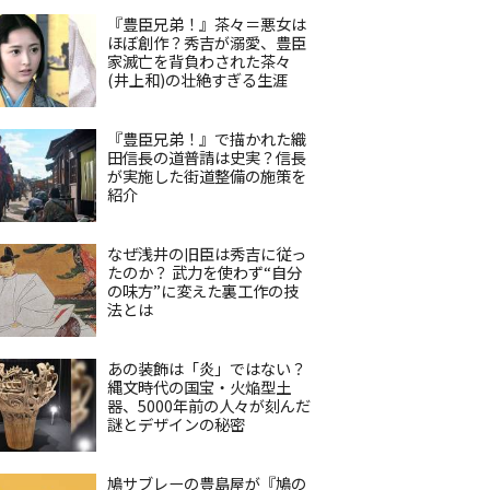
『豊臣兄弟！』茶々＝悪女は
ほぼ創作？秀吉が溺愛、豊臣
家滅亡を背負わされた茶々
(井上和)の壮絶すぎる生涯
『豊臣兄弟！』で描かれた織
田信長の道普請は史実？信長
が実施した街道整備の施策を
紹介
なぜ浅井の旧臣は秀吉に従っ
たのか？ 武力を使わず“自分
の味方”に変えた裏工作の技
法とは
あの装飾は「炎」ではない？
縄文時代の国宝・火焔型土
器、5000年前の人々が刻んだ
謎とデザインの秘密
鳩サブレーの豊島屋が『鳩の