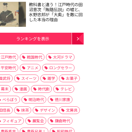
教科書と違う！江戸時代の田
沼意次「賄賂伝説」の嘘と、
水野忠邦が「大奥」を敵に回
した本当の理由
ランキングを表示
江戸時代
戦国時代
大河ドラマ
平安時代
アニメ
ロングセラー
国武将
スイーツ
雑学
お菓子
幕末
漫画
時代劇
テレビ
べらぼう
明治時代
徳川家康
田信長
抹茶
デザイン
文房具
フィギュア
展覧会
鎌倉時代
豊臣秀吉
豊臣兄弟！
昭和時代