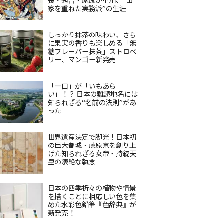
家を重ねた実務派”の生涯
しっかり抹茶の味わい、さら
に果実の香りも楽しめる「無
糖フレーバー抹茶」ストロベ
リー、マンゴー新発売
「一口」が「いもあら
い」！？ 日本の難読地名には
知られざる“名前の法則”があ
った
世界遺産決定で脚光！日本初
の巨大都城・藤原京を創り上
げた知られざる女帝・持統天
皇の凄絶な執念
日本の四季折々の植物や情景
を描くことに相応しい色を集
めた水彩色鉛筆『色辞典』が
新発売！