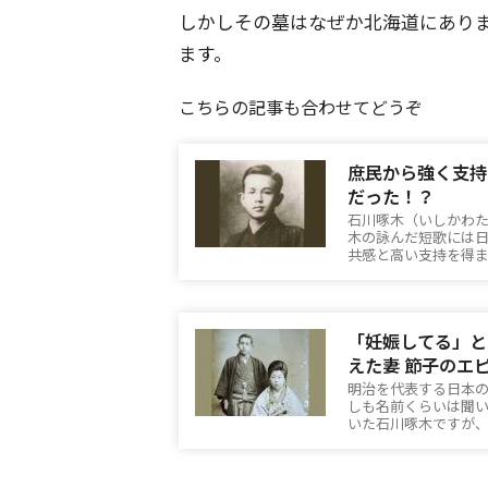
しかしその墓はなぜか北海道にあり
ます。
こちらの記事も合わせてどうぞ
庶民から強く支持
だった！？
石川啄木（いしかわ
木の詠んだ短歌には
共感と高い支持を得
「妊娠してる」と
えた妻 節子のエ
明治を代表する日本
しも名前くらいは聞
いた石川啄木ですが