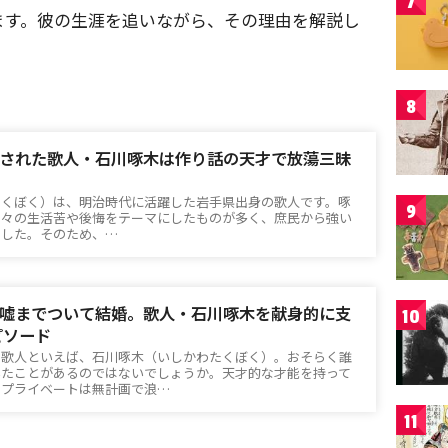
7
ます。彼の生涯を追いながら、その理由を解説し
8
された歌人・石川啄木は作り話の天才で放蕩三昧
たくぼく）は、明治時代に活躍した岩手県出身の歌人です。啄
9
日々の生活苦や後悔をテーマにしたものが多く、庶民から強い
ました。そのため、…
嘘までついて結婚。歌人・石川啄木を献身的に支
10
ピソード
の歌人といえば、石川啄木（いしかわたくぼく）。おそらく誰
いたことがあるのではないでしょうか。天才的な才能を持って
、プライベートは無計画で浪…
11