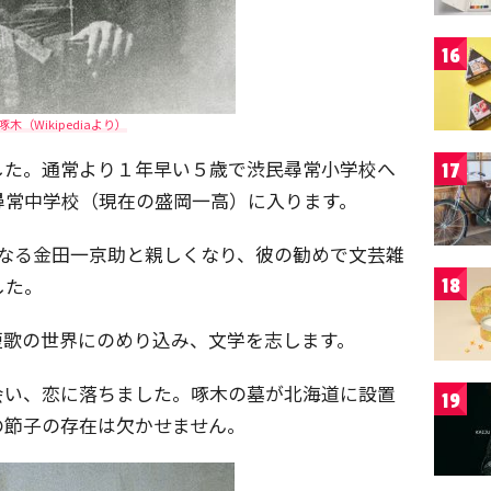
16
啄木（Wikipediaより）
した。通常より１年早い５歳で渋民尋常小学校へ
17
尋常中学校（現在の盛岡一高）に入ります。
となる金田一京助と親しくなり、彼の勧めで文芸雑
した。
18
短歌の世界にのめり込み、文学を志します。
会い、恋に落ちました。啄木の墓が北海道に設置
19
の節子の存在は欠かせません。