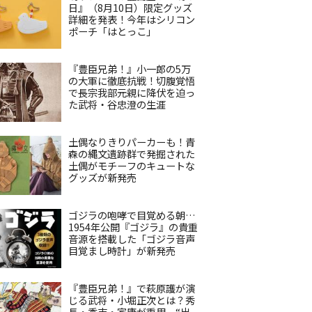
日』（8月10日）限定グッズ
詳細を発表！今年はシリコン
ポーチ「はとっこ」
『豊臣兄弟！』小一郎の5万
の大軍に徹底抗戦！切腹覚悟
で長宗我部元親に降伏を迫っ
た武将・谷忠澄の生涯
土偶なりきりパーカーも！青
森の縄文遺跡群で発掘された
土偶がモチーフのキュートな
グッズが新発売
ゴジラの咆哮で目覚める朝…
1954年公開『ゴジラ』の貴重
音源を搭載した「ゴジラ音声
目覚まし時計」が新発売
『豊臣兄弟！』で萩原護が演
じる武将・小堀正次とは？秀
長・秀吉・家康が重用、“出