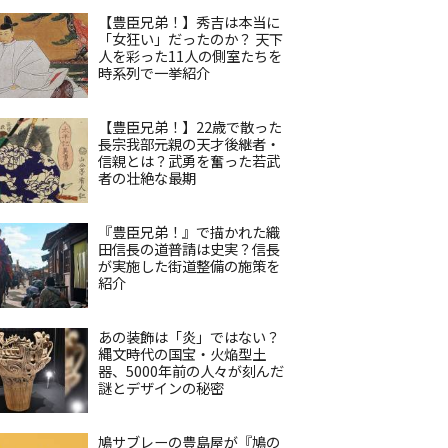
【豊臣兄弟！】秀吉は本当に
「女狂い」だったのか？ 天下
人を彩った11人の側室たちを
時系列で一挙紹介
【豊臣兄弟！】22歳で散った
長宗我部元親の天才後継者・
信親とは？武勇を奮った若武
者の壮絶な最期
『豊臣兄弟！』で描かれた織
田信長の道普請は史実？信長
が実施した街道整備の施策を
紹介
あの装飾は「炎」ではない？
縄文時代の国宝・火焔型土
器、5000年前の人々が刻んだ
謎とデザインの秘密
鳩サブレーの豊島屋が『鳩の