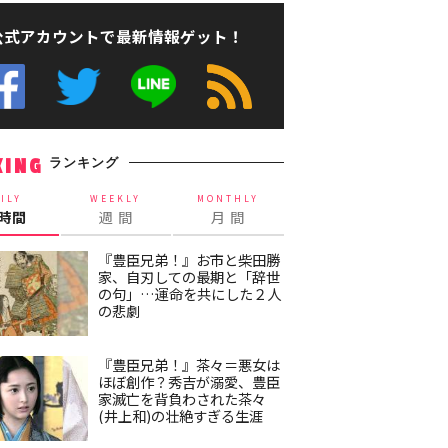
公式アカウントで最新情報ゲット！
ランキング
KING
ILY
WEEKLY
MONTHLY
4時間
週 間
月 間
『豊臣兄弟！』お市と柴田勝
家、自刃しての最期と「辞世
の句」…運命を共にした２人
の悲劇
『豊臣兄弟！』茶々＝悪女は
ほぼ創作？秀吉が溺愛、豊臣
家滅亡を背負わされた茶々
(井上和)の壮絶すぎる生涯