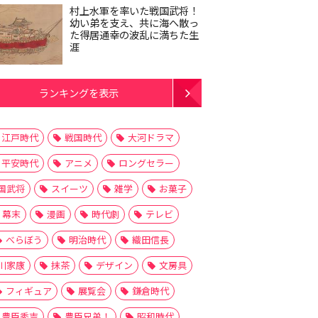
村上水軍を率いた戦国武将！
幼い弟を支え、共に海へ散っ
た得居通幸の波乱に満ちた生
涯
ランキングを表示
江戸時代
戦国時代
大河ドラマ
平安時代
アニメ
ロングセラー
国武将
スイーツ
雑学
お菓子
幕末
漫画
時代劇
テレビ
べらぼう
明治時代
織田信長
川家康
抹茶
デザイン
文房具
フィギュア
展覧会
鎌倉時代
豊臣秀吉
豊臣兄弟！
昭和時代