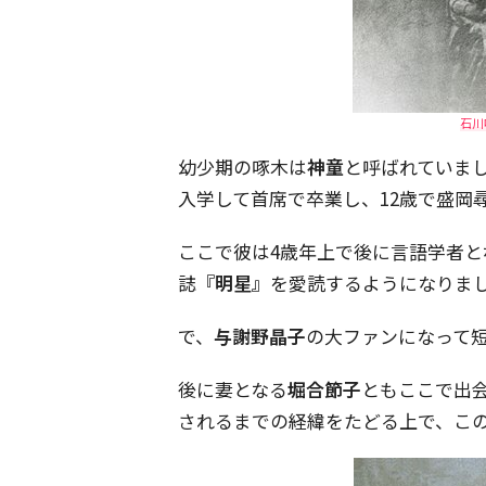
石川
幼少期の啄木は
神童
と呼ばれていま
入学して首席で卒業し、12歳で盛岡
ここで彼は4歳年上で後に言語学者
誌
『明星』
を愛読するようになりま
で、
与謝野晶子
の大ファンになって
後に妻となる
堀合節子
ともここで出
されるまでの経緯をたどる上で、こ