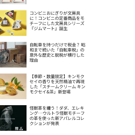
コンビニおにぎりが文房具
に！コンビニの定番商品をモ
チーフにした文房具シリーズ
『ジムマート』誕生
自転車を持つだけで税金？ 昭
和まで続いた「自転車税」の
意外な歴史と脱税が横行した
理由
【季節・数量限定】キンモク
セイの香りを天然精油で再現
した「スチームクリーム キン
モクセイ&茶」新登場
怪獣革を纏う！ダダ、エレキ
ング…ウルトラ怪獣モチーフ
の革を使った新アパレルコレ
クションが発表