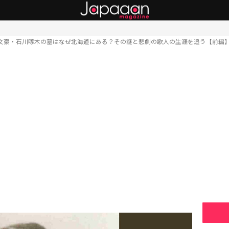
文豪・石川啄木の墓はなぜ北海道にある？その謎と悲劇の歌人の生涯を追う【前編