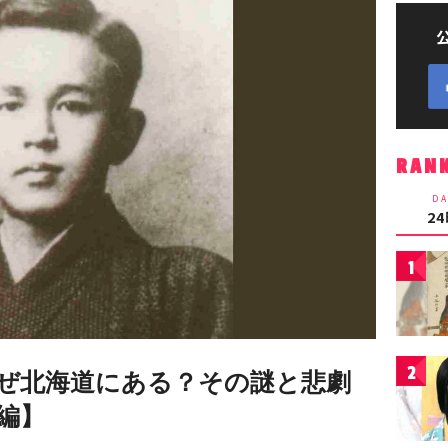
RAN
DA
2
1
2
ぜ北海道にある？その謎と悲劇
編】