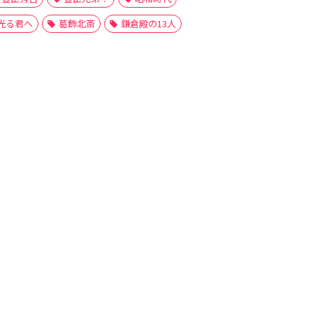
光る君へ
葛飾北斎
鎌倉殿の13人