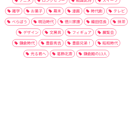
アニメ
ロングセラー
戦国武将
スイーツ
雑学
お菓子
幕末
漫画
時代劇
テレビ
べらぼう
明治時代
徳川家康
織田信長
抹茶
デザイン
文房具
フィギュア
展覧会
鎌倉時代
豊臣秀吉
豊臣兄弟！
昭和時代
光る君へ
葛飾北斎
鎌倉殿の13人