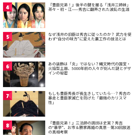
『豊臣兄弟！』後半の鍵を握る「浅井三姉妹」
4
茶々・初・江——秀吉に翻弄された波乱の生涯
なぜ浅井の旧臣は秀吉に従ったのか？ 武力を使
5
わず“自分の味方”に変えた裏工作の技法とは
あの装飾は「炎」ではない？縄文時代の国宝・
6
火焔型土器、5000年前の人々が刻んだ謎とデザ
インの秘密
もしも豊臣秀長が長生きしていたら…？秀吉の
7
暴走と豊臣家滅亡を防げた「最強のカリスマ
性」
『豊臣兄弟！』三法師の誘拐は史実？秀吉
8
の“暴挙”、お市＆勝家再婚の真意…第30回放送
の真相考察