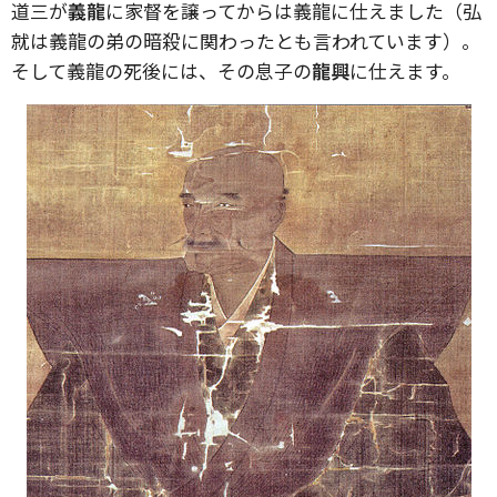
道三が
義龍
に家督を譲ってからは義龍に仕えました（弘
就は義龍の弟の暗殺に関わったとも言われています）。
そして義龍の死後には、その息子の
龍興
に仕えます。