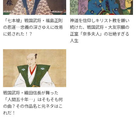
「七本槍」戦国武将・福島正則
神道を信仰しキリスト教を嫌い
の悲運…忠義の深さゆえに改易
続けた、戦国武将・大友宗麟の
に処された！？
正室「奈多夫人」の壮絶すぎる
人生
戦国武将・織田信長が舞った
「人間五十年…」はそもそも何
の曲？その作品名と元ネタはこ
れだ！