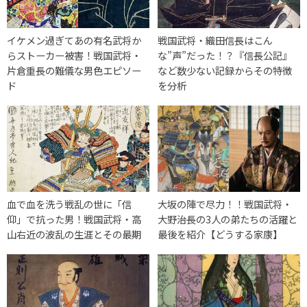
イケメン過ぎてあの有名武将か
戦国武将・織田信長はこん
らストーカー被害！戦国武将・
な”声”だった！？『信長公記』
片倉重長の難儀な男色エピソー
など数少ない記録からその特徴
ド
を分析
血で血を洗う戦乱の世に「信
大坂の陣で尽力！！戦国武将・
仰」で抗った男！戦国武将・高
大野治長の3人の弟たちの活躍と
山右近の波乱の生涯とその最期
最後を紹介【どうする家康】