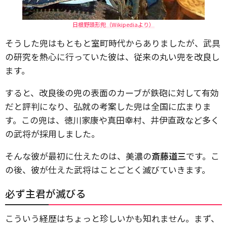
日根野頭形兜（Wikipediaより）
そうした兜はもともと室町時代からありましたが、武具
の研究を熱心に行っていた彼は、従来の丸い兜を改良し
ます。
すると、改良後の兜の表面のカーブが鉄砲に対して有効
だと評判になり、弘就の考案した兜は全国に広まりま
す。この兜は、徳川家康や真田幸村、井伊直政など多く
の武将が採用しました。
そんな彼が最初に仕えたのは、美濃の
斎藤道三
です。こ
の後、彼が仕えた武将はことごとく滅びていきます。
必ず主君が滅びる
こういう経歴はちょっと珍しいかも知れません。まず、