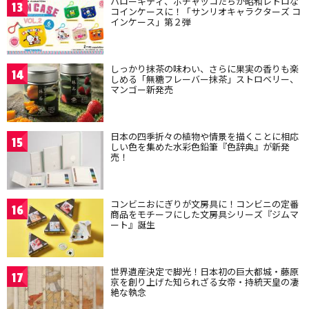
ハローキティ、ポチャッコたちが昭和レトロな
13
コインケースに！「サンリオキャラクターズ コ
インケース」第２弾
しっかり抹茶の味わい、さらに果実の香りも楽
14
しめる「無糖フレーバー抹茶」ストロベリー、
マンゴー新発売
日本の四季折々の植物や情景を描くことに相応
15
しい色を集めた水彩色鉛筆『色辞典』が新発
売！
コンビニおにぎりが文房具に！コンビニの定番
16
商品をモチーフにした文房具シリーズ『ジムマ
ート』誕生
世界遺産決定で脚光！日本初の巨大都城・藤原
17
京を創り上げた知られざる女帝・持統天皇の凄
絶な執念