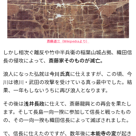
斎藤道三（Wikipediaより）
しかし相次ぐ離反や竹中半兵衛の稲葉山城占拠、織田信
長の侵攻によって、
斎藤家そのものが滅亡。
浪人になった弘就は
今川氏真
に仕えますが、この頃、今
川は徳川・武田の攻撃を受けている真っ最中でした。結
果、一年もしないうちに再び浪人となります。
その後は
浅井長政
に仕えて、斎藤龍興との再会を果たし
ます。そして長島一向一揆に参加して信長と戦ったもの
の、その一向一揆も織田信長によって滅ぼされました。
で、信長に仕えたのですが、数年後に
本能寺の変
が起き