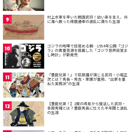
村上水軍を率いた戦国武将！幼い弟を支え、共
9
に海へ散った得居通幸の波乱に満ちた生涯
ゴジラの咆哮で目覚める朝…1954年公開『ゴジ
10
ラ』の貴重音源を搭載した「ゴジラ音声目覚ま
し時計」が新発売
『豊臣兄弟！』で萩原護が演じる武将・小堀正
11
次とは？秀長・秀吉・家康が重用、“出家を重
ねた実務派”の生涯
【豊臣兄弟！】2度の改易から復活した武将・
12
多賀秀種とは？豊臣秀長に仕えた半年間と波乱
の生涯