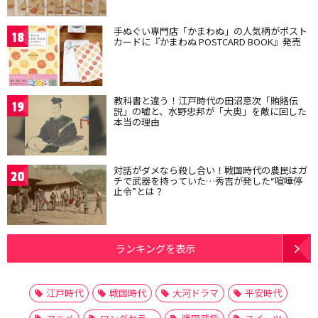
手ぬぐい専門店「かまわぬ」の人気柄がポスト
18
カードに『かまわぬ POSTCARD BOOK』発売
教科書と違う！江戸時代の田沼意次「賄賂伝
19
説」の嘘と、水野忠邦が「大奥」を敵に回した
本当の理由
対話がダメなら殺し合い！戦国時代の農民はガ
20
チで武器を持っていた…秀吉が発した“喧嘩停
止令”とは？
ランキングを表示
江戸時代
戦国時代
大河ドラマ
平安時代