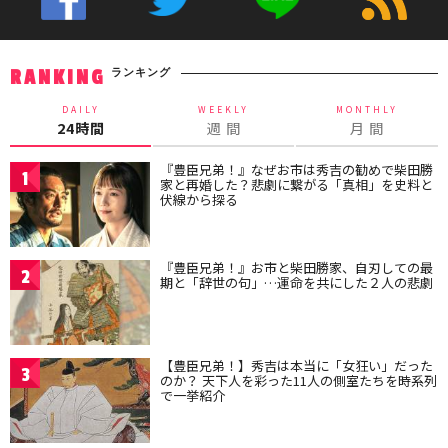
ランキング
RANKING
DAILY
WEEKLY
MONTHLY
24時間
週 間
月 間
『豊臣兄弟！』なぜお市は秀吉の勧めで柴田勝
1
家と再婚した？悲劇に繋がる「真相」を史料と
伏線から探る
『豊臣兄弟！』お市と柴田勝家、自刃しての最
2
期と「辞世の句」…運命を共にした２人の悲劇
【豊臣兄弟！】秀吉は本当に「女狂い」だった
3
のか？ 天下人を彩った11人の側室たちを時系列
で一挙紹介