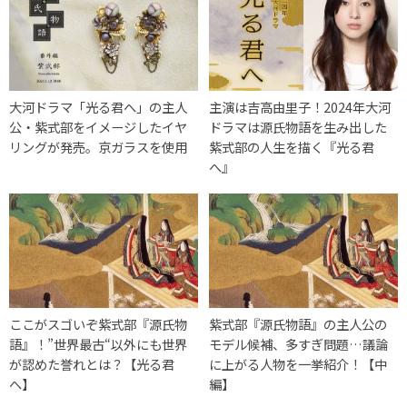
大河ドラマ「光る君へ」の主人
主演は吉高由里子！2024年大河
公・紫式部をイメージしたイヤ
ドラマは源氏物語を生み出した
リングが発売。京ガラスを使用
紫式部の人生を描く『光る君
へ』
ここがスゴいぞ紫式部『源氏物
紫式部『源氏物語』の主人公の
語』！”世界最古“以外にも世界
モデル候補、多すぎ問題…議論
が認めた誉れとは？【光る君
に上がる人物を一挙紹介！【中
へ】
編】