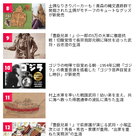
土偶なりきりパーカーも！青森の縄文遺跡群で
8
発掘された土偶がモチーフのキュートなグッズ
が新発売
『豊臣兄弟！』小一郎の5万の大軍に徹底抗
9
戦！切腹覚悟で長宗我部元親に降伏を迫った武
将・谷忠澄の生涯
ゴジラの咆哮で目覚める朝…1954年公開『ゴジ
10
ラ』の貴重音源を搭載した「ゴジラ音声目覚ま
し時計」が新発売
村上水軍を率いた戦国武将！幼い弟を支え、共
11
に海へ散った得居通幸の波乱に満ちた生涯
『豊臣兄弟！』で萩原護が演じる武将・小堀正
12
次とは？秀長・秀吉・家康が重用、“出家を重
ねた実務派”の生涯