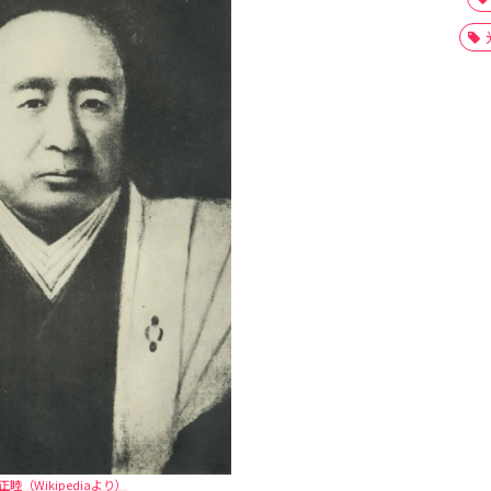
正睦（Wikipediaより）