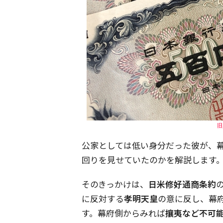
旧
公家としては低い身分だった彼が、
回りを見せていたのかを解説します
そのきっかけは、
日米修好通商条約
に反対する
孝明天皇
の意に反し、幕
す。幕府側からみれば
攘夷など不可