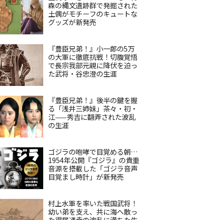
森の縄文遺跡群で発掘された
土偶がモチーフのキュートな
グッズが新発売
『豊臣兄弟！』小一郎の5万
の大軍に徹底抗戦！切腹覚悟
で長宗我部元親に降伏を迫っ
た武将・谷忠澄の生涯
『豊臣兄弟！』後半の鍵を握
る「浅井三姉妹」茶々・初・
江——秀吉に翻弄された波乱
の生涯
ゴジラの咆哮で目覚める朝…
1954年公開『ゴジラ』の貴重
音源を搭載した「ゴジラ音声
目覚まし時計」が新発売
村上水軍を率いた戦国武将！
幼い弟を支え、共に海へ散っ
た得居通幸の波乱に満ちた生