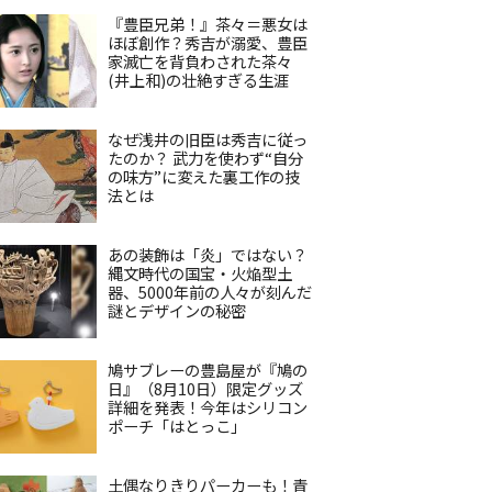
『豊臣兄弟！』茶々＝悪女は
ほぼ創作？秀吉が溺愛、豊臣
家滅亡を背負わされた茶々
(井上和)の壮絶すぎる生涯
なぜ浅井の旧臣は秀吉に従っ
たのか？ 武力を使わず“自分
の味方”に変えた裏工作の技
法とは
あの装飾は「炎」ではない？
縄文時代の国宝・火焔型土
器、5000年前の人々が刻んだ
謎とデザインの秘密
鳩サブレーの豊島屋が『鳩の
日』（8月10日）限定グッズ
詳細を発表！今年はシリコン
ポーチ「はとっこ」
土偶なりきりパーカーも！青