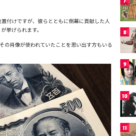
7
位置付けですが、彼らとともに倒幕に貢献した人
）
が挙げられます。
8
にその肖像が使われていたことを思い出す方もいる
9
10
11