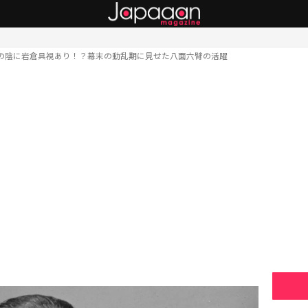
の陰に岩倉具視あり！？幕末の動乱期に見せた八面六臂の活躍