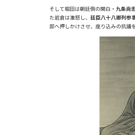
そして堀田は朝廷側の関白・
九条尚
た岩倉は激怒し、
廷臣八十八卿列参
邸へ押しかけさせ、座り込みの抗議