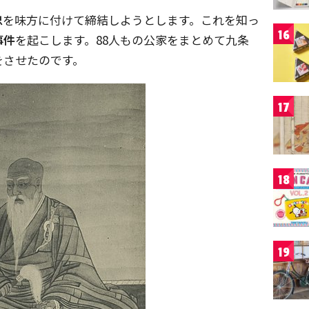
忠
を味方に付けて締結しようとします。これを知っ
16
事件
を起こします。88人もの公家をまとめて九条
をさせたのです。
17
18
19