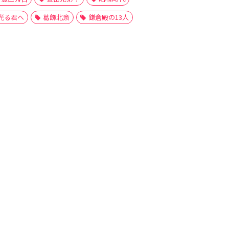
光る君へ
葛飾北斎
鎌倉殿の13人