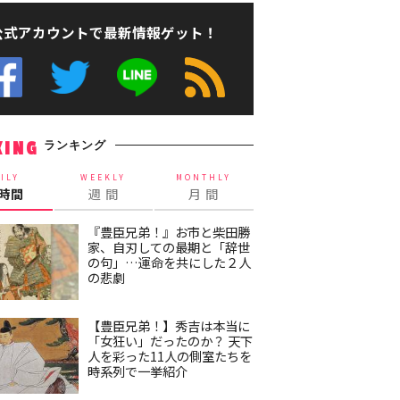
公式アカウントで最新情報ゲット！
ランキング
KING
ILY
WEEKLY
MONTHLY
4時間
週 間
月 間
『豊臣兄弟！』お市と柴田勝
家、自刃しての最期と「辞世
の句」…運命を共にした２人
の悲劇
【豊臣兄弟！】秀吉は本当に
「女狂い」だったのか？ 天下
人を彩った11人の側室たちを
時系列で一挙紹介