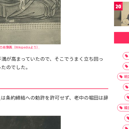
20
肖像画（Wikipediaより）
不満が高まっていたので、そこでうまく立ち回っ
ったのでした。
戦
皇は条約締結への勅許を許可せず、老中の堀田は辞
織