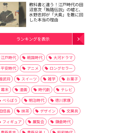
教科書と違う！江戸時代の田
沼意次「賄賂伝説」の嘘と、
水野忠邦が「大奥」を敵に回
した本当の理由
ランキングを表示
江戸時代
戦国時代
大河ドラマ
平安時代
アニメ
ロングセラー
国武将
スイーツ
雑学
お菓子
幕末
漫画
時代劇
テレビ
べらぼう
明治時代
徳川家康
田信長
抹茶
デザイン
文房具
フィギュア
展覧会
鎌倉時代
豊臣秀吉
豊臣兄弟！
昭和時代