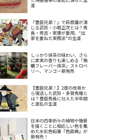
涯
『豊臣兄弟！』で萩原護が演
じる武将・小堀正次とは？秀
長・秀吉・家康が重用、“出
家を重ねた実務派”の生涯
しっかり抹茶の味わい、さら
に果実の香りも楽しめる「無
糖フレーバー抹茶」ストロベ
リー、マンゴー新発売
【豊臣兄弟！】2度の改易か
ら復活した武将・多賀秀種と
は？豊臣秀長に仕えた半年間
と波乱の生涯
日本の四季折々の植物や情景
を描くことに相応しい色を集
めた水彩色鉛筆『色辞典』が
新発売！