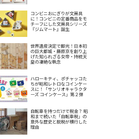
コンビニおにぎりが文房具
に！コンビニの定番商品をモ
チーフにした文房具シリーズ
『ジムマート』誕生
世界遺産決定で脚光！日本初
の巨大都城・藤原京を創り上
げた知られざる女帝・持統天
皇の凄絶な執念
ハローキティ、ポチャッコた
ちが昭和レトロなコインケー
スに！「サンリオキャラクタ
ーズ コインケース」第２弾
自転車を持つだけで税金？ 昭
和まで続いた「自転車税」の
意外な歴史と脱税が横行した
理由