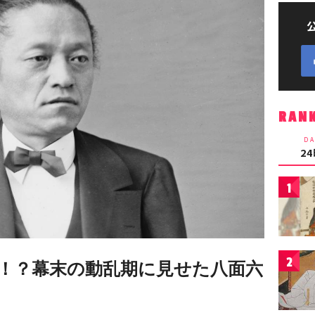
RAN
DA
2
1
2
！？幕末の動乱期に見せた八面六