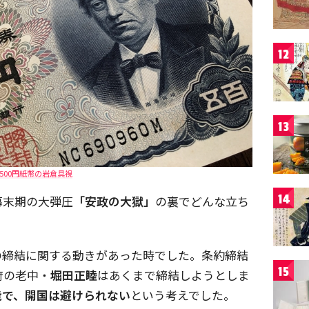
12
13
500円紙幣の岩倉具視
14
幕末期の大弾圧
「安政の大獄」
の裏でどんな立ち
。
の締結に関する動きがあった時でした。条約締結
15
府の老中・
堀田正睦
はあくまで締結しようとしま
能で、開国は避けられない
という考えでした。