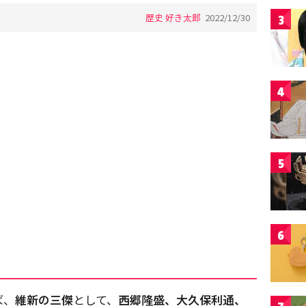
歴史 好き太郎
2022/12/30
3
4
5
6
ば、
維新の三傑
として、
西郷隆盛、大久保利通、