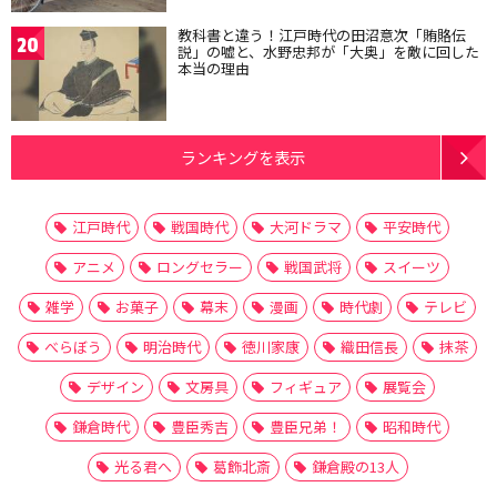
教科書と違う！江戸時代の田沼意次「賄賂伝
20
説」の嘘と、水野忠邦が「大奥」を敵に回した
本当の理由
ランキングを表示
江戸時代
戦国時代
大河ドラマ
平安時代
アニメ
ロングセラー
戦国武将
スイーツ
雑学
お菓子
幕末
漫画
時代劇
テレビ
べらぼう
明治時代
徳川家康
織田信長
抹茶
デザイン
文房具
フィギュア
展覧会
鎌倉時代
豊臣秀吉
豊臣兄弟！
昭和時代
光る君へ
葛飾北斎
鎌倉殿の13人