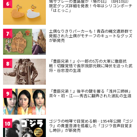
鳩サブレーの豊島屋が『鳩の日』（8月10日）
6
限定グッズ詳細を発表！今年はシリコンポーチ
「はとっこ」
土偶なりきりパーカーも！青森の縄文遺跡群で
7
発掘された土偶がモチーフのキュートなグッズ
が新発売
『豊臣兄弟！』小一郎の5万の大軍に徹底抗
8
戦！切腹覚悟で長宗我部元親に降伏を迫った武
将・谷忠澄の生涯
『豊臣兄弟！』後半の鍵を握る「浅井三姉妹」
9
茶々・初・江——秀吉に翻弄された波乱の生涯
ゴジラの咆哮で目覚める朝…1954年公開『ゴジ
10
ラ』の貴重音源を搭載した「ゴジラ音声目覚ま
し時計」が新発売