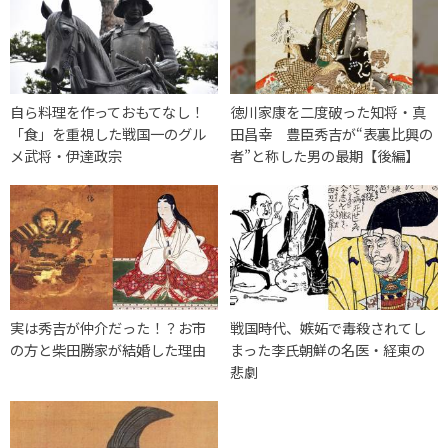
自ら料理を作っておもてなし！
徳川家康を二度破った知将・真
「食」を重視した戦国一のグル
田昌幸 豊臣秀吉が“表裏比興の
メ武将・伊達政宗
者”と称した男の最期【後編】
実は秀吉が仲介だった！？お市
戦国時代、嫉妬で毒殺されてし
の方と柴田勝家が結婚した理由
まった李氏朝鮮の名医・経東の
悲劇