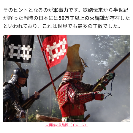
そのヒントとなるのが
軍事力
です。鉄砲伝来から半世紀
が経った当時の日本には
50万丁以上の火縄銃
が存在した
といわれており、これは世界でも最多の丁数でした。
火縄銃の鉄砲隊（イメージ）