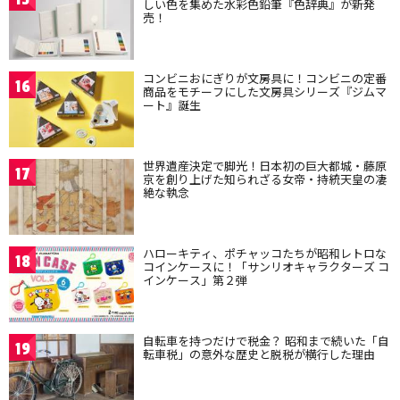
しい色を集めた水彩色鉛筆『色辞典』が新発
売！
コンビニおにぎりが文房具に！コンビニの定番
16
商品をモチーフにした文房具シリーズ『ジムマ
ート』誕生
世界遺産決定で脚光！日本初の巨大都城・藤原
17
京を創り上げた知られざる女帝・持統天皇の凄
絶な執念
ハローキティ、ポチャッコたちが昭和レトロな
18
コインケースに！「サンリオキャラクターズ コ
インケース」第２弾
自転車を持つだけで税金？ 昭和まで続いた「自
19
転車税」の意外な歴史と脱税が横行した理由