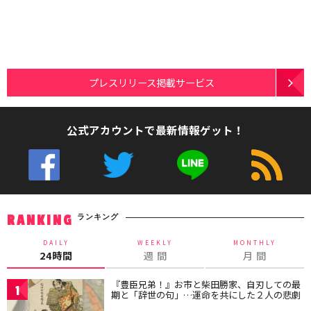
プレスリリース掲載サービス
公式アカウントで最新情報ゲット！
ランキング
RANKING
DAILY
WEEKLY
MONTHLY
24時間
週 間
月 間
『豊臣兄弟！』お市と柴田勝家、自刃しての最
1
期と「辞世の句」…運命を共にした２人の悲劇