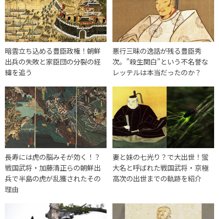
暗雲立ち込める豊臣政権！朝鮮
悪行三昧の逸話が残る豊臣秀
出兵の失敗と家臣団の分裂の経
次。”殺生関白”という不名誉な
緯を追う
レッテルは本当だったのか？
長寿には虎の脳みそが効く！？
妻と妹の七光り？で大出世！蛍
戦国武将・加藤清正らの朝鮮出
大名と呼ばれた戦国武将・京極
兵で半島の虎が乱獲されたその
高次の出世までの軌跡を紹介
理由