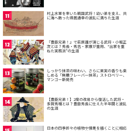
村上水軍を率いた戦国武将！幼い弟を支え、共
11
に海へ散った得居通幸の波乱に満ちた生涯
『豊臣兄弟！』で萩原護が演じる武将・小堀正
12
次とは？秀長・秀吉・家康が重用、“出家を重
ねた実務派”の生涯
しっかり抹茶の味わい、さらに果実の香りも楽
13
しめる「無糖フレーバー抹茶」ストロベリー、
マンゴー新発売
【豊臣兄弟！】2度の改易から復活した武将・
14
多賀秀種とは？豊臣秀長に仕えた半年間と波乱
の生涯
日本の四季折々の植物や情景を描くことに相応
15