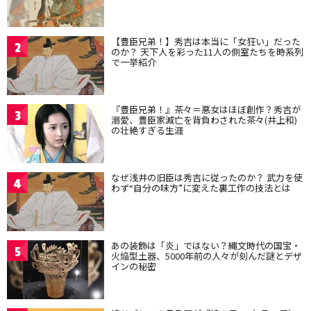
【豊臣兄弟！】秀吉は本当に「女狂い」だった
2
のか？ 天下人を彩った11人の側室たちを時系列
で一挙紹介
『豊臣兄弟！』茶々＝悪女はほぼ創作？秀吉が
3
溺愛、豊臣家滅亡を背負わされた茶々(井上和)
の壮絶すぎる生涯
なぜ浅井の旧臣は秀吉に従ったのか？ 武力を使
4
わず“自分の味方”に変えた裏工作の技法とは
あの装飾は「炎」ではない？縄文時代の国宝・
5
火焔型土器、5000年前の人々が刻んだ謎とデザ
インの秘密