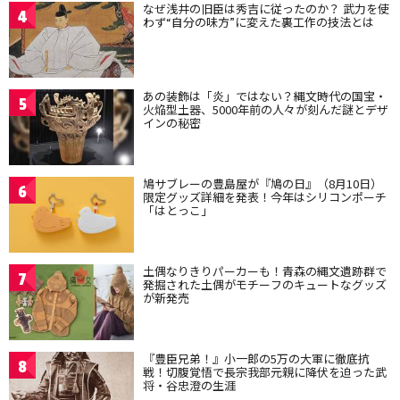
なぜ浅井の旧臣は秀吉に従ったのか？ 武力を使
4
わず“自分の味方”に変えた裏工作の技法とは
あの装飾は「炎」ではない？縄文時代の国宝・
5
火焔型土器、5000年前の人々が刻んだ謎とデザ
インの秘密
鳩サブレーの豊島屋が『鳩の日』（8月10日）
6
限定グッズ詳細を発表！今年はシリコンポーチ
「はとっこ」
土偶なりきりパーカーも！青森の縄文遺跡群で
7
発掘された土偶がモチーフのキュートなグッズ
が新発売
『豊臣兄弟！』小一郎の5万の大軍に徹底抗
8
戦！切腹覚悟で長宗我部元親に降伏を迫った武
将・谷忠澄の生涯