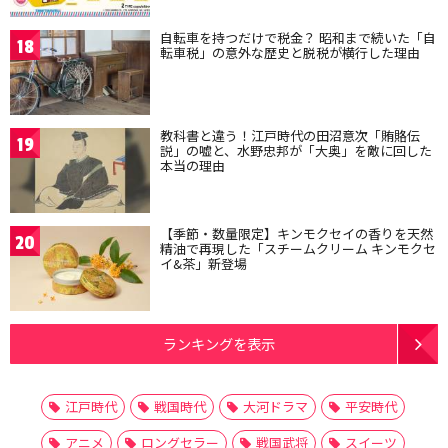
自転車を持つだけで税金？ 昭和まで続いた「自
18
転車税」の意外な歴史と脱税が横行した理由
教科書と違う！江戸時代の田沼意次「賄賂伝
19
説」の嘘と、水野忠邦が「大奥」を敵に回した
本当の理由
【季節・数量限定】キンモクセイの香りを天然
20
精油で再現した「スチームクリーム キンモクセ
イ&茶」新登場
ランキングを表示
江戸時代
戦国時代
大河ドラマ
平安時代
アニメ
ロングセラー
戦国武将
スイーツ