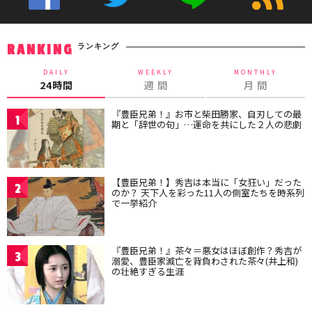
ランキング
RANKING
DAILY
WEEKLY
MONTHLY
24時間
週 間
月 間
『豊臣兄弟！』お市と柴田勝家、自刃しての最
1
期と「辞世の句」…運命を共にした２人の悲劇
【豊臣兄弟！】秀吉は本当に「女狂い」だった
2
のか？ 天下人を彩った11人の側室たちを時系列
で一挙紹介
『豊臣兄弟！』茶々＝悪女はほぼ創作？秀吉が
3
溺愛、豊臣家滅亡を背負わされた茶々(井上和)
の壮絶すぎる生涯