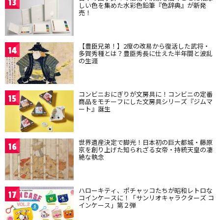
13
しい色を集めた水彩色鉛筆『色辞典』が新発
売！
【豊臣兄弟！】2度の改易から復活した武将・
14
多賀秀種とは？豊臣秀長に仕えた半年間と波乱
の生涯
コンビニおにぎりが文房具に！コンビニの定番
15
商品をモチーフにした文房具シリーズ『ジムマ
ート』誕生
世界遺産決定で脚光！日本初の巨大都城・藤原
16
京を創り上げた知られざる女帝・持統天皇の凄
絶な執念
ハローキティ、ポチャッコたちが昭和レトロな
17
コインケースに！「サンリオキャラクターズ コ
インケース」第２弾