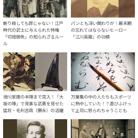
斬り殺しても罪じゃない！江戸
パンとも深い関わりが！幕末期
時代の武士に与えられた特権
の忘れてはならないヒーロー
「切捨御免」の知られざるルー
「江川英龍」の功績
ル
徳川家康の本陣まで突入！「大
万葉集の中の人たちもスポーツ
坂の陣」で見事な武勇を見せた
に熱中していた！？遊びふけっ
猛将・毛利吉政（勝永）の活躍
て上司に怒られちゃうことも