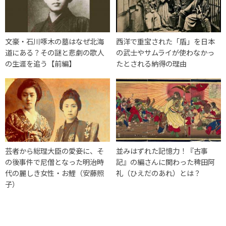
文豪・石川啄木の墓はなぜ北海
西洋で重宝された「盾」を日本
道にある？その謎と悲劇の歌人
の武士やサムライが使わなかっ
の生涯を追う【前編】
たとされる納得の理由
芸者から総理大臣の愛妾に、そ
並みはずれた記憶力！『古事
の後事件で尼僧となった明治時
記』の編さんに関わった稗田阿
代の麗しき女性・お鯉（安藤照
礼（ひえだのあれ）とは？
子）