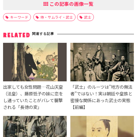
この記事の画像一覧
キーワード
侍・サムライ・武士
武士
関連する記事
RELATED
出家しても女性問題…花山天皇
「武士」のルーツは”地方の無法
（法皇）、藤原忯子の妹に恋を
者”ではない！実は朝廷や皇族と
し通っていたことがバレて襲撃
密接な関係にあった武士の実態
される「長徳の変」
【前編】