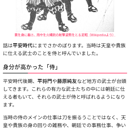
蓑を身に着け、雨中を火縄銃の射撃姿勢をとる足軽（Wikipediaより）
話は
平安時代
にまでさかのぼります。当時は天皇や貴族
に仕える武士のことを侍と呼んでいました。
身分が高かった「侍」
平安時代後期、
平将門
や
藤原純友
など地方の武士が台頭
してきます。これらの有力な武士たちの中には朝廷に仕
える者もいて、それらの武士が侍と呼ばれるようになり
ます。
当時の侍のメインの仕事は刀を振るうことではなく、天
皇や貴族の身の回りの雑務や、朝廷での事務仕事、争い