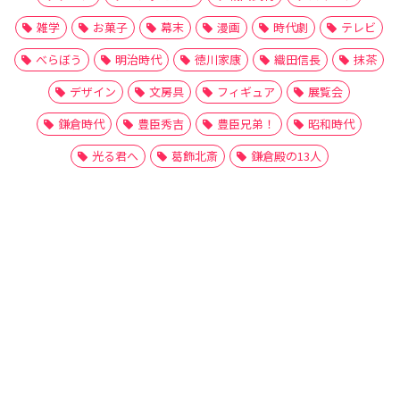
雑学
お菓子
幕末
漫画
時代劇
テレビ
べらぼう
明治時代
徳川家康
織田信長
抹茶
デザイン
文房具
フィギュア
展覧会
鎌倉時代
豊臣秀吉
豊臣兄弟！
昭和時代
光る君へ
葛飾北斎
鎌倉殿の13人