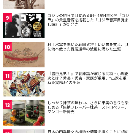
ゴジラの咆哮で目覚める朝…1954年公開『ゴジ
9
ラ』の貴重音源を搭載した「ゴジラ音声目覚ま
し時計」が新発売
村上水軍を率いた戦国武将！幼い弟を支え、共
10
に海へ散った得居通幸の波乱に満ちた生涯
『豊臣兄弟！』で萩原護が演じる武将・小堀正
11
次とは？秀長・秀吉・家康が重用、“出家を重
ねた実務派”の生涯
しっかり抹茶の味わい、さらに果実の香りも楽
12
しめる「無糖フレーバー抹茶」ストロベリー、
マンゴー新発売
日本の四季折々の植物や情景を描くことに相応