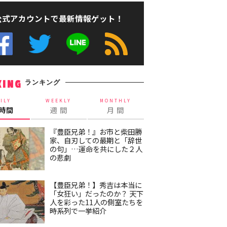
公式アカウントで最新情報ゲット！
ランキング
KING
ILY
WEEKLY
MONTHLY
4時間
週 間
月 間
『豊臣兄弟！』お市と柴田勝
家、自刃しての最期と「辞世
の句」…運命を共にした２人
の悲劇
【豊臣兄弟！】秀吉は本当に
「女狂い」だったのか？ 天下
人を彩った11人の側室たちを
時系列で一挙紹介