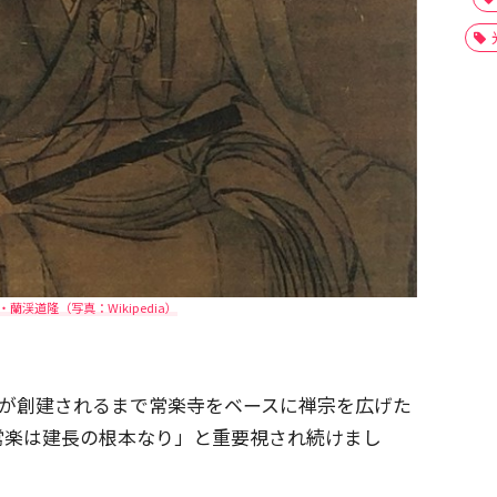
蘭渓道隆（写真：Wikipedia）
長寺が創建されるまで常楽寺をベースに禅宗を広げた
常楽は建長の根本なり」と重要視され続けまし