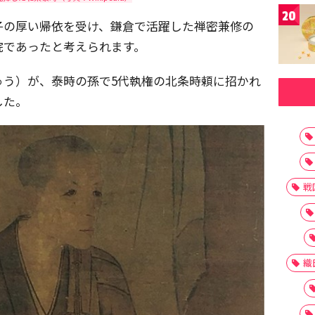
20
子の厚い帰依を受け、鎌倉で活躍した禅密兼修の
院であったと考えられます。
ゅう）が、泰時の孫で5代執権の北条時頼に招かれ
した。
戦
織