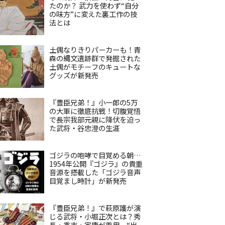
たのか？ 武力を使わず“自分
の味方”に変えた裏工作の技
法とは
土偶なりきりパーカーも！青
森の縄文遺跡群で発掘された
土偶がモチーフのキュートな
グッズが新発売
『豊臣兄弟！』小一郎の5万
の大軍に徹底抗戦！切腹覚悟
で長宗我部元親に降伏を迫っ
た武将・谷忠澄の生涯
ゴジラの咆哮で目覚める朝…
1954年公開『ゴジラ』の貴重
音源を搭載した「ゴジラ音声
目覚まし時計」が新発売
『豊臣兄弟！』で萩原護が演
じる武将・小堀正次とは？秀
長・秀吉・家康が重用、“出