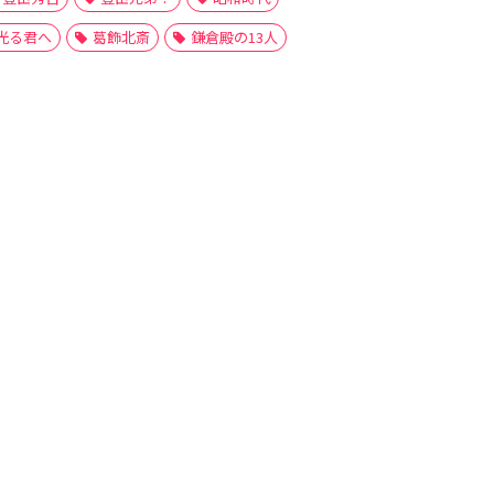
光る君へ
葛飾北斎
鎌倉殿の13人