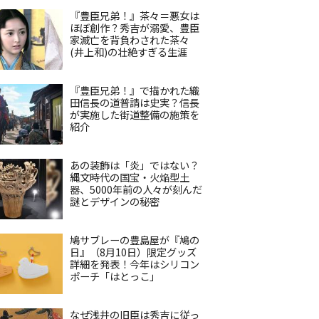
『豊臣兄弟！』茶々＝悪女は
ほぼ創作？秀吉が溺愛、豊臣
家滅亡を背負わされた茶々
(井上和)の壮絶すぎる生涯
『豊臣兄弟！』で描かれた織
田信長の道普請は史実？信長
が実施した街道整備の施策を
紹介
あの装飾は「炎」ではない？
縄文時代の国宝・火焔型土
器、5000年前の人々が刻んだ
謎とデザインの秘密
鳩サブレーの豊島屋が『鳩の
日』（8月10日）限定グッズ
詳細を発表！今年はシリコン
ポーチ「はとっこ」
なぜ浅井の旧臣は秀吉に従っ