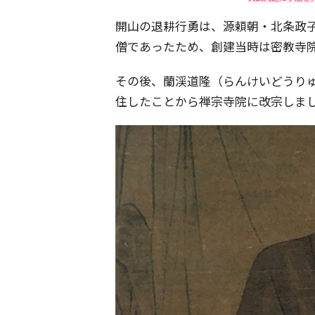
開山の退耕行勇は、源頼朝・北条政
僧であったため、創建当時は密教寺
その後、蘭渓道隆（らんけいどうり
住したことから禅宗寺院に改宗しま