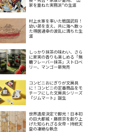
家を重ねた実務派”の生涯
村上水軍を率いた戦国武将！
幼い弟を支え、共に海へ散っ
た得居通幸の波乱に満ちた生
涯
しっかり抹茶の味わい、さら
に果実の香りも楽しめる「無
糖フレーバー抹茶」ストロベ
リー、マンゴー新発売
コンビニおにぎりが文房具
に！コンビニの定番商品をモ
チーフにした文房具シリーズ
『ジムマート』誕生
世界遺産決定で脚光！日本初
の巨大都城・藤原京を創り上
げた知られざる女帝・持統天
皇の凄絶な執念