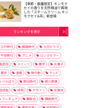
【季節・数量限定】キンモク
セイの香りを天然精油で再現
した「スチームクリーム キン
モクセイ&茶」新登場
ランキングを表示
江戸時代
戦国時代
大河ドラマ
平安時代
アニメ
ロングセラー
国武将
スイーツ
雑学
お菓子
幕末
漫画
時代劇
テレビ
べらぼう
明治時代
徳川家康
田信長
抹茶
デザイン
文房具
フィギュア
展覧会
鎌倉時代
豊臣秀吉
豊臣兄弟！
昭和時代