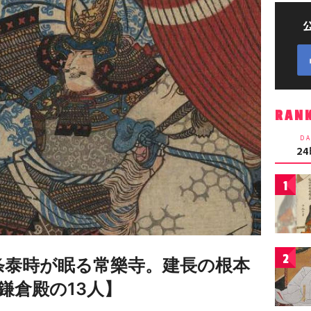
RAN
DA
2
1
2
条泰時が眠る常樂寺。建長の根本
鎌倉殿の13人】