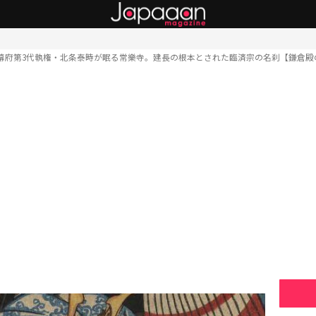
幕府第3代執権・北条泰時が眠る常樂寺。建長の根本とされた臨済宗の名刹【鎌倉殿の