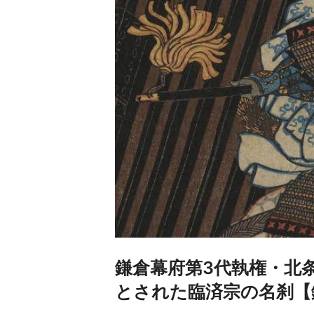
鎌倉幕府第3代執権・北
とされた臨済宗の名刹【