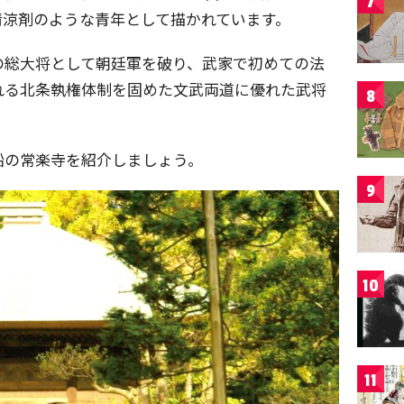
7
清涼剤のような青年として描かれています。
の総大将として朝廷軍を破り、武家で初めての法
れる北条執権体制を固めた文武両道に優れた武将
8
船の常楽寺を紹介しましょう。
9
10
11