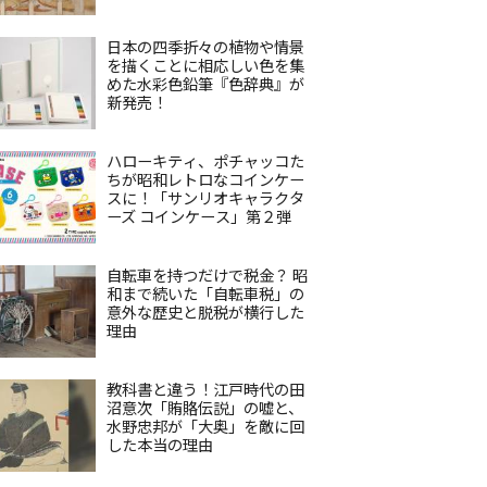
日本の四季折々の植物や情景
を描くことに相応しい色を集
めた水彩色鉛筆『色辞典』が
新発売！
ハローキティ、ポチャッコた
ちが昭和レトロなコインケー
スに！「サンリオキャラクタ
ーズ コインケース」第２弾
自転車を持つだけで税金？ 昭
和まで続いた「自転車税」の
意外な歴史と脱税が横行した
理由
教科書と違う！江戸時代の田
沼意次「賄賂伝説」の嘘と、
水野忠邦が「大奥」を敵に回
した本当の理由