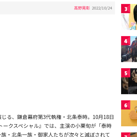
高野晃彰
2022/10/24
3
4
5
6
じる、鎌倉幕府第3代執権・北条泰時。10月18日
話トークスペシャル』では、主演の小栗旬が「泰時
一族・北条一族・御家人たちが次々と滅ぼされて