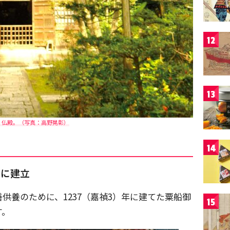
12
13
・仏殿。（写真：高野晃彰）
14
めに建立
供養のために、1237（嘉禎3）年に建てた粟船御
15
す。