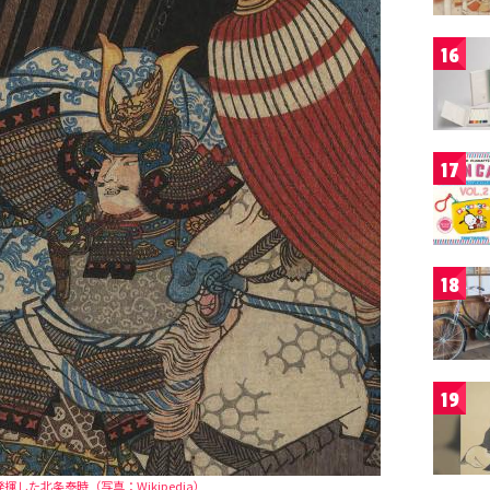
16
17
18
19
した北条泰時（写真：Wikipedia）