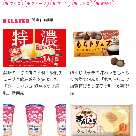
アイス
スイーツ
プリン
レトロ
純喫茶
関連する記事
RELATED
禁断の甘さの向こう側！練乳チ
ほうじ茶ラテの味わいをもっち
ューブ直飲み感覚を実現した
りお餅で包んだ「もちトリュフ
『クーリッシュ 超やみつき練
加賀棒ほうじ茶ラテ味」が新発
乳』新発売
売