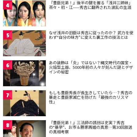
『豊臣兄弟！』後半の鍵を握る「浅井三姉妹」
4
茶々・初・江——秀吉に翻弄された波乱の生涯
なぜ浅井の旧臣は秀吉に従ったのか？ 武力を使
5
わず“自分の味方”に変えた裏工作の技法とは
あの装飾は「炎」ではない？縄文時代の国宝・
6
火焔型土器、5000年前の人々が刻んだ謎とデザ
インの秘密
もしも豊臣秀長が長生きしていたら…？秀吉の
7
暴走と豊臣家滅亡を防げた「最強のカリスマ
性」
『豊臣兄弟！』三法師の誘拐は史実？秀吉
8
の“暴挙”、お市＆勝家再婚の真意…第30回放送
の真相考察