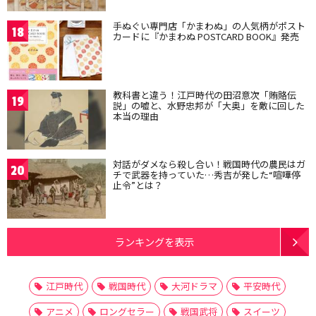
手ぬぐい専門店「かまわぬ」の人気柄がポスト
18
カードに『かまわぬ POSTCARD BOOK』発売
教科書と違う！江戸時代の田沼意次「賄賂伝
19
説」の嘘と、水野忠邦が「大奥」を敵に回した
本当の理由
対話がダメなら殺し合い！戦国時代の農民はガ
20
チで武器を持っていた…秀吉が発した“喧嘩停
止令”とは？
ランキングを表示
江戸時代
戦国時代
大河ドラマ
平安時代
アニメ
ロングセラー
戦国武将
スイーツ