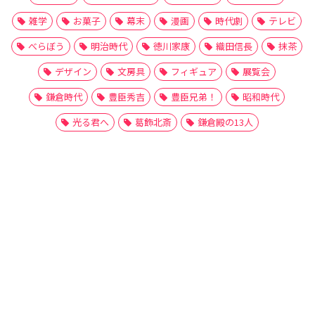
雑学
お菓子
幕末
漫画
時代劇
テレビ
べらぼう
明治時代
徳川家康
織田信長
抹茶
デザイン
文房具
フィギュア
展覧会
鎌倉時代
豊臣秀吉
豊臣兄弟！
昭和時代
光る君へ
葛飾北斎
鎌倉殿の13人