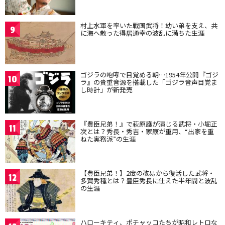
村上水軍を率いた戦国武将！幼い弟を支え、共
9
に海へ散った得居通幸の波乱に満ちた生涯
ゴジラの咆哮で目覚める朝…1954年公開『ゴジ
10
ラ』の貴重音源を搭載した「ゴジラ音声目覚ま
し時計」が新発売
『豊臣兄弟！』で萩原護が演じる武将・小堀正
11
次とは？秀長・秀吉・家康が重用、“出家を重
ねた実務派”の生涯
【豊臣兄弟！】2度の改易から復活した武将・
12
多賀秀種とは？豊臣秀長に仕えた半年間と波乱
の生涯
ハローキティ、ポチャッコたちが昭和レトロな