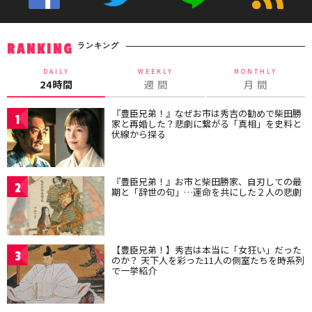
ランキング
RANKING
DAILY
WEEKLY
MONTHLY
24時間
週 間
月 間
『豊臣兄弟！』なぜお市は秀吉の勧めで柴田勝
1
家と再婚した？悲劇に繋がる「真相」を史料と
伏線から探る
『豊臣兄弟！』お市と柴田勝家、自刃しての最
2
期と「辞世の句」…運命を共にした２人の悲劇
【豊臣兄弟！】秀吉は本当に「女狂い」だった
3
のか？ 天下人を彩った11人の側室たちを時系列
で一挙紹介