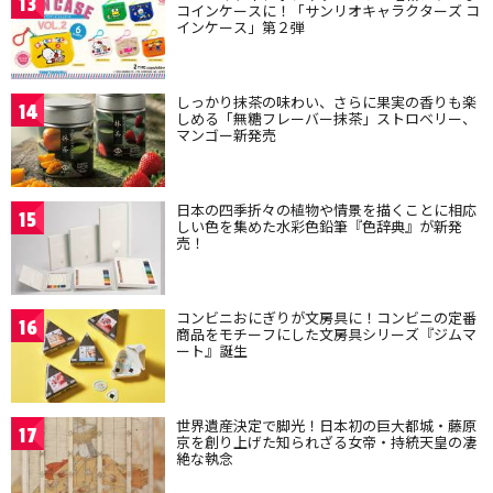
13
コインケースに！「サンリオキャラクターズ コ
インケース」第２弾
しっかり抹茶の味わい、さらに果実の香りも楽
14
しめる「無糖フレーバー抹茶」ストロベリー、
マンゴー新発売
日本の四季折々の植物や情景を描くことに相応
15
しい色を集めた水彩色鉛筆『色辞典』が新発
売！
コンビニおにぎりが文房具に！コンビニの定番
16
商品をモチーフにした文房具シリーズ『ジムマ
ート』誕生
世界遺産決定で脚光！日本初の巨大都城・藤原
17
京を創り上げた知られざる女帝・持統天皇の凄
絶な執念