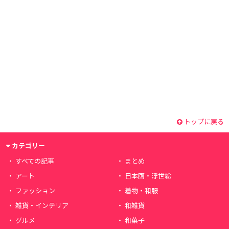
トップに戻る
カテゴリー
すべての記事
まとめ
アート
日本画・浮世絵
ファッション
着物・和服
雑貨・インテリア
和雑貨
グルメ
和菓子