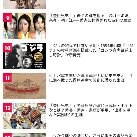
『豊臣兄弟！』後半の鍵を握る「浅井三姉妹」
9
茶々・初・江——秀吉に翻弄された波乱の生涯
ゴジラの咆哮で目覚める朝…1954年公開『ゴジ
10
ラ』の貴重音源を搭載した「ゴジラ音声目覚ま
し時計」が新発売
村上水軍を率いた戦国武将！幼い弟を支え、共
11
に海へ散った得居通幸の波乱に満ちた生涯
『豊臣兄弟！』で萩原護が演じる武将・小堀正
12
次とは？秀長・秀吉・家康が重用、“出家を重
ねた実務派”の生涯
しっかり抹茶の味わい、さらに果実の香りも楽