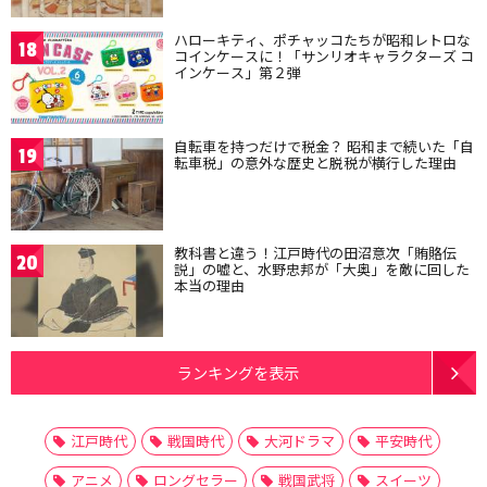
ハローキティ、ポチャッコたちが昭和レトロな
18
コインケースに！「サンリオキャラクターズ コ
インケース」第２弾
自転車を持つだけで税金？ 昭和まで続いた「自
19
転車税」の意外な歴史と脱税が横行した理由
教科書と違う！江戸時代の田沼意次「賄賂伝
20
説」の嘘と、水野忠邦が「大奥」を敵に回した
本当の理由
ランキングを表示
江戸時代
戦国時代
大河ドラマ
平安時代
アニメ
ロングセラー
戦国武将
スイーツ