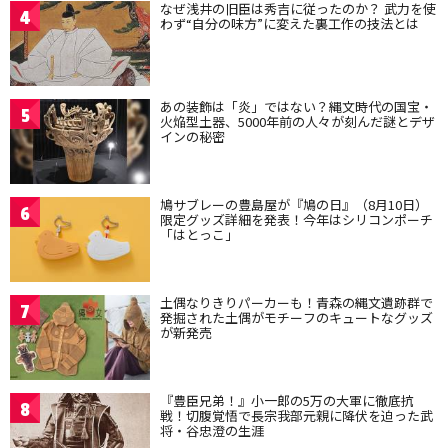
なぜ浅井の旧臣は秀吉に従ったのか？ 武力を使
4
わず“自分の味方”に変えた裏工作の技法とは
あの装飾は「炎」ではない？縄文時代の国宝・
5
火焔型土器、5000年前の人々が刻んだ謎とデザ
インの秘密
鳩サブレーの豊島屋が『鳩の日』（8月10日）
6
限定グッズ詳細を発表！今年はシリコンポーチ
「はとっこ」
土偶なりきりパーカーも！青森の縄文遺跡群で
7
発掘された土偶がモチーフのキュートなグッズ
が新発売
『豊臣兄弟！』小一郎の5万の大軍に徹底抗
8
戦！切腹覚悟で長宗我部元親に降伏を迫った武
将・谷忠澄の生涯