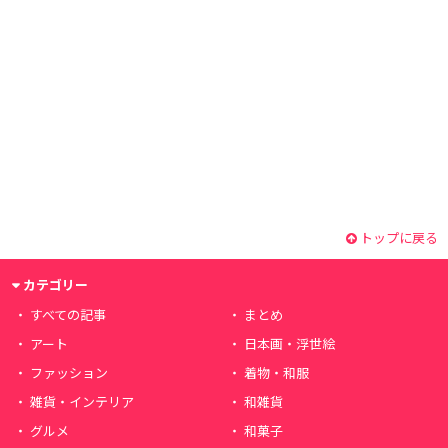
トップに戻る
カテゴリー
すべての記事
まとめ
アート
日本画・浮世絵
ファッション
着物・和服
雑貨・インテリア
和雑貨
グルメ
和菓子