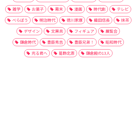
雑学
お菓子
幕末
漫画
時代劇
テレビ
べらぼう
明治時代
徳川家康
織田信長
抹茶
デザイン
文房具
フィギュア
展覧会
鎌倉時代
豊臣秀吉
豊臣兄弟！
昭和時代
光る君へ
葛飾北斎
鎌倉殿の13人