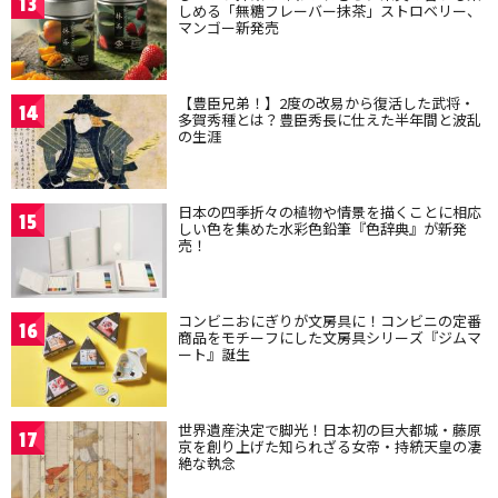
13
しめる「無糖フレーバー抹茶」ストロベリー、
マンゴー新発売
【豊臣兄弟！】2度の改易から復活した武将・
14
多賀秀種とは？豊臣秀長に仕えた半年間と波乱
の生涯
日本の四季折々の植物や情景を描くことに相応
15
しい色を集めた水彩色鉛筆『色辞典』が新発
売！
コンビニおにぎりが文房具に！コンビニの定番
16
商品をモチーフにした文房具シリーズ『ジムマ
ート』誕生
世界遺産決定で脚光！日本初の巨大都城・藤原
17
京を創り上げた知られざる女帝・持統天皇の凄
絶な執念