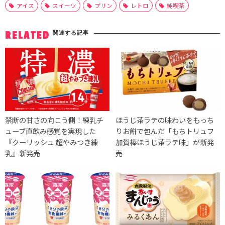
アイス
スイーツ
プリン
レトロ
純喫茶
関連する記事
RELATED
禁断の甘さの向こう側！練乳チ
ほうじ茶ラテの味わいをもっち
ューブ直飲み感覚を実現した
りお餅で包んだ「もちトリュフ
『クーリッシュ 超やみつき練
加賀棒ほうじ茶ラテ味」が新発
乳』新発売
売