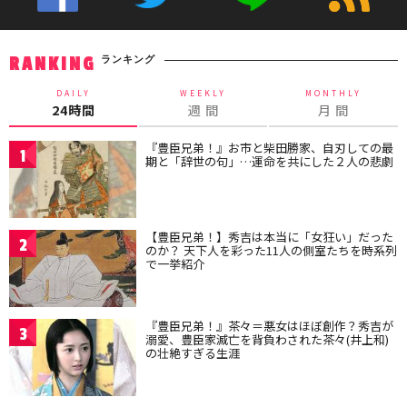
ランキング
RANKING
DAILY
WEEKLY
MONTHLY
24時間
週 間
月 間
『豊臣兄弟！』お市と柴田勝家、自刃しての最
1
期と「辞世の句」…運命を共にした２人の悲劇
【豊臣兄弟！】秀吉は本当に「女狂い」だった
2
のか？ 天下人を彩った11人の側室たちを時系列
で一挙紹介
『豊臣兄弟！』茶々＝悪女はほぼ創作？秀吉が
3
溺愛、豊臣家滅亡を背負わされた茶々(井上和)
の壮絶すぎる生涯