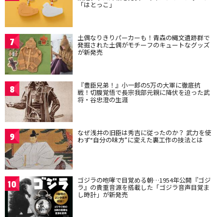
「はとっこ」
土偶なりきりパーカーも！青森の縄文遺跡群で
7
発掘された土偶がモチーフのキュートなグッズ
が新発売
『豊臣兄弟！』小一郎の5万の大軍に徹底抗
8
戦！切腹覚悟で長宗我部元親に降伏を迫った武
将・谷忠澄の生涯
なぜ浅井の旧臣は秀吉に従ったのか？ 武力を使
9
わず“自分の味方”に変えた裏工作の技法とは
ゴジラの咆哮で目覚める朝…1954年公開『ゴジ
10
ラ』の貴重音源を搭載した「ゴジラ音声目覚ま
し時計」が新発売