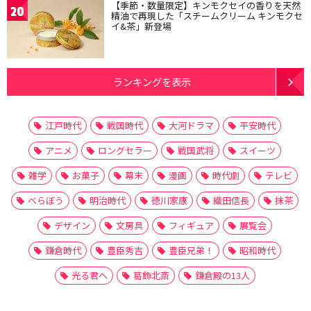
【季節・数量限定】キンモクセイの香りを天然
20
精油で再現した「スチームクリーム キンモクセ
イ&茶」新登場
ランキングを表示
江戸時代
戦国時代
大河ドラマ
平安時代
アニメ
ロングセラー
戦国武将
スイーツ
雑学
お菓子
幕末
漫画
時代劇
テレビ
べらぼう
明治時代
徳川家康
織田信長
抹茶
デザイン
文房具
フィギュア
展覧会
鎌倉時代
豊臣秀吉
豊臣兄弟！
昭和時代
光る君へ
葛飾北斎
鎌倉殿の13人