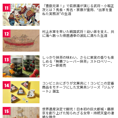
『豊臣兄弟！』で萩原護が演じる武将・小堀正
11
次とは？秀長・秀吉・家康が重用、“出家を重
ねた実務派”の生涯
村上水軍を率いた戦国武将！幼い弟を支え、共
12
に海へ散った得居通幸の波乱に満ちた生涯
しっかり抹茶の味わい、さらに果実の香りも楽
13
しめる「無糖フレーバー抹茶」ストロベリー、
マンゴー新発売
コンビニおにぎりが文房具に！コンビニの定番
14
商品をモチーフにした文房具シリーズ『ジムマ
ート』誕生
世界遺産決定で脚光！日本初の巨大都城・藤原
15
京を創り上げた知られざる女帝・持統天皇の凄
絶な執念