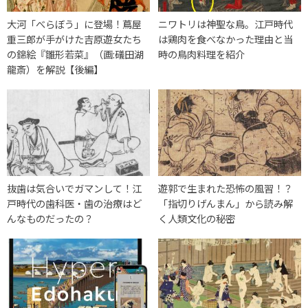
大河「べらぼう」に登場！蔦屋
ニワトリは神聖な鳥。江戸時代
重三郎が手がけた吉原遊女たち
は鶏肉を食べなかった理由と当
の錦絵『雛形若菜』（画:礒田湖
時の鳥肉料理を紹介
龍斎）を解説【後編】
抜歯は気合いでガマンして！江
遊郭で生まれた恐怖の風習！？
戸時代の歯科医・歯の治療はど
「指切りげんまん」から読み解
んなものだったの？
く人類文化の秘密