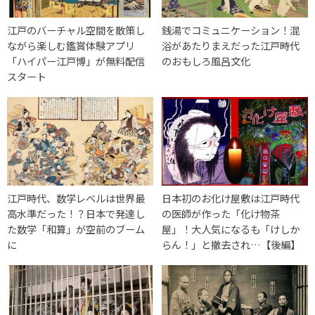
江戸のバーチャル空間を散策し
銭湯でコミュニケーション！混
ながら楽しむ鑑賞体験アプリ
浴があたりまえだった江戸時代
「ハイパー江戸博」が無料配信
のおもしろ風呂文化
スタート
江戸時代、数学レベルは世界最
日本初のお化け屋敷は江戸時代
高水準だった！？日本で発達し
の医師が作った「化け物茶
た数学「和算」が空前のブーム
屋」！大人気になるも「けしか
に
らん！」と撤去され…【後編】