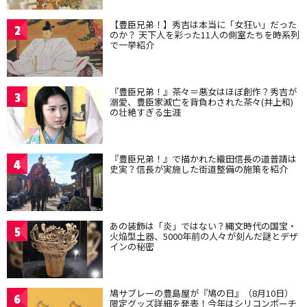
【豊臣兄弟！】秀吉は本当に「女狂い」だった
2
のか？ 天下人を彩った11人の側室たちを時系列
で一挙紹介
『豊臣兄弟！』茶々＝悪女はほぼ創作？秀吉が
3
溺愛、豊臣家滅亡を背負わされた茶々(井上和)
の壮絶すぎる生涯
『豊臣兄弟！』で描かれた織田信長の道普請は
4
史実？信長が実施した街道整備の施策を紹介
あの装飾は「炎」ではない？縄文時代の国宝・
5
火焔型土器、5000年前の人々が刻んだ謎とデザ
インの秘密
鳩サブレーの豊島屋が『鳩の日』（8月10日）
6
限定グッズ詳細を発表！今年はシリコンポーチ