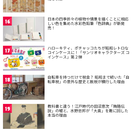
日本の四季折々の植物や情景を描くことに相応
16
しい色を集めた水彩色鉛筆『色辞典』が新発
売！
ハローキティ、ポチャッコたちが昭和レトロな
17
コインケースに！「サンリオキャラクターズ コ
インケース」第２弾
自転車を持つだけで税金？ 昭和まで続いた「自
18
転車税」の意外な歴史と脱税が横行した理由
教科書と違う！江戸時代の田沼意次「賄賂伝
19
説」の嘘と、水野忠邦が「大奥」を敵に回した
本当の理由