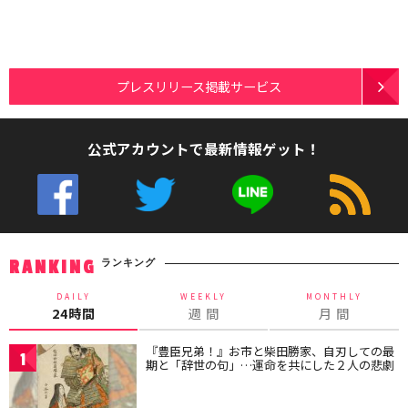
プレスリリース掲載サービス
公式アカウントで最新情報ゲット！
ランキング
RANKING
DAILY
WEEKLY
MONTHLY
24時間
週 間
月 間
『豊臣兄弟！』お市と柴田勝家、自刃しての最
1
期と「辞世の句」…運命を共にした２人の悲劇