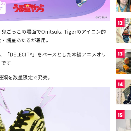
12
っこの場面でOnitsuka Tigerのアイコン的
人公・諸星あたるが着用。
13
、「DELECITY」をベースとした本編アニメオリ
うです。
種類を数量限定で発売。
14
15