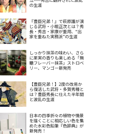
の生涯
『豊臣兄弟！』で萩原護が演
じる武将・小堀正次とは？秀
長・秀吉・家康が重用、“出
家を重ねた実務派”の生涯
しっかり抹茶の味わい、さら
に果実の香りも楽しめる「無
糖フレーバー抹茶」ストロベ
リー、マンゴー新発売
【豊臣兄弟！】2度の改易か
ら復活した武将・多賀秀種と
は？豊臣秀長に仕えた半年間
と波乱の生涯
日本の四季折々の植物や情景
を描くことに相応しい色を集
めた水彩色鉛筆『色辞典』が
新発売！