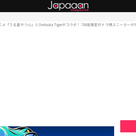
ニメ『うる星やつら』とOnitsuka Tigerがコラボ！ 700足限定のトラ柄スニーカー