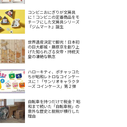
コンビニおにぎりが文房具
に！コンビニの定番商品をモ
チーフにした文房具シリーズ
『ジムマート』誕生
世界遺産決定で脚光！日本初
の巨大都城・藤原京を創り上
げた知られざる女帝・持統天
皇の凄絶な執念
ハローキティ、ポチャッコた
ちが昭和レトロなコインケー
スに！「サンリオキャラクタ
ーズ コインケース」第２弾
自転車を持つだけで税金？ 昭
和まで続いた「自転車税」の
意外な歴史と脱税が横行した
理由