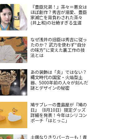
『豊臣兄弟！』茶々＝悪女は
ほぼ創作？秀吉が溺愛、豊臣
家滅亡を背負わされた茶々
(井上和)の壮絶すぎる生涯
なぜ浅井の旧臣は秀吉に従っ
たのか？ 武力を使わず“自分
の味方”に変えた裏工作の技
法とは
あの装飾は「炎」ではない？
縄文時代の国宝・火焔型土
器、5000年前の人々が刻んだ
謎とデザインの秘密
鳩サブレーの豊島屋が『鳩の
日』（8月10日）限定グッズ
詳細を発表！今年はシリコン
ポーチ「はとっこ」
土偶なりきりパーカーも！青