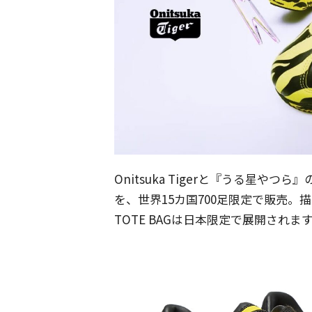
Onitsuka Tigerと『うる星やつ
を、世界15カ国700足限定で販売。描
TOTE BAGは日本限定で展開されま