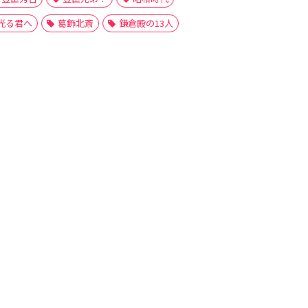
光る君へ
葛飾北斎
鎌倉殿の13人