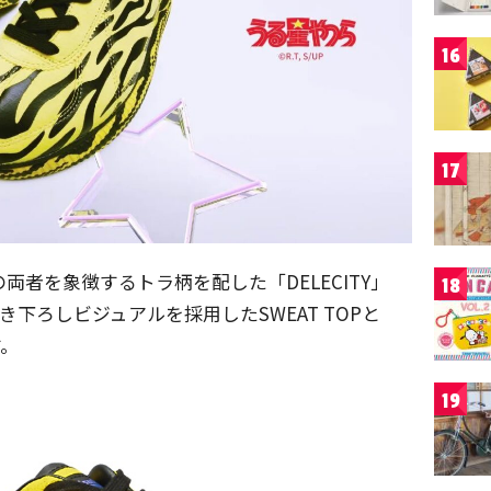
16
17
ら』の両者を象徴するトラ柄を配した「DELECITY」
18
き下ろしビジュアルを採用したSWEAT TOPと
す。
19