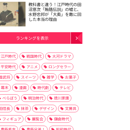
教科書と違う！江戸時代の田
沼意次「賄賂伝説」の嘘と、
水野忠邦が「大奥」を敵に回
した本当の理由
ランキングを表示
江戸時代
戦国時代
大河ドラマ
平安時代
アニメ
ロングセラー
国武将
スイーツ
雑学
お菓子
幕末
漫画
時代劇
テレビ
べらぼう
明治時代
徳川家康
田信長
抹茶
デザイン
文房具
フィギュア
展覧会
鎌倉時代
豊臣秀吉
豊臣兄弟！
昭和時代