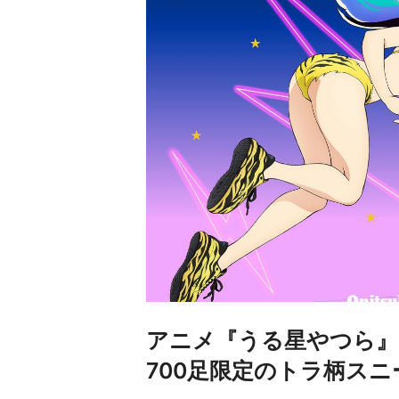
アニメ『うる星やつら』とOn
700足限定のトラ柄ス