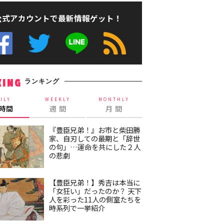
公式アカウントで最新情報ゲット！
ランキング
KING
ILY
WEEKLY
MONTHLY
4時間
週 間
月 間
『豊臣兄弟！』お市と柴田勝
家、自刃しての最期と「辞世
の句」…運命を共にした２人
の悲劇
【豊臣兄弟！】秀吉は本当に
「女狂い」だったのか？ 天下
人を彩った11人の側室たちを
時系列で一挙紹介