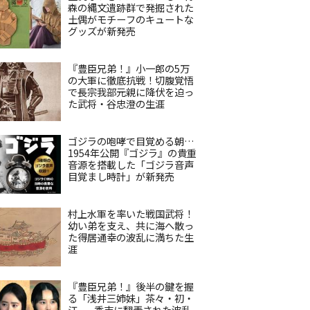
森の縄文遺跡群で発掘された
土偶がモチーフのキュートな
グッズが新発売
『豊臣兄弟！』小一郎の5万
の大軍に徹底抗戦！切腹覚悟
で長宗我部元親に降伏を迫っ
た武将・谷忠澄の生涯
ゴジラの咆哮で目覚める朝…
1954年公開『ゴジラ』の貴重
音源を搭載した「ゴジラ音声
目覚まし時計」が新発売
村上水軍を率いた戦国武将！
幼い弟を支え、共に海へ散っ
た得居通幸の波乱に満ちた生
涯
『豊臣兄弟！』後半の鍵を握
る「浅井三姉妹」茶々・初・
江——秀吉に翻弄された波乱