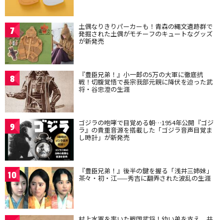
土偶なりきりパーカーも！青森の縄文遺跡群で
7
発掘された土偶がモチーフのキュートなグッズ
が新発売
『豊臣兄弟！』小一郎の5万の大軍に徹底抗
8
戦！切腹覚悟で長宗我部元親に降伏を迫った武
将・谷忠澄の生涯
ゴジラの咆哮で目覚める朝…1954年公開『ゴジ
9
ラ』の貴重音源を搭載した「ゴジラ音声目覚ま
し時計」が新発売
『豊臣兄弟！』後半の鍵を握る「浅井三姉妹」
10
茶々・初・江——秀吉に翻弄された波乱の生涯
村上水軍を率いた戦国武将！幼い弟を支え、共