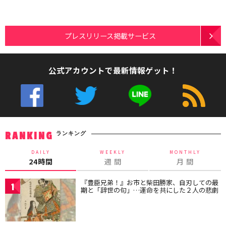
プレスリリース掲載サービス
公式アカウントで最新情報ゲット！
ランキング
RANKING
DAILY
WEEKLY
MONTHLY
24時間
週 間
月 間
『豊臣兄弟！』お市と柴田勝家、自刃しての最
1
期と「辞世の句」…運命を共にした２人の悲劇