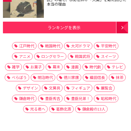
本当の理由
ランキングを表示
江戸時代
戦国時代
大河ドラマ
平安時代
アニメ
ロングセラー
戦国武将
スイーツ
雑学
お菓子
幕末
漫画
時代劇
テレビ
べらぼう
明治時代
徳川家康
織田信長
抹茶
デザイン
文房具
フィギュア
展覧会
鎌倉時代
豊臣秀吉
豊臣兄弟！
昭和時代
光る君へ
葛飾北斎
鎌倉殿の13人