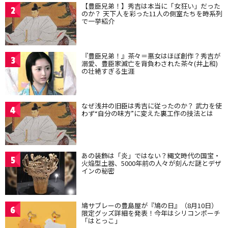
【豊臣兄弟！】秀吉は本当に「女狂い」だった
2
のか？ 天下人を彩った11人の側室たちを時系列
で一挙紹介
『豊臣兄弟！』茶々＝悪女はほぼ創作？秀吉が
3
溺愛、豊臣家滅亡を背負わされた茶々(井上和)
の壮絶すぎる生涯
なぜ浅井の旧臣は秀吉に従ったのか？ 武力を使
4
わず“自分の味方”に変えた裏工作の技法とは
あの装飾は「炎」ではない？縄文時代の国宝・
5
火焔型土器、5000年前の人々が刻んだ謎とデザ
インの秘密
鳩サブレーの豊島屋が『鳩の日』（8月10日）
6
限定グッズ詳細を発表！今年はシリコンポーチ
「はとっこ」