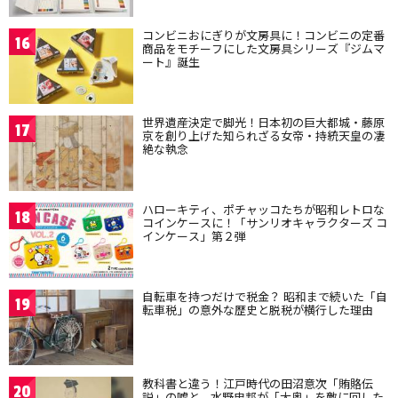
コンビニおにぎりが文房具に！コンビニの定番
16
商品をモチーフにした文房具シリーズ『ジムマ
ート』誕生
世界遺産決定で脚光！日本初の巨大都城・藤原
17
京を創り上げた知られざる女帝・持統天皇の凄
絶な執念
ハローキティ、ポチャッコたちが昭和レトロな
18
コインケースに！「サンリオキャラクターズ コ
インケース」第２弾
自転車を持つだけで税金？ 昭和まで続いた「自
19
転車税」の意外な歴史と脱税が横行した理由
教科書と違う！江戸時代の田沼意次「賄賂伝
20
説」の嘘と、水野忠邦が「大奥」を敵に回した