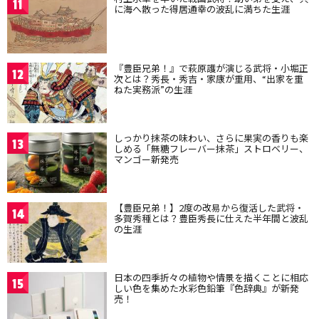
11
に海へ散った得居通幸の波乱に満ちた生涯
『豊臣兄弟！』で萩原護が演じる武将・小堀正
12
次とは？秀長・秀吉・家康が重用、“出家を重
ねた実務派”の生涯
しっかり抹茶の味わい、さらに果実の香りも楽
13
しめる「無糖フレーバー抹茶」ストロベリー、
マンゴー新発売
【豊臣兄弟！】2度の改易から復活した武将・
14
多賀秀種とは？豊臣秀長に仕えた半年間と波乱
の生涯
日本の四季折々の植物や情景を描くことに相応
15
しい色を集めた水彩色鉛筆『色辞典』が新発
売！