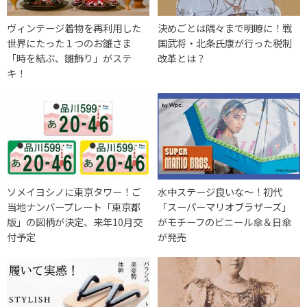
ヴィンテージ着物を再利用した
決めごとは隅々まで明瞭に！戦
世界にたった１つのお雛さま
国武将・北条氏康が行った税制
「時を結ぶ、雛飾り」がステ
改革とは？
キ！
ソメイヨシノに東京タワー！ご
水中ステージ良いな〜！初代
当地ナンバープレート「東京都
「スーパーマリオブラザーズ」
版」の図柄が決定、来年10月交
がモチーフのビニール傘＆日傘
付予定
が発売