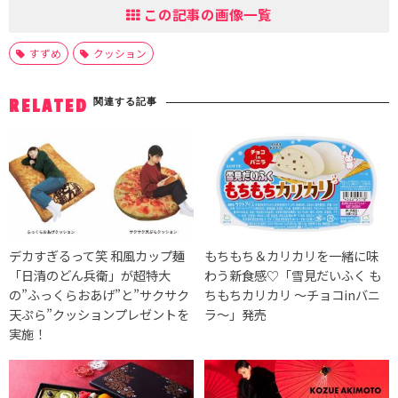
この記事の画像一覧
すずめ
クッション
関連する記事
RELATED
デカすぎるって笑 和風カップ麺
もちもち＆カリカリを一緒に味
「日清のどん兵衛」が超特大
わう新食感♡「雪見だいふく も
の”ふっくらおあげ”と”サクサク
ちもちカリカリ ～チョコinバニ
天ぷら”クッションプレゼントを
ラ～」発売
実施！