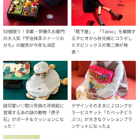
50個限り！京都・伊藤久右衛門
「靴下屋」、「Tabio」を展開す
の大人気『宇治抹茶スイーツお
るタビオから秋元梢とコラボし
せち』の販売が今年も決定
たタビソックスの第二弾が発
表！
謎可愛い♡歌川芳員の浮世絵に
デザインそのままに♪ロングセ
登場するあの謎の動物「虎子
ラービスケット「たべっ子どう
石」がポーチ＆クッションにな
ぶつ」が大きなクッションブラ
った！
ンケットになったよ