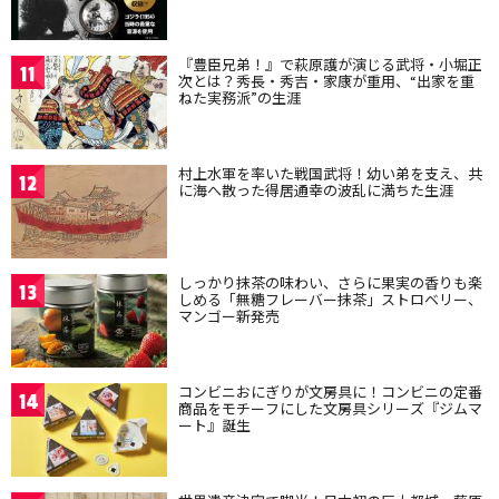
『豊臣兄弟！』で萩原護が演じる武将・小堀正
11
次とは？秀長・秀吉・家康が重用、“出家を重
ねた実務派”の生涯
村上水軍を率いた戦国武将！幼い弟を支え、共
12
に海へ散った得居通幸の波乱に満ちた生涯
しっかり抹茶の味わい、さらに果実の香りも楽
13
しめる「無糖フレーバー抹茶」ストロベリー、
マンゴー新発売
コンビニおにぎりが文房具に！コンビニの定番
14
商品をモチーフにした文房具シリーズ『ジムマ
ート』誕生