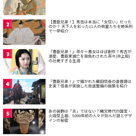
【豊臣兄弟！】秀吉は本当に「女狂い」だった
2
のか？ 天下人を彩った11人の側室たちを時系列
で一挙紹介
『豊臣兄弟！』茶々＝悪女はほぼ創作？秀吉が
3
溺愛、豊臣家滅亡を背負わされた茶々(井上和)
の壮絶すぎる生涯
『豊臣兄弟！』で描かれた織田信長の道普請は
4
史実？信長が実施した街道整備の施策を紹介
あの装飾は「炎」ではない？縄文時代の国宝・
5
火焔型土器、5000年前の人々が刻んだ謎とデザ
インの秘密