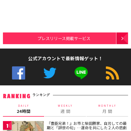
プレスリリース掲載サービス
公式アカウントで最新情報ゲット！
ランキング
RANKING
DAILY
WEEKLY
MONTHLY
24時間
週 間
月 間
『豊臣兄弟！』お市と柴田勝家、自刃しての最
1
期と「辞世の句」…運命を共にした２人の悲劇