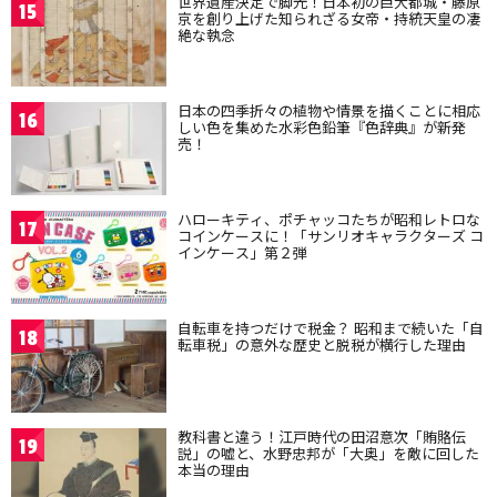
世界遺産決定で脚光！日本初の巨大都城・藤原
15
京を創り上げた知られざる女帝・持統天皇の凄
絶な執念
日本の四季折々の植物や情景を描くことに相応
16
しい色を集めた水彩色鉛筆『色辞典』が新発
売！
ハローキティ、ポチャッコたちが昭和レトロな
17
コインケースに！「サンリオキャラクターズ コ
インケース」第２弾
自転車を持つだけで税金？ 昭和まで続いた「自
18
転車税」の意外な歴史と脱税が横行した理由
教科書と違う！江戸時代の田沼意次「賄賂伝
19
説」の嘘と、水野忠邦が「大奥」を敵に回した
本当の理由