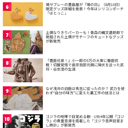
鳩サブレーの豊島屋が『鳩の日』（8月10日）
6
限定グッズ詳細を発表！今年はシリコンポーチ
「はとっこ」
土偶なりきりパーカーも！青森の縄文遺跡群で
7
発掘された土偶がモチーフのキュートなグッズ
が新発売
『豊臣兄弟！』小一郎の5万の大軍に徹底抗
8
戦！切腹覚悟で長宗我部元親に降伏を迫った武
将・谷忠澄の生涯
なぜ浅井の旧臣は秀吉に従ったのか？ 武力を使
9
わず“自分の味方”に変えた裏工作の技法とは
ゴジラの咆哮で目覚める朝…1954年公開『ゴジ
10
ラ』の貴重音源を搭載した「ゴジラ音声目覚ま
し時計」が新発売