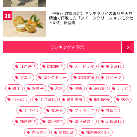
【季節・数量限定】キンモクセイの香りを天然
20
精油で再現した「スチームクリーム キンモクセ
イ&茶」新登場
ランキングを表示
江戸時代
戦国時代
大河ドラマ
平安時代
アニメ
ロングセラー
戦国武将
スイーツ
雑学
お菓子
幕末
漫画
時代劇
テレビ
べらぼう
明治時代
徳川家康
織田信長
抹茶
デザイン
文房具
フィギュア
展覧会
鎌倉時代
豊臣秀吉
豊臣兄弟！
昭和時代
光る君へ
葛飾北斎
鎌倉殿の13人