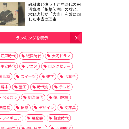
教科書と違う！江戸時代の田
沼意次「賄賂伝説」の嘘と、
水野忠邦が「大奥」を敵に回
した本当の理由
ランキングを表示
江戸時代
戦国時代
大河ドラマ
平安時代
アニメ
ロングセラー
国武将
スイーツ
雑学
お菓子
幕末
漫画
時代劇
テレビ
べらぼう
明治時代
徳川家康
田信長
抹茶
デザイン
文房具
フィギュア
展覧会
鎌倉時代
豊臣秀吉
豊臣兄弟！
昭和時代