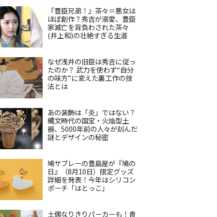
『豊臣兄弟！』茶々＝悪女は
ほぼ創作？秀吉が溺愛、豊臣
家滅亡を背負わされた茶々
(井上和)の壮絶すぎる生涯
なぜ浅井の旧臣は秀吉に従っ
たのか？ 武力を使わず“自分
の味方”に変えた裏工作の技
法とは
あの装飾は「炎」ではない？
縄文時代の国宝・火焔型土
器、5000年前の人々が刻んだ
謎とデザインの秘密
鳩サブレーの豊島屋が『鳩の
日』（8月10日）限定グッズ
詳細を発表！今年はシリコン
ポーチ「はとっこ」
土偶なりきりパーカーも！青