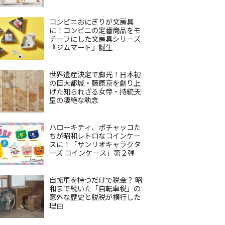
コンビニおにぎりが文房具
に！コンビニの定番商品をモ
チーフにした文房具シリーズ
『ジムマート』誕生
世界遺産決定で脚光！日本初
の巨大都城・藤原京を創り上
げた知られざる女帝・持統天
皇の凄絶な執念
ハローキティ、ポチャッコた
ちが昭和レトロなコインケー
スに！「サンリオキャラクタ
ーズ コインケース」第２弾
自転車を持つだけで税金？ 昭
和まで続いた「自転車税」の
意外な歴史と脱税が横行した
理由