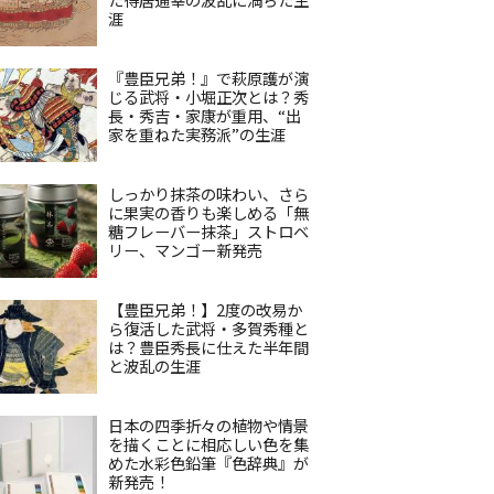
涯
『豊臣兄弟！』で萩原護が演
じる武将・小堀正次とは？秀
長・秀吉・家康が重用、“出
家を重ねた実務派”の生涯
しっかり抹茶の味わい、さら
に果実の香りも楽しめる「無
糖フレーバー抹茶」ストロベ
リー、マンゴー新発売
【豊臣兄弟！】2度の改易か
ら復活した武将・多賀秀種と
は？豊臣秀長に仕えた半年間
と波乱の生涯
日本の四季折々の植物や情景
を描くことに相応しい色を集
めた水彩色鉛筆『色辞典』が
新発売！