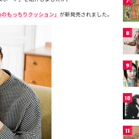
7
めのもっちりクッション」
が新発売されました。
8
9
10
11