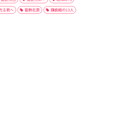
光る君へ
葛飾北斎
鎌倉殿の13人