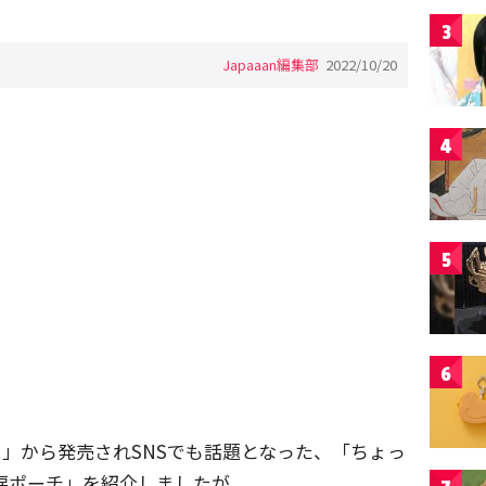
3
Japaaan編集部
2022/10/20
4
5
6
E!」から発売されSNSでも話題となった、「ちょっ
涙ポーチ」を紹介しましたが、