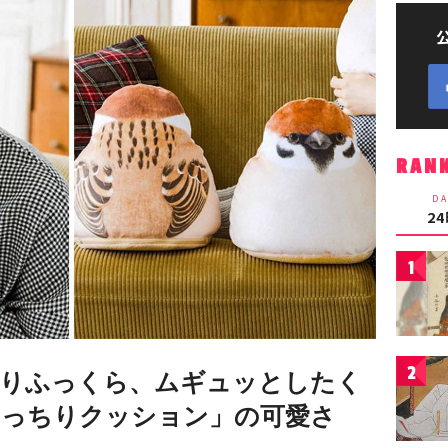
RAN
DA
2
1
2
ちりふっくら、ムギュッとしたく
もっちりクッション」の可愛さ