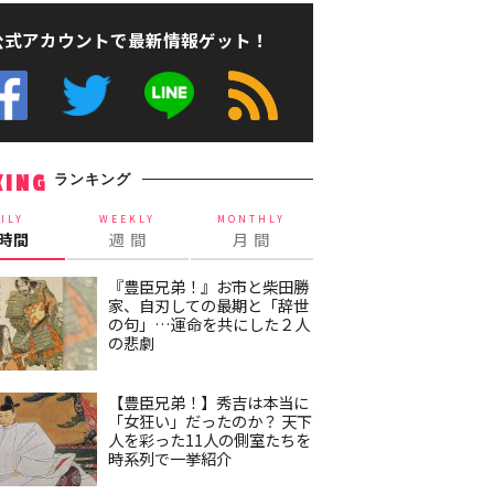
公式アカウントで最新情報ゲット！
ランキング
KING
ILY
WEEKLY
MONTHLY
4時間
週 間
月 間
『豊臣兄弟！』お市と柴田勝
家、自刃しての最期と「辞世
の句」…運命を共にした２人
の悲劇
【豊臣兄弟！】秀吉は本当に
「女狂い」だったのか？ 天下
人を彩った11人の側室たちを
時系列で一挙紹介