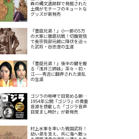
森の縄文遺跡群で発掘された
土偶がモチーフのキュートな
グッズが新発売
『豊臣兄弟！』小一郎の5万
の大軍に徹底抗戦！切腹覚悟
で長宗我部元親に降伏を迫っ
た武将・谷忠澄の生涯
『豊臣兄弟！』後半の鍵を握
る「浅井三姉妹」茶々・初・
江——秀吉に翻弄された波乱
の生涯
ゴジラの咆哮で目覚める朝…
1954年公開『ゴジラ』の貴重
音源を搭載した「ゴジラ音声
目覚まし時計」が新発売
村上水軍を率いた戦国武将！
幼い弟を支え、共に海へ散っ
た得居通幸の波乱に満ちた生