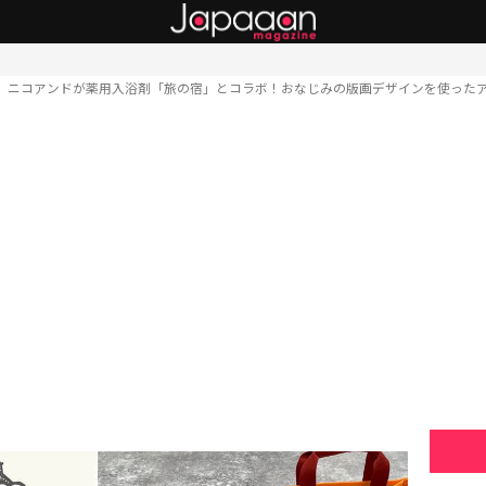
ニコアンドが薬用入浴剤「旅の宿」とコラボ！おなじみの版画デザインを使った