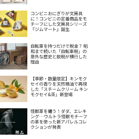
コンビニおにぎりが文房具
に！コンビニの定番商品をモ
チーフにした文房具シリーズ
『ジムマート』誕生
自転車を持つだけで税金？ 昭
和まで続いた「自転車税」の
意外な歴史と脱税が横行した
理由
【季節・数量限定】キンモク
セイの香りを天然精油で再現
した「スチームクリーム キン
モクセイ&茶」新登場
怪獣革を纏う！ダダ、エレキ
ング…ウルトラ怪獣モチーフ
の革を使った新アパレルコレ
クションが発表