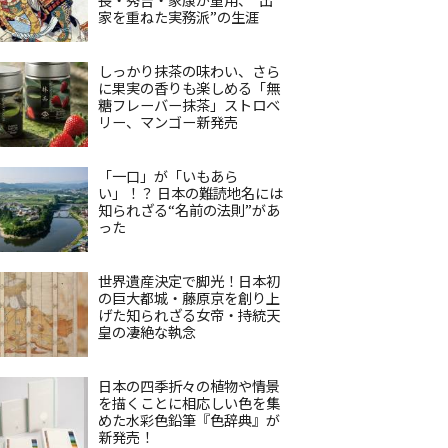
家を重ねた実務派”の生涯
しっかり抹茶の味わい、さら
に果実の香りも楽しめる「無
糖フレーバー抹茶」ストロベ
リー、マンゴー新発売
「一口」が「いもあら
い」！？ 日本の難読地名には
知られざる“名前の法則”があ
った
世界遺産決定で脚光！日本初
の巨大都城・藤原京を創り上
げた知られざる女帝・持統天
皇の凄絶な執念
日本の四季折々の植物や情景
を描くことに相応しい色を集
めた水彩色鉛筆『色辞典』が
新発売！