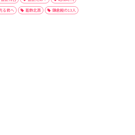
光る君へ
葛飾北斎
鎌倉殿の13人