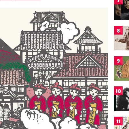
7
8
9
10
11