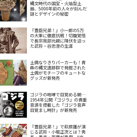
縄文時代の国宝・火焔型土
器、5000年前の人々が刻んだ
謎とデザインの秘密
『豊臣兄弟！』小一郎の5万
の大軍に徹底抗戦！切腹覚悟
で長宗我部元親に降伏を迫っ
た武将・谷忠澄の生涯
土偶なりきりパーカーも！青
森の縄文遺跡群で発掘された
土偶がモチーフのキュートな
グッズが新発売
ゴジラの咆哮で目覚める朝…
1954年公開『ゴジラ』の貴重
音源を搭載した「ゴジラ音声
目覚まし時計」が新発売
『豊臣兄弟！』で萩原護が演
じる武将・小堀正次とは？秀
長・秀吉・家康が重用、“出