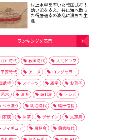
村上水軍を率いた戦国武将！
幼い弟を支え、共に海へ散っ
た得居通幸の波乱に満ちた生
涯
ランキングを表示
江戸時代
戦国時代
大河ドラマ
平安時代
アニメ
ロングセラー
国武将
スイーツ
雑学
お菓子
幕末
漫画
時代劇
テレビ
べらぼう
明治時代
織田信長
川家康
抹茶
デザイン
文房具
フィギュア
展覧会
鎌倉時代
豊臣秀吉
豊臣兄弟！
昭和時代