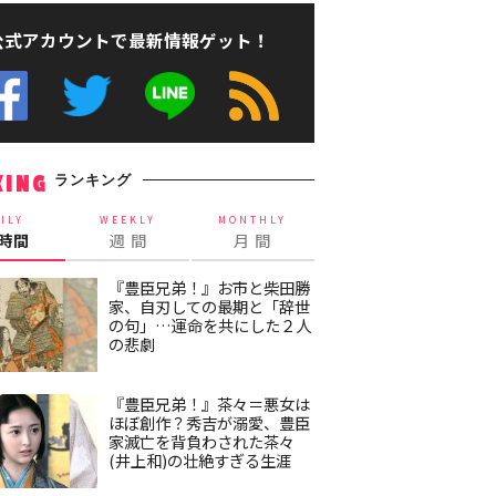
公式アカウントで最新情報ゲット！
ランキング
KING
ILY
WEEKLY
MONTHLY
4時間
週 間
月 間
『豊臣兄弟！』お市と柴田勝
家、自刃しての最期と「辞世
の句」…運命を共にした２人
の悲劇
『豊臣兄弟！』茶々＝悪女は
ほぼ創作？秀吉が溺愛、豊臣
家滅亡を背負わされた茶々
(井上和)の壮絶すぎる生涯