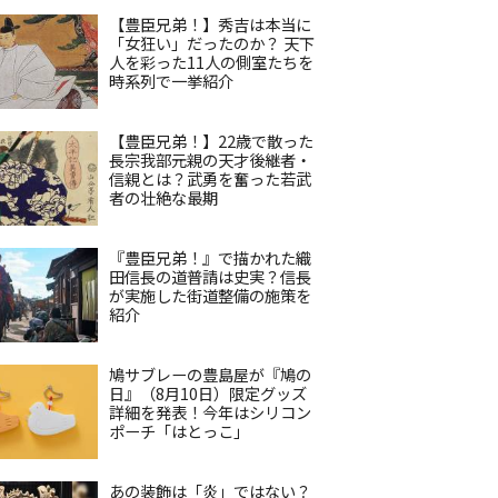
【豊臣兄弟！】秀吉は本当に
「女狂い」だったのか？ 天下
人を彩った11人の側室たちを
時系列で一挙紹介
【豊臣兄弟！】22歳で散った
長宗我部元親の天才後継者・
信親とは？武勇を奮った若武
者の壮絶な最期
『豊臣兄弟！』で描かれた織
田信長の道普請は史実？信長
が実施した街道整備の施策を
紹介
鳩サブレーの豊島屋が『鳩の
日』（8月10日）限定グッズ
詳細を発表！今年はシリコン
ポーチ「はとっこ」
あの装飾は「炎」ではない？