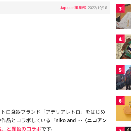
Japaaan編集部
2022/10/18
3
4
5
6
レトロ食器ブランド「アデリアレトロ」をはじめ
や作品とコラボしている
「niko and …（ニコアン
宿」と異色のコラボ
です。