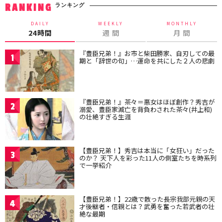
ランキング
RANKING
DAILY
WEEKLY
MONTHLY
24時間
週 間
月 間
『豊臣兄弟！』お市と柴田勝家、自刃しての最
1
期と「辞世の句」…運命を共にした２人の悲劇
『豊臣兄弟！』茶々＝悪女はほぼ創作？秀吉が
2
溺愛、豊臣家滅亡を背負わされた茶々(井上和)
の壮絶すぎる生涯
【豊臣兄弟！】秀吉は本当に「女狂い」だった
3
のか？ 天下人を彩った11人の側室たちを時系列
で一挙紹介
【豊臣兄弟！】22歳で散った長宗我部元親の天
4
才後継者・信親とは？武勇を奮った若武者の壮
絶な最期