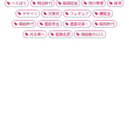
べらぼう
明治時代
織田信長
徳川家康
抹茶
デザイン
文房具
フィギュア
展覧会
鎌倉時代
豊臣秀吉
豊臣兄弟！
昭和時代
光る君へ
葛飾北斎
鎌倉殿の13人