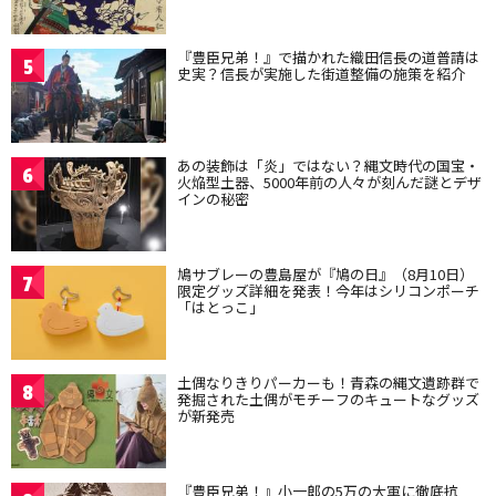
『豊臣兄弟！』で描かれた織田信長の道普請は
5
史実？信長が実施した街道整備の施策を紹介
あの装飾は「炎」ではない？縄文時代の国宝・
6
火焔型土器、5000年前の人々が刻んだ謎とデザ
インの秘密
鳩サブレーの豊島屋が『鳩の日』（8月10日）
7
限定グッズ詳細を発表！今年はシリコンポーチ
「はとっこ」
土偶なりきりパーカーも！青森の縄文遺跡群で
8
発掘された土偶がモチーフのキュートなグッズ
が新発売
『豊臣兄弟！』小一郎の5万の大軍に徹底抗