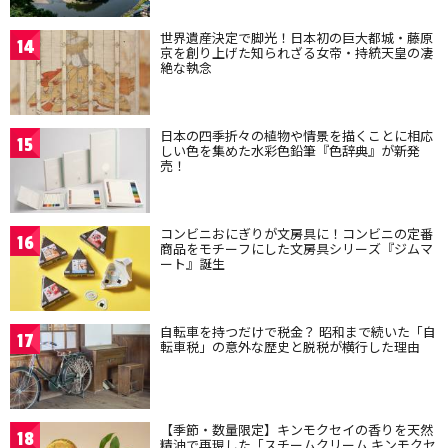
世界遺産決定で脚光！日本初の巨大都城・藤原
14
京を創り上げた知られざる女帝・持統天皇の凄
絶な執念
日本の四季折々の植物や情景を描くことに相応
15
しい色を集めた水彩色鉛筆『色辞典』が新発
売！
コンビニおにぎりが文房具に！コンビニの定番
16
商品をモチーフにした文房具シリーズ『ジムマ
ート』誕生
自転車を持つだけで税金？ 昭和まで続いた「自
17
転車税」の意外な歴史と脱税が横行した理由
【季節・数量限定】キンモクセイの香りを天然
18
精油で再現した「スチームクリーム キンモクセ