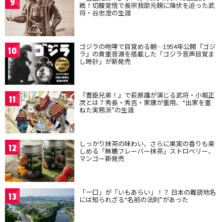
9
戦！切腹覚悟で長宗我部元親に降伏を迫った武
将・谷忠澄の生涯
ゴジラの咆哮で目覚める朝…1954年公開『ゴジ
10
ラ』の貴重音源を搭載した「ゴジラ音声目覚ま
し時計」が新発売
『豊臣兄弟！』で萩原護が演じる武将・小堀正
11
次とは？秀長・秀吉・家康が重用、“出家を重
ねた実務派”の生涯
しっかり抹茶の味わい、さらに果実の香りも楽
12
しめる「無糖フレーバー抹茶」ストロベリー、
マンゴー新発売
「一口」が「いもあらい」！？ 日本の難読地名
13
には知られざる“名前の法則”があった