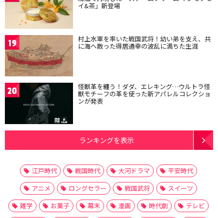
イ&茶」新登場
村上水軍を率いた戦国武将！幼い弟を支え、共
19
に海へ散った得居通幸の波乱に満ちた生涯
怪獣革を纏う！ダダ、エレキング…ウルトラ怪
20
獣モチーフの革を使った新アパレルコレクショ
ンが発表
ランキングを表示
江戸時代
戦国時代
大河ドラマ
平安時代
アニメ
ロングセラー
戦国武将
スイーツ
雑学
お菓子
幕末
漫画
時代劇
テレビ