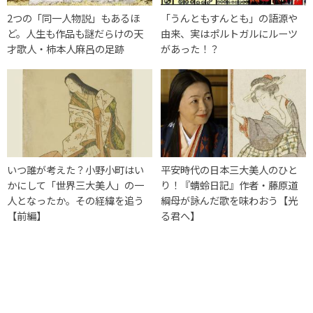
2つの「同一人物説」もあるほ
「うんともすんとも」の語源や
ど。人生も作品も謎だらけの天
由来、実はポルトガルにルーツ
才歌人・柿本人麻呂の足跡
があった！？
いつ誰が考えた？小野小町はい
平安時代の日本三大美人のひと
かにして「世界三大美人」の一
り！『蜻蛉日記』作者・藤原道
人となったか。その経緯を追う
綱母が詠んだ歌を味わおう【光
【前編】
る君へ】