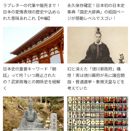
ラブレターの代筆や販売まで！
永久保存確定！日本初の日本史
日本の愛情表現の歴史や込めら
事典「国史大辞典」の絵図ペー
れた意味あれこれ【中編】
ジが感動レベルでスゴい！
日本史の重要キーワード「朝
幻と消えた「徳川新政府」構
廷」って何？いつ廃止された
想！実は徳川幕府が先に議会開
の？武家政権との関係史を紐解
設・普通選挙・象徴天皇などを
く
考えていた