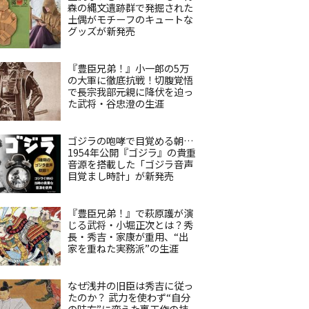
森の縄文遺跡群で発掘された
土偶がモチーフのキュートな
グッズが新発売
『豊臣兄弟！』小一郎の5万
の大軍に徹底抗戦！切腹覚悟
で長宗我部元親に降伏を迫っ
た武将・谷忠澄の生涯
ゴジラの咆哮で目覚める朝…
1954年公開『ゴジラ』の貴重
音源を搭載した「ゴジラ音声
目覚まし時計」が新発売
『豊臣兄弟！』で萩原護が演
じる武将・小堀正次とは？秀
長・秀吉・家康が重用、“出
家を重ねた実務派”の生涯
なぜ浅井の旧臣は秀吉に従っ
たのか？ 武力を使わず“自分
の味方”に変えた裏工作の技