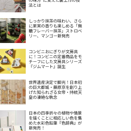
法とは
しっかり抹茶の味わい、さら
に果実の香りも楽しめる「無
糖フレーバー抹茶」ストロベ
リー、マンゴー新発売
コンビニおにぎりが文房具
に！コンビニの定番商品をモ
チーフにした文房具シリーズ
『ジムマート』誕生
世界遺産決定で脚光！日本初
の巨大都城・藤原京を創り上
げた知られざる女帝・持統天
皇の凄絶な執念
日本の四季折々の植物や情景
を描くことに相応しい色を集
めた水彩色鉛筆『色辞典』が
新発売！