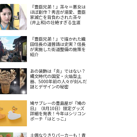
『豊臣兄弟！』茶々＝悪女は
ほぼ創作？秀吉が溺愛、豊臣
家滅亡を背負わされた茶々
(井上和)の壮絶すぎる生涯
『豊臣兄弟！』で描かれた織
田信長の道普請は史実？信長
が実施した街道整備の施策を
紹介
あの装飾は「炎」ではない？
縄文時代の国宝・火焔型土
器、5000年前の人々が刻んだ
謎とデザインの秘密
鳩サブレーの豊島屋が『鳩の
日』（8月10日）限定グッズ
詳細を発表！今年はシリコン
ポーチ「はとっこ」
土偶なりきりパーカーも！青