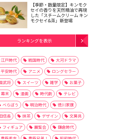
【季節・数量限定】キンモク
セイの香りを天然精油で再現
した「スチームクリーム キン
モクセイ&茶」新登場
ランキングを表示
江戸時代
戦国時代
大河ドラマ
平安時代
アニメ
ロングセラー
国武将
スイーツ
雑学
お菓子
幕末
漫画
時代劇
テレビ
べらぼう
明治時代
徳川家康
田信長
抹茶
デザイン
文房具
フィギュア
展覧会
鎌倉時代
豊臣秀吉
豊臣兄弟！
昭和時代