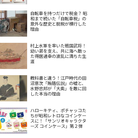
自転車を持つだけで税金？ 昭
和まで続いた「自転車税」の
意外な歴史と脱税が横行した
理由
村上水軍を率いた戦国武将！
幼い弟を支え、共に海へ散っ
た得居通幸の波乱に満ちた生
涯
教科書と違う！江戸時代の田
沼意次「賄賂伝説」の嘘と、
水野忠邦が「大奥」を敵に回
した本当の理由
ハローキティ、ポチャッコた
ちが昭和レトロなコインケー
スに！「サンリオキャラクタ
ーズ コインケース」第２弾