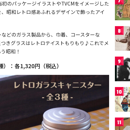
7
当初のパッケージイラストやTVCMをイメージした
を、昭和レトロ感あふれるデザインで飾ったアイ
8
ーなどのガラス製品から、巾着、コースターな
足つきグラスはレトロテイストもりもり♪これでメ
もう昭和！
9
）：各1,320円（税込）
10
11