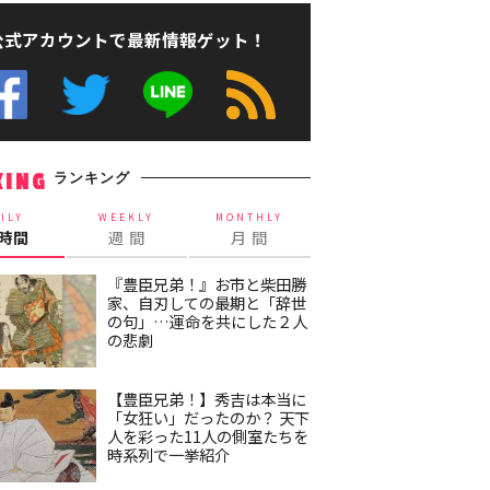
公式アカウントで最新情報ゲット！
ランキング
KING
ILY
WEEKLY
MONTHLY
4時間
週 間
月 間
『豊臣兄弟！』お市と柴田勝
家、自刃しての最期と「辞世
の句」…運命を共にした２人
の悲劇
【豊臣兄弟！】秀吉は本当に
「女狂い」だったのか？ 天下
人を彩った11人の側室たちを
時系列で一挙紹介