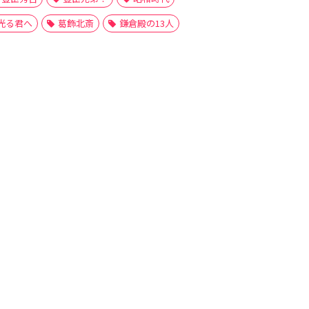
光る君へ
葛飾北斎
鎌倉殿の13人