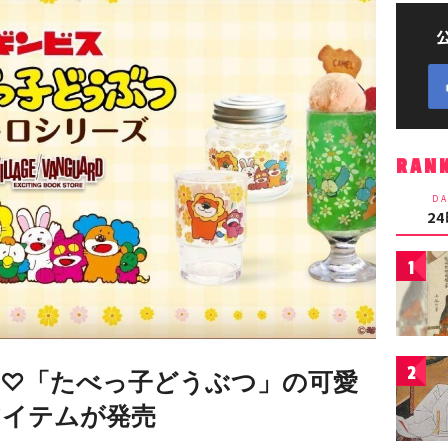
RAN
DA
2
1
2
♡「たべっ子どうぶつ」の可愛
アイテムが発売