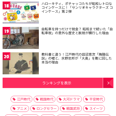
ハローキティ、ポチャッコたちが昭和レトロな
18
コインケースに！「サンリオキャラクターズ コ
インケース」第２弾
自転車を持つだけで税金？ 昭和まで続いた「自
19
転車税」の意外な歴史と脱税が横行した理由
教科書と違う！江戸時代の田沼意次「賄賂伝
20
説」の嘘と、水野忠邦が「大奥」を敵に回した
本当の理由
ランキングを表示
江戸時代
戦国時代
大河ドラマ
平安時代
アニメ
ロングセラー
戦国武将
スイーツ