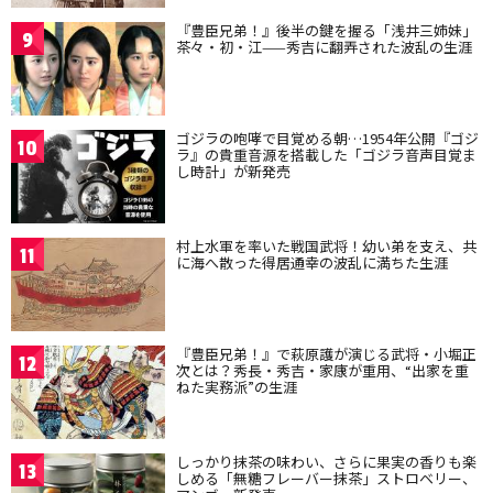
『豊臣兄弟！』後半の鍵を握る「浅井三姉妹」
9
茶々・初・江——秀吉に翻弄された波乱の生涯
ゴジラの咆哮で目覚める朝…1954年公開『ゴジ
10
ラ』の貴重音源を搭載した「ゴジラ音声目覚ま
し時計」が新発売
村上水軍を率いた戦国武将！幼い弟を支え、共
11
に海へ散った得居通幸の波乱に満ちた生涯
『豊臣兄弟！』で萩原護が演じる武将・小堀正
12
次とは？秀長・秀吉・家康が重用、“出家を重
ねた実務派”の生涯
しっかり抹茶の味わい、さらに果実の香りも楽
13
しめる「無糖フレーバー抹茶」ストロベリー、