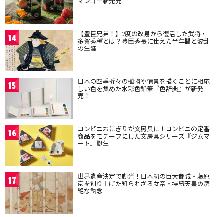
マンゴー新発売
【豊臣兄弟！】2度の改易から復活した武将・
14
多賀秀種とは？豊臣秀長に仕えた半年間と波乱
の生涯
日本の四季折々の植物や情景を描くことに相応
15
しい色を集めた水彩色鉛筆『色辞典』が新発
売！
コンビニおにぎりが文房具に！コンビニの定番
16
商品をモチーフにした文房具シリーズ『ジムマ
ート』誕生
世界遺産決定で脚光！日本初の巨大都城・藤原
17
京を創り上げた知られざる女帝・持統天皇の凄
絶な執念