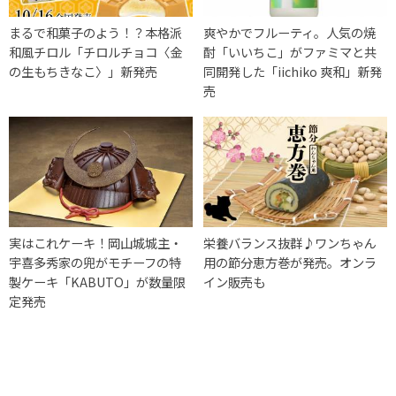
まるで和菓子のよう！？本格派
爽やかでフルーティ。人気の焼
和風チロル「チロルチョコ〈金
酎「いいちこ」がファミマと共
の生もちきなこ〉」新発売
同開発した「iichiko 爽和」新発
売
実はこれケーキ！岡山城城主・
栄養バランス抜群♪ワンちゃん
宇喜多秀家の兜がモチーフの特
用の節分恵方巻が発売。オンラ
製ケーキ「KABUTO」が数量限
イン販売も
定発売