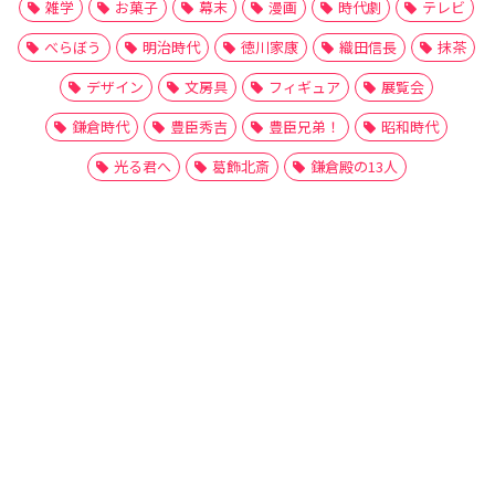
雑学
お菓子
幕末
漫画
時代劇
テレビ
べらぼう
明治時代
徳川家康
織田信長
抹茶
デザイン
文房具
フィギュア
展覧会
鎌倉時代
豊臣秀吉
豊臣兄弟！
昭和時代
光る君へ
葛飾北斎
鎌倉殿の13人