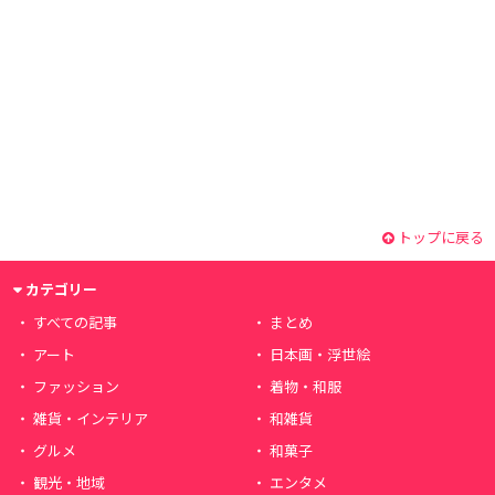
トップに戻る
カテゴリー
すべての記事
まとめ
アート
日本画・浮世絵
ファッション
着物・和服
雑貨・インテリア
和雑貨
グルメ
和菓子
観光・地域
エンタメ