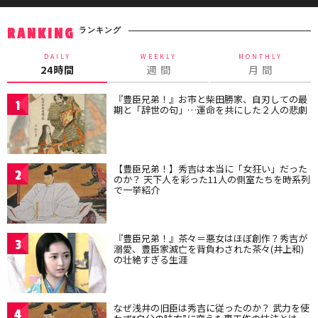
ランキング
RANKING
DAILY
WEEKLY
MONTHLY
24時間
週 間
月 間
『豊臣兄弟！』お市と柴田勝家、自刃しての最
1
期と「辞世の句」…運命を共にした２人の悲劇
【豊臣兄弟！】秀吉は本当に「女狂い」だった
2
のか？ 天下人を彩った11人の側室たちを時系列
で一挙紹介
『豊臣兄弟！』茶々＝悪女はほぼ創作？秀吉が
3
溺愛、豊臣家滅亡を背負わされた茶々(井上和)
の壮絶すぎる生涯
なぜ浅井の旧臣は秀吉に従ったのか？ 武力を使
4