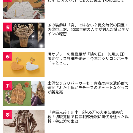
わず“自分の味方”に変えた裏工作の技法とは
あの装飾は「炎」ではない？縄文時代の国宝・
5
火焔型土器、5000年前の人々が刻んだ謎とデザ
インの秘密
鳩サブレーの豊島屋が『鳩の日』（8月10日）
6
限定グッズ詳細を発表！今年はシリコンポーチ
「はとっこ」
土偶なりきりパーカーも！青森の縄文遺跡群で
7
発掘された土偶がモチーフのキュートなグッズ
が新発売
『豊臣兄弟！』小一郎の5万の大軍に徹底抗
8
戦！切腹覚悟で長宗我部元親に降伏を迫った武
将・谷忠澄の生涯