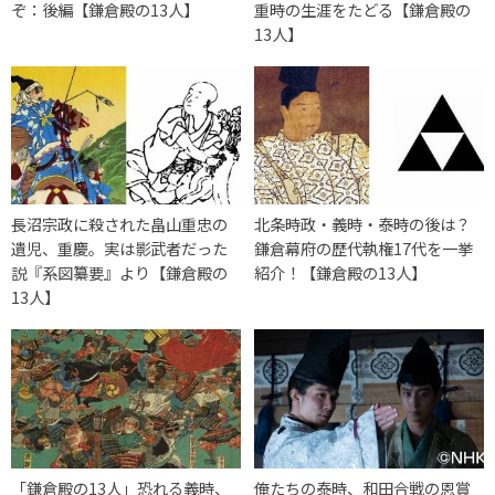
ぞ：後編【鎌倉殿の13人】
重時の生涯をたどる【鎌倉殿の
13人】
長沼宗政に殺された畠山重忠の
北条時政・義時・泰時の後は？
遺児、重慶。実は影武者だった
鎌倉幕府の歴代執権17代を一挙
説『系図纂要』より【鎌倉殿の
紹介！【鎌倉殿の13人】
13人】
「鎌倉殿の13人」恐れる義時、
俺たちの泰時、和田合戦の恩賞