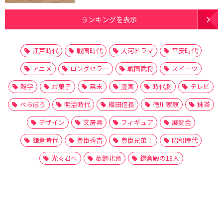
ランキングを表示
江戸時代
戦国時代
大河ドラマ
平安時代
アニメ
ロングセラー
戦国武将
スイーツ
雑学
お菓子
幕末
漫画
時代劇
テレビ
べらぼう
明治時代
織田信長
徳川家康
抹茶
デザイン
文房具
フィギュア
展覧会
鎌倉時代
豊臣秀吉
豊臣兄弟！
昭和時代
光る君へ
葛飾北斎
鎌倉殿の13人