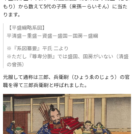
もり）から数えて5代の子孫（来孫－らいそん）に当た
ります。
【平盛綱略系図】
平清盛－重盛－資盛－盛国－国房－盛綱
※『系図纂要』平氏 二より
※ただし『尊卑分脈』では盛国、国房がいない（清盛
の曾孫）
元服して通称は三郎、兵衛尉（ひょうゑのじょう）の官
職を得て三郎兵衛尉と呼ばれました。