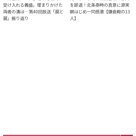
受け入れる義盛。埋まりかけた
を辞退！北条泰時の真意に源実
両者の溝は…第40回放送「罠と
朝はじめ一同感激【鎌倉殿の13
罠」振り返り
人】