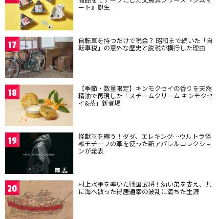
ート』誕生
自転車を持つだけで税金？ 昭和まで続いた「自
17
転車税」の意外な歴史と脱税が横行した理由
【季節・数量限定】キンモクセイの香りを天然
18
精油で再現した「スチームクリーム キンモクセ
イ&茶」新登場
怪獣革を纏う！ダダ、エレキング…ウルトラ怪
19
獣モチーフの革を使った新アパレルコレクショ
ンが発表
村上水軍を率いた戦国武将！幼い弟を支え、共
20
に海へ散った得居通幸の波乱に満ちた生涯