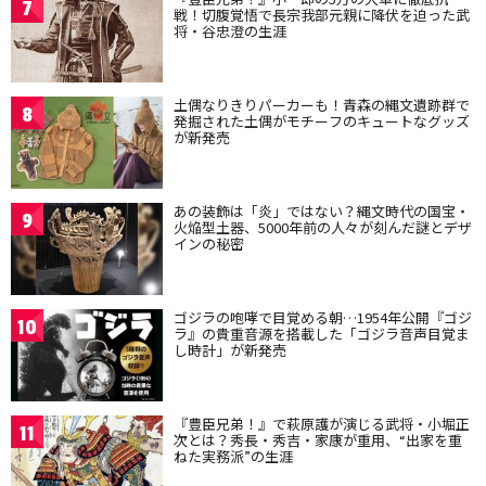
7
戦！切腹覚悟で長宗我部元親に降伏を迫った武
将・谷忠澄の生涯
土偶なりきりパーカーも！青森の縄文遺跡群で
8
発掘された土偶がモチーフのキュートなグッズ
が新発売
あの装飾は「炎」ではない？縄文時代の国宝・
9
火焔型土器、5000年前の人々が刻んだ謎とデザ
インの秘密
ゴジラの咆哮で目覚める朝…1954年公開『ゴジ
10
ラ』の貴重音源を搭載した「ゴジラ音声目覚ま
し時計」が新発売
『豊臣兄弟！』で萩原護が演じる武将・小堀正
11
次とは？秀長・秀吉・家康が重用、“出家を重
ねた実務派”の生涯