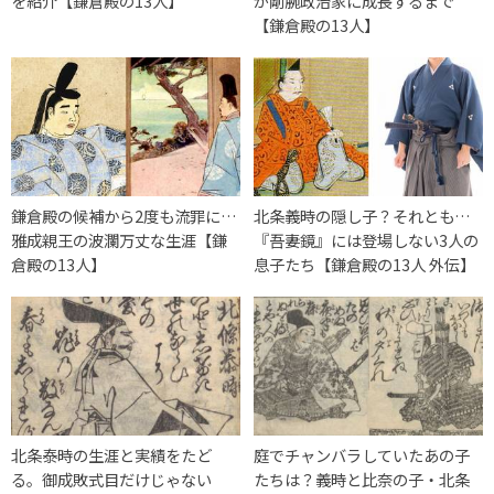
を紹介【鎌倉殿の13人】
が剛腕政治家に成長するまで
【鎌倉殿の13人】
鎌倉殿の候補から2度も流罪に…
北条義時の隠し子？それとも…
雅成親王の波瀾万丈な生涯【鎌
『吾妻鏡』には登場しない3人の
倉殿の13人】
息子たち【鎌倉殿の13人 外伝】
北条泰時の生涯と実績をたど
庭でチャンバラしていたあの子
る。御成敗式目だけじゃない
たちは？義時と比奈の子・北条