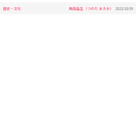
歴史・文化
角田晶生（つのだ あきお）
2022/10/09