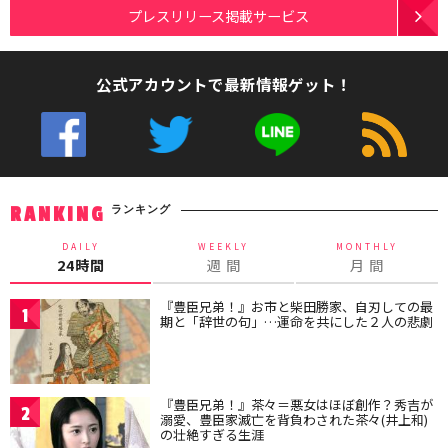
プレスリリース掲載サービス
公式アカウントで最新情報ゲット！
ランキング
RANKING
DAILY
WEEKLY
MONTHLY
24時間
週 間
月 間
『豊臣兄弟！』お市と柴田勝家、自刃しての最
1
期と「辞世の句」…運命を共にした２人の悲劇
『豊臣兄弟！』茶々＝悪女はほぼ創作？秀吉が
2
溺愛、豊臣家滅亡を背負わされた茶々(井上和)
の壮絶すぎる生涯