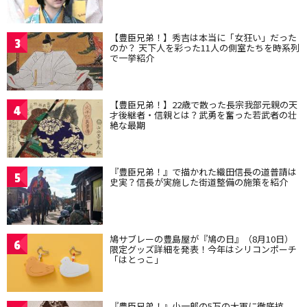
【豊臣兄弟！】秀吉は本当に「女狂い」だった
3
のか？ 天下人を彩った11人の側室たちを時系列
で一挙紹介
【豊臣兄弟！】22歳で散った長宗我部元親の天
4
才後継者・信親とは？武勇を奮った若武者の壮
絶な最期
『豊臣兄弟！』で描かれた織田信長の道普請は
5
史実？信長が実施した街道整備の施策を紹介
鳩サブレーの豊島屋が『鳩の日』（8月10日）
6
限定グッズ詳細を発表！今年はシリコンポーチ
「はとっこ」
『豊臣兄弟！』小一郎の5万の大軍に徹底抗