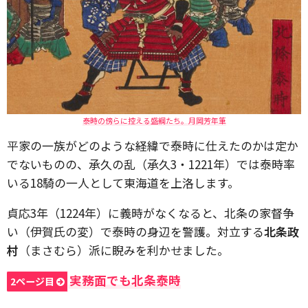
泰時の傍らに控える盛綱たち。月岡芳年筆
平家の一族がどのような経緯で泰時に仕えたのかは定か
でないものの、承久の乱（承久3・1221年）では泰時率
いる18騎の一人として東海道を上洛します。
貞応3年（1224年）に義時がなくなると、北条の家督争
い（伊賀氏の変）で泰時の身辺を警護。対立する
北条政
村
（まさむら）派に睨みを利かせました。
実務面でも北条泰時
2ページ目