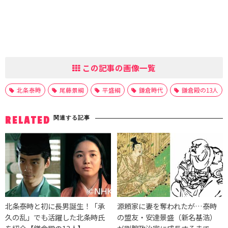
この記事の画像一覧
北条泰時
尾藤景綱
平盛綱
鎌倉時代
鎌倉殿の13人
関連する記事
RELATED
北条泰時と初に長男誕生！「承
源頼家に妻を奪われたが…泰時
久の乱」でも活躍した北条時氏
の盟友・安達景盛（新名基浩）