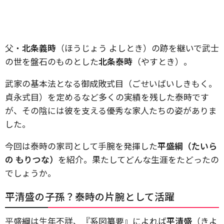
父・
北条義時
（ほうじょう よしとき）の跡を継いで武士
の世を盤石のものとした
北条泰時
（やすとき）。
武家の基本法となる御成敗式目（ごせいばいしきもく。
貞永式目）を定めるなど多くの実績を残した泰時です
が、その陰には彼を支える優秀な家人たちの姿がありま
した。
今回は泰時の家司として手腕を発揮した
平盛綱（たいら
の もりつな）
を紹介。果たしてどんな生涯をたどったの
でしょうか。
平清盛の子孫？泰時の片腕として活躍
平盛綱は生年不詳、『系図纂要』によれば
平清盛
（きよ