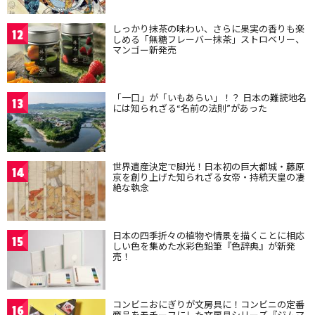
しっかり抹茶の味わい、さらに果実の香りも楽
12
しめる「無糖フレーバー抹茶」ストロベリー、
マンゴー新発売
「一口」が「いもあらい」！？ 日本の難読地名
13
には知られざる“名前の法則”があった
世界遺産決定で脚光！日本初の巨大都城・藤原
14
京を創り上げた知られざる女帝・持統天皇の凄
絶な執念
日本の四季折々の植物や情景を描くことに相応
15
しい色を集めた水彩色鉛筆『色辞典』が新発
売！
コンビニおにぎりが文房具に！コンビニの定番
16
商品をモチーフにした文房具シリーズ『ジムマ