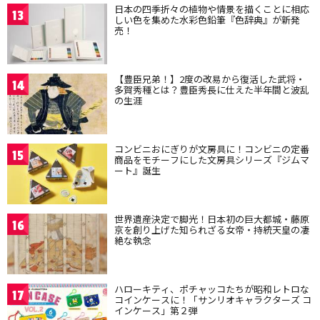
日本の四季折々の植物や情景を描くことに相応
13
しい色を集めた水彩色鉛筆『色辞典』が新発
売！
【豊臣兄弟！】2度の改易から復活した武将・
14
多賀秀種とは？豊臣秀長に仕えた半年間と波乱
の生涯
コンビニおにぎりが文房具に！コンビニの定番
15
商品をモチーフにした文房具シリーズ『ジムマ
ート』誕生
世界遺産決定で脚光！日本初の巨大都城・藤原
16
京を創り上げた知られざる女帝・持統天皇の凄
絶な執念
ハローキティ、ポチャッコたちが昭和レトロな
17
コインケースに！「サンリオキャラクターズ コ
インケース」第２弾