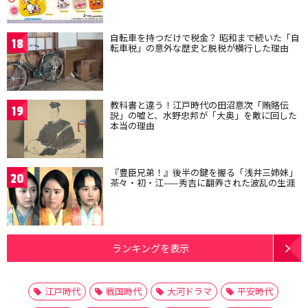
自転車を持つだけで税金？ 昭和まで続いた「自
18
転車税」の意外な歴史と脱税が横行した理由
教科書と違う！江戸時代の田沼意次「賄賂伝
19
説」の嘘と、水野忠邦が「大奥」を敵に回した
本当の理由
『豊臣兄弟！』後半の鍵を握る「浅井三姉妹」
20
茶々・初・江——秀吉に翻弄された波乱の生涯
ランキングを表示
江戸時代
戦国時代
大河ドラマ
平安時代