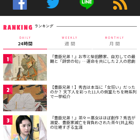
ランキング
RANKING
DAILY
WEEKLY
MONTHLY
24時間
週 間
月 間
『豊臣兄弟！』お市と柴田勝家、自刃しての最
1
期と「辞世の句」…運命を共にした２人の悲劇
【豊臣兄弟！】秀吉は本当に「女狂い」だった
2
のか？ 天下人を彩った11人の側室たちを時系列
で一挙紹介
『豊臣兄弟！』茶々＝悪女はほぼ創作？秀吉が
3
溺愛、豊臣家滅亡を背負わされた茶々(井上和)
の壮絶すぎる生涯