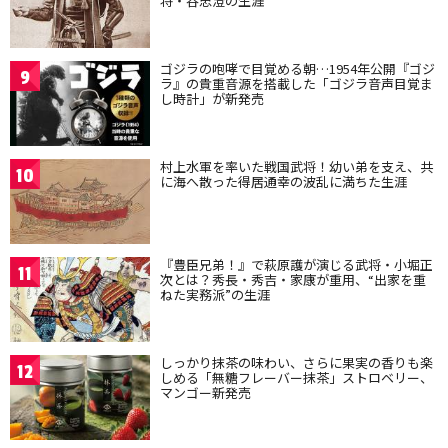
将・谷忠澄の生涯
ゴジラの咆哮で目覚める朝…1954年公開『ゴジ
9
ラ』の貴重音源を搭載した「ゴジラ音声目覚ま
し時計」が新発売
村上水軍を率いた戦国武将！幼い弟を支え、共
10
に海へ散った得居通幸の波乱に満ちた生涯
『豊臣兄弟！』で萩原護が演じる武将・小堀正
11
次とは？秀長・秀吉・家康が重用、“出家を重
ねた実務派”の生涯
しっかり抹茶の味わい、さらに果実の香りも楽
12
しめる「無糖フレーバー抹茶」ストロベリー、
マンゴー新発売