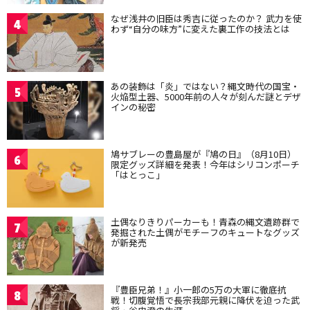
なぜ浅井の旧臣は秀吉に従ったのか？ 武力を使
4
わず“自分の味方”に変えた裏工作の技法とは
あの装飾は「炎」ではない？縄文時代の国宝・
5
火焔型土器、5000年前の人々が刻んだ謎とデザ
インの秘密
鳩サブレーの豊島屋が『鳩の日』（8月10日）
6
限定グッズ詳細を発表！今年はシリコンポーチ
「はとっこ」
土偶なりきりパーカーも！青森の縄文遺跡群で
7
発掘された土偶がモチーフのキュートなグッズ
が新発売
『豊臣兄弟！』小一郎の5万の大軍に徹底抗
8
戦！切腹覚悟で長宗我部元親に降伏を迫った武