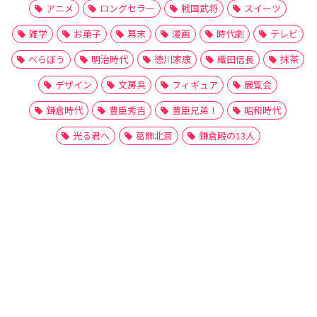
アニメ
ロングセラー
戦国武将
スイーツ
雑学
お菓子
幕末
漫画
時代劇
テレビ
べらぼう
明治時代
徳川家康
織田信長
抹茶
デザイン
文房具
フィギュア
展覧会
鎌倉時代
豊臣秀吉
豊臣兄弟！
昭和時代
光る君へ
葛飾北斎
鎌倉殿の13人