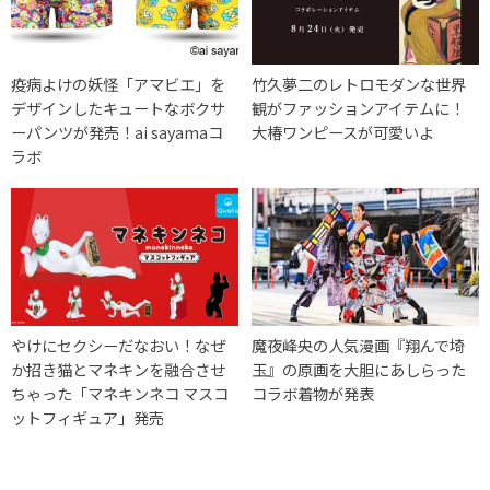
疫病よけの妖怪「アマビエ」を
竹久夢二のレトロモダンな世界
デザインしたキュートなボクサ
観がファッションアイテムに！
ーパンツが発売！ai sayamaコ
大椿ワンピースが可愛いよ
ラボ
やけにセクシーだなおい！なぜ
魔夜峰央の人気漫画『翔んで埼
か招き猫とマネキンを融合させ
玉』の原画を大胆にあしらった
ちゃった「マネキンネコ マスコ
コラボ着物が発表
ットフィギュア」発売