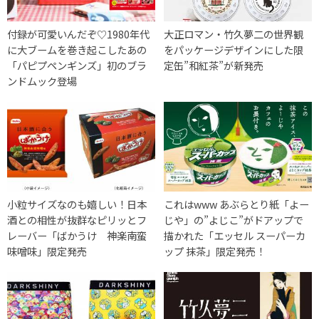
付録が可愛いんだぞ♡1980年代
大正ロマン・竹久夢二の世界観
に大ブームを巻き起こしたあの
をパッケージデザインにした限
「パピプペンギンズ」初のブラ
定缶”和紅茶”が新発売
ンドムック登場
小粒サイズなのも嬉しい！日本
これはwww あぶらとり紙「よー
酒との相性が抜群なピリッとフ
じや」の”よじこ”がドアップで
レーバー「ばかうけ 神楽南蛮
描かれた「エッセル スーパーカ
味噌味」限定発売
ップ 抹茶」限定発売！