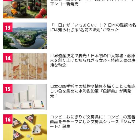
マンゴー新発売
「一口」が「いもあらい」！？ 日本の難読地名
13
には知られざる“名前の法則”があった
世界遺産決定で脚光！日本初の巨大都城・藤原
14
京を創り上げた知られざる女帝・持統天皇の凄
絶な執念
日本の四季折々の植物や情景を描くことに相応
15
しい色を集めた水彩色鉛筆『色辞典』が新発
売！
コンビニおにぎりが文房具に！コンビニの定番
16
商品をモチーフにした文房具シリーズ『ジムマ
ート』誕生