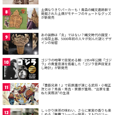
土偶なりきりパーカーも！青森の縄文遺跡群で
8
発掘された土偶がモチーフのキュートなグッズ
が新発売
あの装飾は「炎」ではない？縄文時代の国宝・
9
火焔型土器、5000年前の人々が刻んだ謎とデザ
インの秘密
ゴジラの咆哮で目覚める朝…1954年公開『ゴジ
10
ラ』の貴重音源を搭載した「ゴジラ音声目覚ま
し時計」が新発売
『豊臣兄弟！』で萩原護が演じる武将・小堀正
11
次とは？秀長・秀吉・家康が重用、“出家を重
ねた実務派”の生涯
しっかり抹茶の味わい、さらに果実の香りも楽
12
しめる「無糖フレーバー抹茶」ストロベリー、