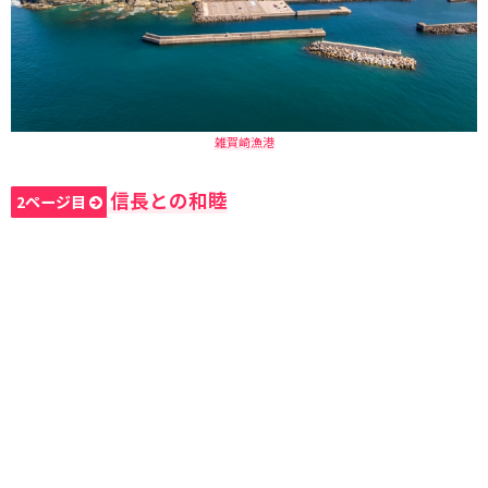
雑賀崎漁港
信長との和睦
2ページ目