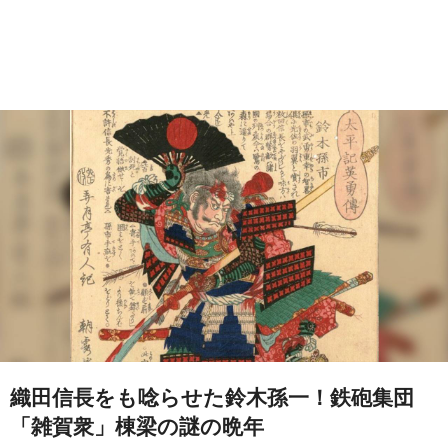
織田信長をも唸らせた鈴木孫一！鉄砲集団
「雑賀衆」棟梁の謎の晩年