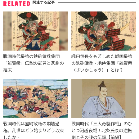
関連する記事
RELATED
戦国時代最強の鉄砲傭兵集団
織田信長をも苦しめた戦国最強
「雑賀衆」伝説の武勇と悲劇の
の鉄砲傭兵・地侍集団「雑賀衆
結末
（さいかしゅう）」とは？
戦国時代は室町政権の崩壊過
戦国時代「三大奇襲作戦」のひ
程。乱世はどう始まりどう収束
とつ河越夜戦！北条氏康の逆転
したか…
劇とその後の伝説【前編】