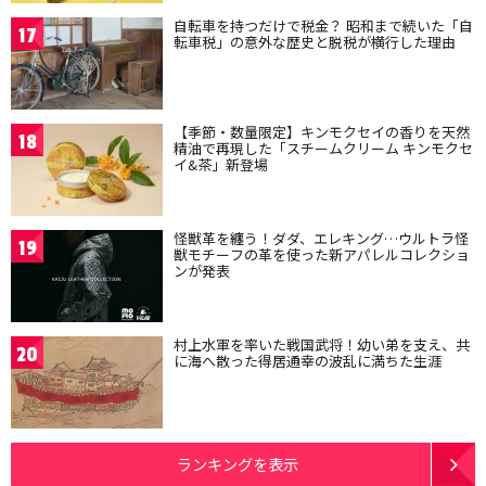
自転車を持つだけで税金？ 昭和まで続いた「自
17
転車税」の意外な歴史と脱税が横行した理由
【季節・数量限定】キンモクセイの香りを天然
18
精油で再現した「スチームクリーム キンモクセ
イ&茶」新登場
怪獣革を纏う！ダダ、エレキング…ウルトラ怪
19
獣モチーフの革を使った新アパレルコレクショ
ンが発表
村上水軍を率いた戦国武将！幼い弟を支え、共
20
に海へ散った得居通幸の波乱に満ちた生涯
ランキングを表示