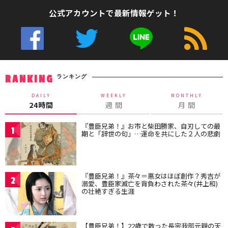
公式アカウントで最新情報ゲット！
ランキング
RANKING
DAILY
WEEKLY
MONTHLY
24時間
週 間
月 間
『豊臣兄弟！』お市と柴田勝家、自刃しての最
1
期と「辞世の句」…運命を共にした２人の悲劇
『豊臣兄弟！』茶々＝悪女はほぼ創作？秀吉が
2
溺愛、豊臣家滅亡を背負わされた茶々(井上和)
の壮絶すぎる生涯
【豊臣兄弟！】22歳で散った長宗我部元親の天