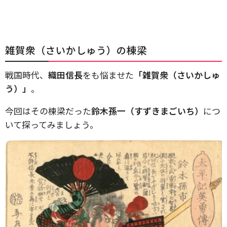
雑賀衆（さいかしゅう）の棟梁
戦国時代、
織田信長
をも悩ませた
「雑賀衆（さいかしゅ
う）」
。
今回はその棟梁だった
鈴木孫一（すずきまごいち）
につ
いて探ってみましょう。