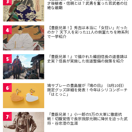
3
才後継者・信親とは？武勇を奮った若武者の壮
絶な最期
【豊臣兄弟！】秀吉は本当に「女狂い」だった
4
のか？ 天下人を彩った11人の側室たちを時系列
で一挙紹介
『豊臣兄弟！』で描かれた織田信長の道普請は
5
史実？信長が実施した街道整備の施策を紹介
鳩サブレーの豊島屋が『鳩の日』（8月10日）
6
限定グッズ詳細を発表！今年はシリコンポーチ
「はとっこ」
『豊臣兄弟！』小一郎の5万の大軍に徹底抗
7
戦！切腹覚悟で長宗我部元親に降伏を迫った武
将・谷忠澄の生涯