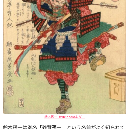
鈴木孫一（Wikipediaより）
鈴木孫一は別名
「雑賀孫一」
という名前がよく知られて