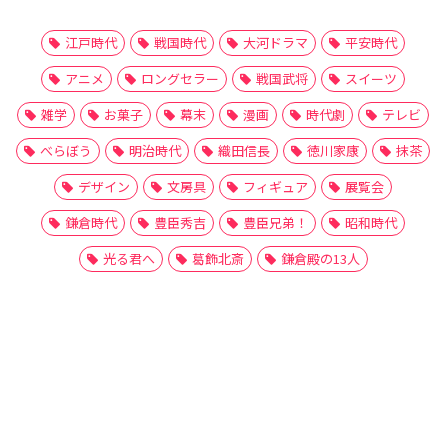
江戸時代
戦国時代
大河ドラマ
平安時代
アニメ
ロングセラー
戦国武将
スイーツ
雑学
お菓子
幕末
漫画
時代劇
テレビ
べらぼう
明治時代
織田信長
徳川家康
抹茶
デザイン
文房具
フィギュア
展覧会
鎌倉時代
豊臣秀吉
豊臣兄弟！
昭和時代
光る君へ
葛飾北斎
鎌倉殿の13人