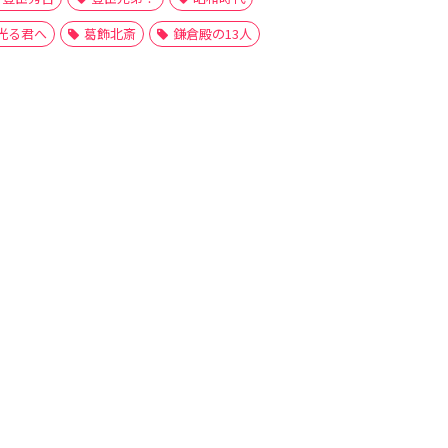
光る君へ
葛飾北斎
鎌倉殿の13人