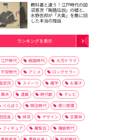
教科書と違う！江戸時代の田
沼意次「賄賂伝説」の嘘と、
水野忠邦が「大奥」を敵に回
した本当の理由
ランキングを表示
江戸時代
戦国時代
大河ドラマ
平安時代
アニメ
ロングセラー
国武将
スイーツ
雑学
お菓子
幕末
漫画
時代劇
テレビ
べらぼう
明治時代
徳川家康
田信長
抹茶
デザイン
文房具
フィギュア
展覧会
鎌倉時代
豊臣秀吉
豊臣兄弟！
昭和時代