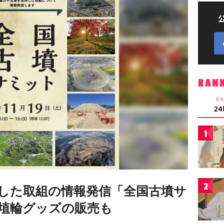
RAN
DA
2
1
2
した取組の情報発信「全国古墳サ
埴輪グッズの販売も