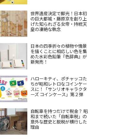
世界遺産決定で脚光！日本初
の巨大都城・藤原京を創り上
げた知られざる女帝・持統天
皇の凄絶な執念
日本の四季折々の植物や情景
を描くことに相応しい色を集
めた水彩色鉛筆『色辞典』が
新発売！
ハローキティ、ポチャッコた
ちが昭和レトロなコインケー
スに！「サンリオキャラクタ
ーズ コインケース」第２弾
自転車を持つだけで税金？ 昭
和まで続いた「自転車税」の
意外な歴史と脱税が横行した
理由