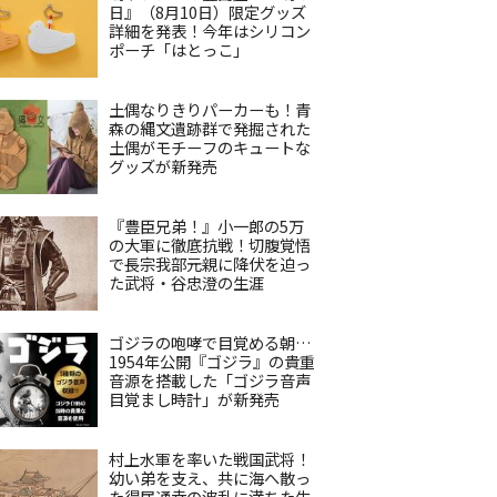
日』（8月10日）限定グッズ
詳細を発表！今年はシリコン
ポーチ「はとっこ」
土偶なりきりパーカーも！青
森の縄文遺跡群で発掘された
土偶がモチーフのキュートな
グッズが新発売
『豊臣兄弟！』小一郎の5万
の大軍に徹底抗戦！切腹覚悟
で長宗我部元親に降伏を迫っ
た武将・谷忠澄の生涯
ゴジラの咆哮で目覚める朝…
1954年公開『ゴジラ』の貴重
音源を搭載した「ゴジラ音声
目覚まし時計」が新発売
村上水軍を率いた戦国武将！
幼い弟を支え、共に海へ散っ
た得居通幸の波乱に満ちた生