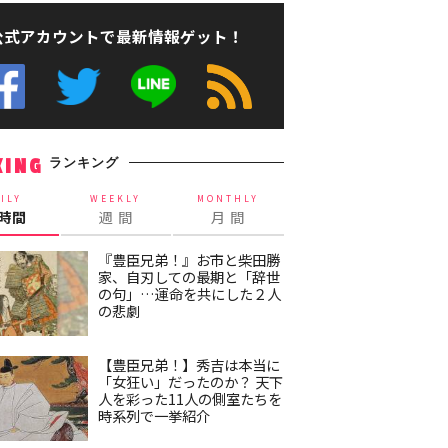
公式アカウントで最新情報ゲット！
ランキング
KING
ILY
WEEKLY
MONTHLY
4時間
週 間
月 間
『豊臣兄弟！』お市と柴田勝
家、自刃しての最期と「辞世
の句」…運命を共にした２人
の悲劇
【豊臣兄弟！】秀吉は本当に
「女狂い」だったのか？ 天下
人を彩った11人の側室たちを
時系列で一挙紹介