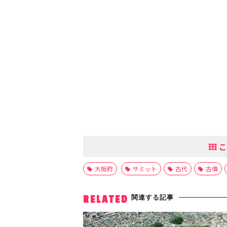
こ
大阪府
サミット
古代
古墳
関連する記事
RELATED