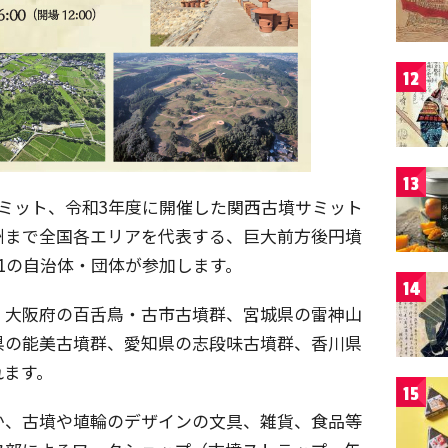
12
13
ミット、令和3年度に開催した関西古墳サミット
州まで全国各エリアを代表する、巨大前方後円墳
1の自治体・団体が参加します。
14
、大阪府の百舌鳥・古市古墳群、宮城県の雷神山
県の能美古墳群、愛知県の志段味古墳群、香川県
れます。
15
か、古墳や埴輪のデザインの文具、雑貨、食品等