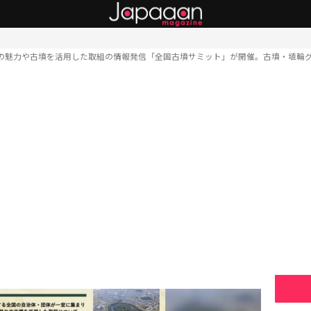
の魅力や古墳を活用した取組の情報発信「全国古墳サミット」が開催。古墳・埴輪