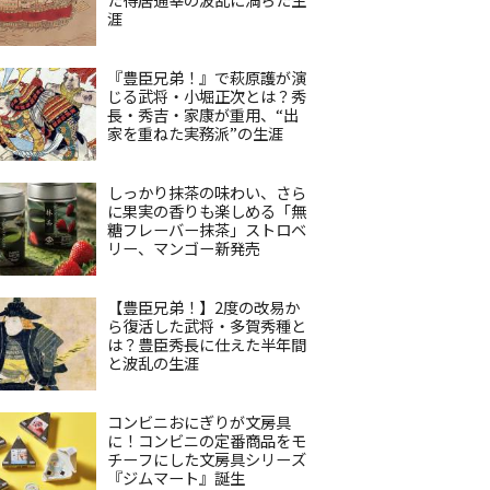
涯
『豊臣兄弟！』で萩原護が演
じる武将・小堀正次とは？秀
長・秀吉・家康が重用、“出
家を重ねた実務派”の生涯
しっかり抹茶の味わい、さら
に果実の香りも楽しめる「無
糖フレーバー抹茶」ストロベ
リー、マンゴー新発売
【豊臣兄弟！】2度の改易か
ら復活した武将・多賀秀種と
は？豊臣秀長に仕えた半年間
と波乱の生涯
コンビニおにぎりが文房具
に！コンビニの定番商品をモ
チーフにした文房具シリーズ
『ジムマート』誕生