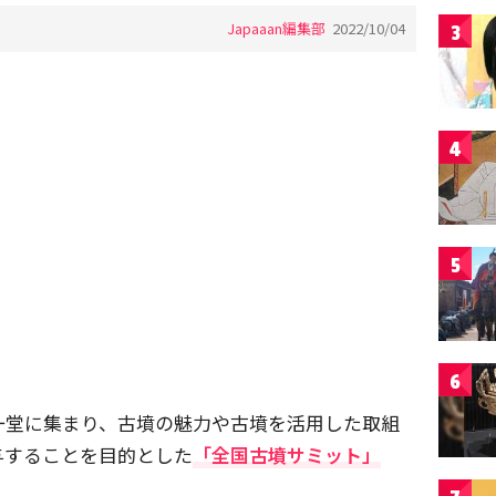
Japaaan編集部
2022/10/04
3
4
5
6
一堂に集まり、古墳の魅力や古墳を活用した取組
与することを目的とした
「全国古墳サミット」