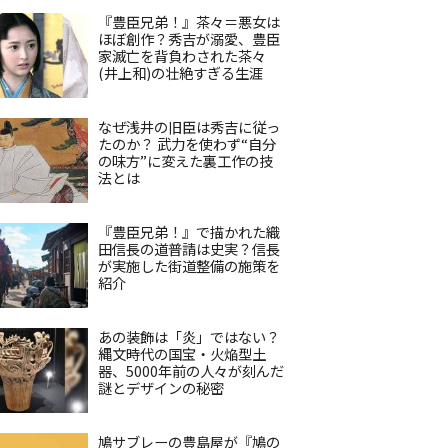
『豊臣兄弟！』茶々＝悪女は
ほぼ創作？秀吉が溺愛、豊臣
家滅亡を背負わされた茶々
(井上和)の壮絶すぎる生涯
なぜ浅井の旧臣は秀吉に従っ
たのか？ 武力を使わず“自分
の味方”に変えた裏工作の技
法とは
『豊臣兄弟！』で描かれた織
田信長の道普請は史実？信長
が実施した街道整備の施策を
紹介
あの装飾は「炎」ではない？
縄文時代の国宝・火焔型土
器、5000年前の人々が刻んだ
謎とデザインの秘密
鳩サブレーの豊島屋が『鳩の