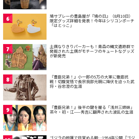
鳩サブレーの豊島屋が『鳩の日』（8月10日）
6
限定グッズ詳細を発表！今年はシリコンポーチ
「はとっこ」
土偶なりきりパーカーも！青森の縄文遺跡群で
7
発掘された土偶がモチーフのキュートなグッズ
が新発売
『豊臣兄弟！』小一郎の5万の大軍に徹底抗
8
戦！切腹覚悟で長宗我部元親に降伏を迫った武
将・谷忠澄の生涯
『豊臣兄弟！』後半の鍵を握る「浅井三姉妹」
9
茶々・初・江——秀吉に翻弄された波乱の生涯
ゴジラの咆哮で目覚める朝…1954年公開『ゴジ