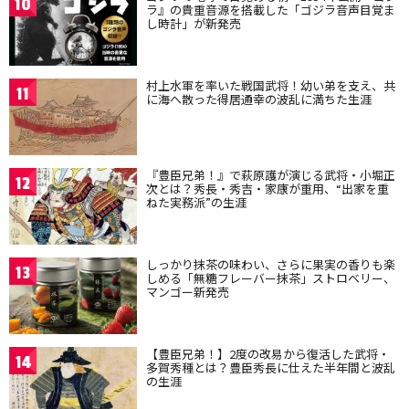
10
ラ』の貴重音源を搭載した「ゴジラ音声目覚ま
し時計」が新発売
村上水軍を率いた戦国武将！幼い弟を支え、共
11
に海へ散った得居通幸の波乱に満ちた生涯
『豊臣兄弟！』で萩原護が演じる武将・小堀正
12
次とは？秀長・秀吉・家康が重用、“出家を重
ねた実務派”の生涯
しっかり抹茶の味わい、さらに果実の香りも楽
13
しめる「無糖フレーバー抹茶」ストロベリー、
マンゴー新発売
【豊臣兄弟！】2度の改易から復活した武将・
14
多賀秀種とは？豊臣秀長に仕えた半年間と波乱
の生涯