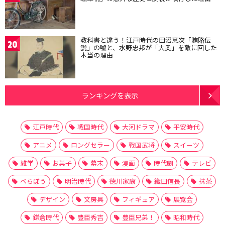
教科書と違う！江戸時代の田沼意次「賄賂伝
20
説」の嘘と、水野忠邦が「大奥」を敵に回した
本当の理由
ランキングを表示
江戸時代
戦国時代
大河ドラマ
平安時代
アニメ
ロングセラー
戦国武将
スイーツ
雑学
お菓子
幕末
漫画
時代劇
テレビ
べらぼう
明治時代
徳川家康
織田信長
抹茶
デザイン
文房具
フィギュア
展覧会
鎌倉時代
豊臣秀吉
豊臣兄弟！
昭和時代