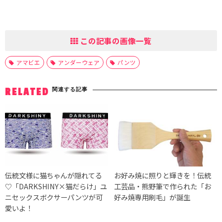
この記事の画像一覧
アマビエ
アンダーウェア
パンツ
関連する記事
RELATED
伝統文様に猫ちゃんが隠れてる
お好み焼に照りと輝きを！伝統
♡「DARKSHINY×猫だらけ」ユ
工芸品・熊野筆で作られた「お
ニセックスボクサーパンツが可
好み焼専用刷毛」が誕生
愛いよ！