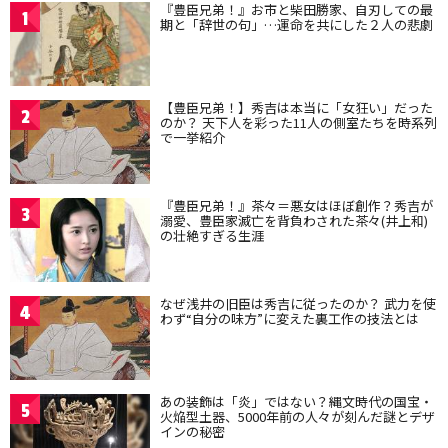
『豊臣兄弟！』お市と柴田勝家、自刃しての最
1
期と「辞世の句」…運命を共にした２人の悲劇
【豊臣兄弟！】秀吉は本当に「女狂い」だった
2
のか？ 天下人を彩った11人の側室たちを時系列
で一挙紹介
『豊臣兄弟！』茶々＝悪女はほぼ創作？秀吉が
3
溺愛、豊臣家滅亡を背負わされた茶々(井上和)
の壮絶すぎる生涯
なぜ浅井の旧臣は秀吉に従ったのか？ 武力を使
4
わず“自分の味方”に変えた裏工作の技法とは
あの装飾は「炎」ではない？縄文時代の国宝・
5
火焔型土器、5000年前の人々が刻んだ謎とデザ
インの秘密