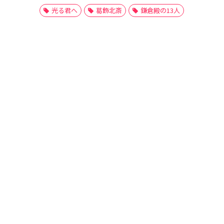
光る君へ
葛飾北斎
鎌倉殿の13人