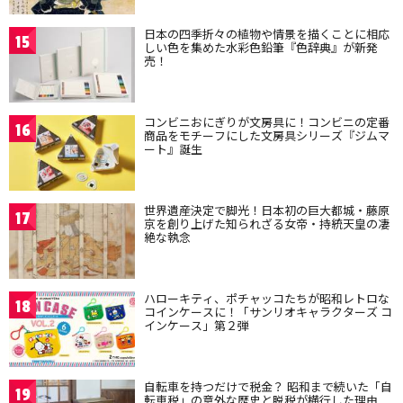
日本の四季折々の植物や情景を描くことに相応
15
しい色を集めた水彩色鉛筆『色辞典』が新発
売！
コンビニおにぎりが文房具に！コンビニの定番
16
商品をモチーフにした文房具シリーズ『ジムマ
ート』誕生
世界遺産決定で脚光！日本初の巨大都城・藤原
17
京を創り上げた知られざる女帝・持統天皇の凄
絶な執念
ハローキティ、ポチャッコたちが昭和レトロな
18
コインケースに！「サンリオキャラクターズ コ
インケース」第２弾
自転車を持つだけで税金？ 昭和まで続いた「自
19
転車税」の意外な歴史と脱税が横行した理由