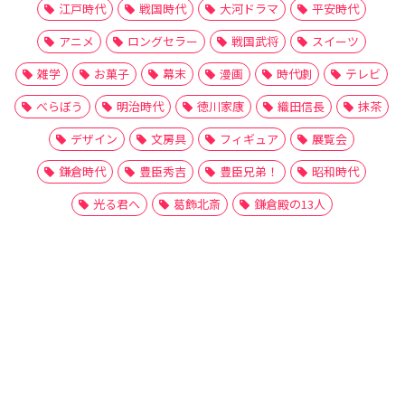
江戸時代
戦国時代
大河ドラマ
平安時代
アニメ
ロングセラー
戦国武将
スイーツ
雑学
お菓子
幕末
漫画
時代劇
テレビ
べらぼう
明治時代
徳川家康
織田信長
抹茶
デザイン
文房具
フィギュア
展覧会
鎌倉時代
豊臣秀吉
豊臣兄弟！
昭和時代
光る君へ
葛飾北斎
鎌倉殿の13人