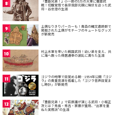
『豊臣兄弟！』小一郎の5万の大軍に徹底抗
8
戦！切腹覚悟で長宗我部元親に降伏を迫った武
将・谷忠澄の生涯
土偶なりきりパーカーも！青森の縄文遺跡群で
9
発掘された土偶がモチーフのキュートなグッズ
が新発売
村上水軍を率いた戦国武将！幼い弟を支え、共
10
に海へ散った得居通幸の波乱に満ちた生涯
ゴジラの咆哮で目覚める朝…1954年公開『ゴジ
11
ラ』の貴重音源を搭載した「ゴジラ音声目覚ま
し時計」が新発売
『豊臣兄弟！』で萩原護が演じる武将・小堀正
12
次とは？秀長・秀吉・家康が重用、“出家を重
ねた実務派”の生涯