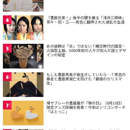
『豊臣兄弟！』後半の鍵を握る「浅井三姉妹」
4
茶々・初・江——秀吉に翻弄された波乱の生涯
あの装飾は「炎」ではない？縄文時代の国宝・
5
火焔型土器、5000年前の人々が刻んだ謎とデザ
インの秘密
もしも豊臣秀長が長生きしていたら…？秀吉の
6
暴走と豊臣家滅亡を防げた「最強のカリスマ
性」
鳩サブレーの豊島屋が『鳩の日』（8月10日）
7
限定グッズ詳細を発表！今年はシリコンポーチ
「はとっこ」