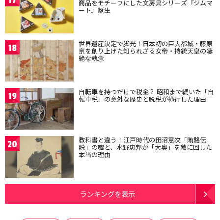
17
商品をモチーフにした文房具シリーズ『ジムマ
ート』誕生
世界遺産決定で脚光！日本初の巨大都城・藤原
18
京を創り上げた知られざる女帝・持統天皇の凄
絶な執念
自転車を持つだけで税金？ 昭和まで続いた「自
19
転車税」の意外な歴史と脱税が横行した理由
教科書と違う！江戸時代の田沼意次「賄賂伝
20
説」の嘘と、水野忠邦が「大奥」を敵に回した
本当の理由
ランキングを表示