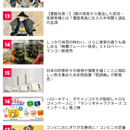
【豊臣兄弟！】2度の改易から復活した武将・
13
多賀秀種とは？豊臣秀長に仕えた半年間と波乱
の生涯
しっかり抹茶の味わい、さらに果実の香りも楽
14
しめる「無糖フレーバー抹茶」ストロベリー、
マンゴー新発売
日本の四季折々の植物や情景を描くことに相応
15
しい色を集めた水彩色鉛筆『色辞典』が新発
売！
ハローキティ、ポチャッコたちが昭和レトロな
16
コインケースに！「サンリオキャラクターズ コ
インケース」第２弾
コンビニおにぎりが文房具に！コンビニの定番