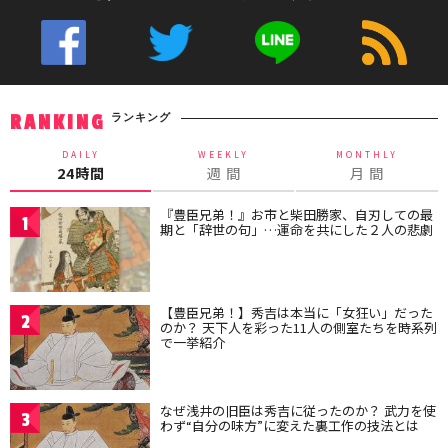
ランキング
RANKING
DAILY
WEEKLY
MONTHLY
24時間
週 間
月 間
『豊臣兄弟！』お市と柴田勝家、自刃しての最
1
期と「辞世の句」…運命を共にした２人の悲劇
【豊臣兄弟！】秀吉は本当に「女狂い」だった
2
のか？ 天下人を彩った11人の側室たちを時系列
で一挙紹介
なぜ浅井の旧臣は秀吉に従ったのか？ 武力を使
3
わず“自分の味方”に変えた裏工作の技法とは