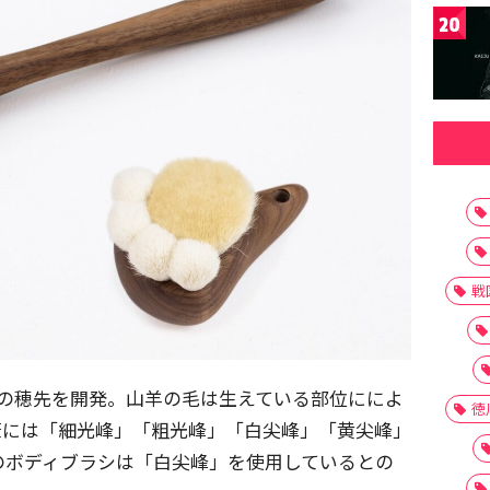
20
戦
類の穂先を開発。山羊の毛は生えている部位にによ
徳
筆には「細光峰」「粗光峰」「白尖峰」「黄尖峰」
のボディブラシは「白尖峰」を使用しているとの