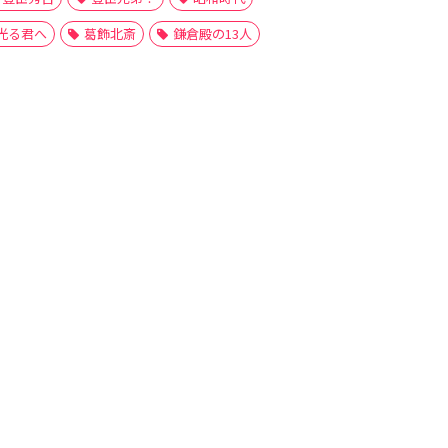
光る君へ
葛飾北斎
鎌倉殿の13人