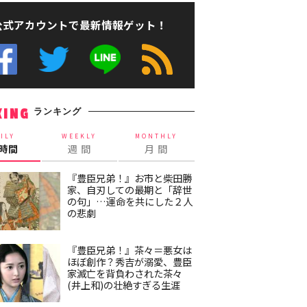
公式アカウントで最新情報ゲット！
ランキング
KING
ILY
WEEKLY
MONTHLY
4時間
週 間
月 間
『豊臣兄弟！』お市と柴田勝
家、自刃しての最期と「辞世
の句」…運命を共にした２人
の悲劇
『豊臣兄弟！』茶々＝悪女は
ほぼ創作？秀吉が溺愛、豊臣
家滅亡を背負わされた茶々
(井上和)の壮絶すぎる生涯