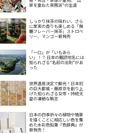
家を重ねた実務派”の生涯
しっかり抹茶の味わい、さら
に果実の香りも楽しめる「無
糖フレーバー抹茶」ストロベ
リー、マンゴー新発売
「一口」が「いもあら
い」！？ 日本の難読地名には
知られざる“名前の法則”があ
った
世界遺産決定で脚光！日本初
の巨大都城・藤原京を創り上
げた知られざる女帝・持統天
皇の凄絶な執念
日本の四季折々の植物や情景
を描くことに相応しい色を集
めた水彩色鉛筆『色辞典』が
新発売！