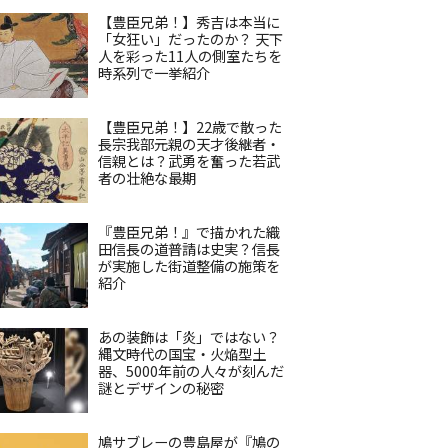
【豊臣兄弟！】秀吉は本当に
「女狂い」だったのか？ 天下
人を彩った11人の側室たちを
時系列で一挙紹介
【豊臣兄弟！】22歳で散った
長宗我部元親の天才後継者・
信親とは？武勇を奮った若武
者の壮絶な最期
『豊臣兄弟！』で描かれた織
田信長の道普請は史実？信長
が実施した街道整備の施策を
紹介
あの装飾は「炎」ではない？
縄文時代の国宝・火焔型土
器、5000年前の人々が刻んだ
謎とデザインの秘密
鳩サブレーの豊島屋が『鳩の