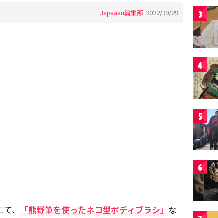
Japaaan編集部
2022/09/29
3
4
5
6
にて、
「熊野筆を使ったネコ型ボディブラシ」
な