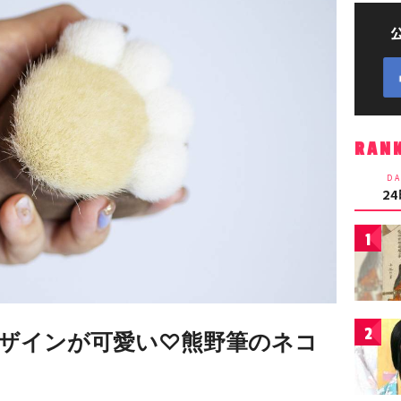
RAN
DA
2
1
2
ザインが可愛い♡熊野筆のネコ