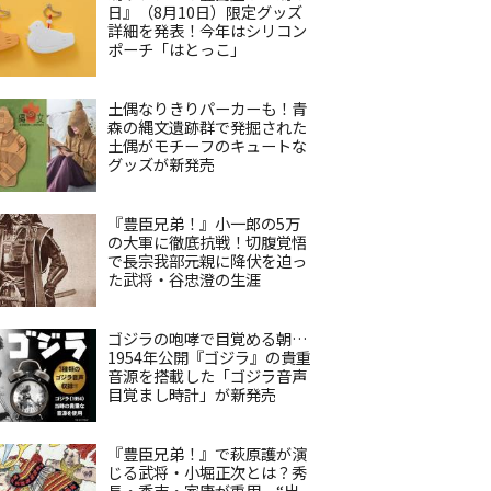
日』（8月10日）限定グッズ
詳細を発表！今年はシリコン
ポーチ「はとっこ」
土偶なりきりパーカーも！青
森の縄文遺跡群で発掘された
土偶がモチーフのキュートな
グッズが新発売
『豊臣兄弟！』小一郎の5万
の大軍に徹底抗戦！切腹覚悟
で長宗我部元親に降伏を迫っ
た武将・谷忠澄の生涯
ゴジラの咆哮で目覚める朝…
1954年公開『ゴジラ』の貴重
音源を搭載した「ゴジラ音声
目覚まし時計」が新発売
『豊臣兄弟！』で萩原護が演
じる武将・小堀正次とは？秀
長・秀吉・家康が重用、“出