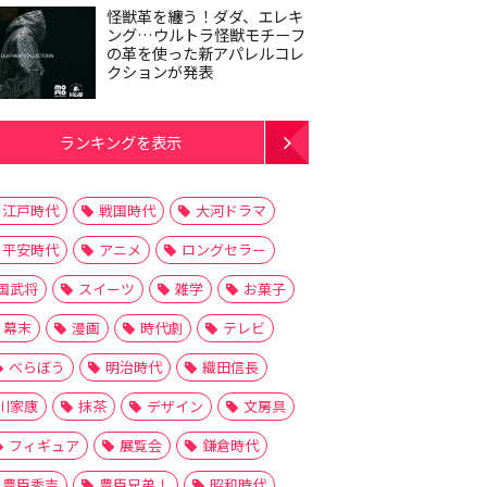
怪獣革を纏う！ダダ、エレキ
ング…ウルトラ怪獣モチーフ
の革を使った新アパレルコレ
クションが発表
ランキングを表示
江戸時代
戦国時代
大河ドラマ
平安時代
アニメ
ロングセラー
国武将
スイーツ
雑学
お菓子
幕末
漫画
時代劇
テレビ
べらぼう
明治時代
織田信長
川家康
抹茶
デザイン
文房具
フィギュア
展覧会
鎌倉時代
豊臣秀吉
豊臣兄弟！
昭和時代