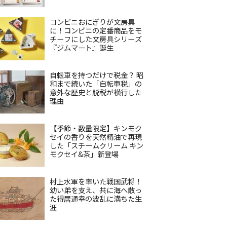
コンビニおにぎりが文房具
に！コンビニの定番商品をモ
チーフにした文房具シリーズ
『ジムマート』誕生
自転車を持つだけで税金？ 昭
和まで続いた「自転車税」の
意外な歴史と脱税が横行した
理由
【季節・数量限定】キンモク
セイの香りを天然精油で再現
した「スチームクリーム キン
モクセイ&茶」新登場
村上水軍を率いた戦国武将！
幼い弟を支え、共に海へ散っ
た得居通幸の波乱に満ちた生
涯