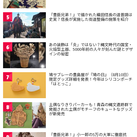
『豊臣兄弟！』で描かれた織田信長の道普請は
5
史実？信長が実施した街道整備の施策を紹介
あの装飾は「炎」ではない？縄文時代の国宝・
6
火焔型土器、5000年前の人々が刻んだ謎とデザ
インの秘密
鳩サブレーの豊島屋が『鳩の日』（8月10日）
7
限定グッズ詳細を発表！今年はシリコンポーチ
「はとっこ」
土偶なりきりパーカーも！青森の縄文遺跡群で
8
発掘された土偶がモチーフのキュートなグッズ
が新発売
『豊臣兄弟！』小一郎の5万の大軍に徹底抗