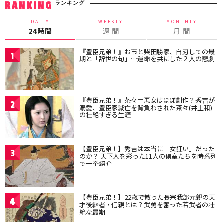
ランキング
RANKING
DAILY
WEEKLY
MONTHLY
24時間
週 間
月 間
『豊臣兄弟！』お市と柴田勝家、自刃しての最
1
期と「辞世の句」…運命を共にした２人の悲劇
『豊臣兄弟！』茶々＝悪女はほぼ創作？秀吉が
2
溺愛、豊臣家滅亡を背負わされた茶々(井上和)
の壮絶すぎる生涯
【豊臣兄弟！】秀吉は本当に「女狂い」だった
3
のか？ 天下人を彩った11人の側室たちを時系列
で一挙紹介
【豊臣兄弟！】22歳で散った長宗我部元親の天
4
才後継者・信親とは？武勇を奮った若武者の壮
絶な最期