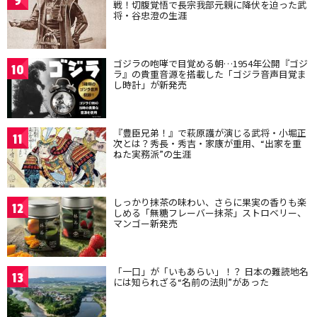
9
戦！切腹覚悟で長宗我部元親に降伏を迫った武
将・谷忠澄の生涯
ゴジラの咆哮で目覚める朝…1954年公開『ゴジ
10
ラ』の貴重音源を搭載した「ゴジラ音声目覚ま
し時計」が新発売
『豊臣兄弟！』で萩原護が演じる武将・小堀正
11
次とは？秀長・秀吉・家康が重用、“出家を重
ねた実務派”の生涯
しっかり抹茶の味わい、さらに果実の香りも楽
12
しめる「無糖フレーバー抹茶」ストロベリー、
マンゴー新発売
「一口」が「いもあらい」！？ 日本の難読地名
13
には知られざる“名前の法則”があった