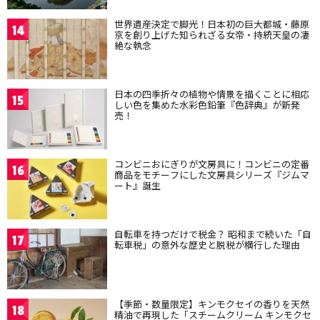
世界遺産決定で脚光！日本初の巨大都城・藤原
14
京を創り上げた知られざる女帝・持統天皇の凄
絶な執念
日本の四季折々の植物や情景を描くことに相応
15
しい色を集めた水彩色鉛筆『色辞典』が新発
売！
コンビニおにぎりが文房具に！コンビニの定番
16
商品をモチーフにした文房具シリーズ『ジムマ
ート』誕生
自転車を持つだけで税金？ 昭和まで続いた「自
17
転車税」の意外な歴史と脱税が横行した理由
【季節・数量限定】キンモクセイの香りを天然
18
精油で再現した「スチームクリーム キンモクセ