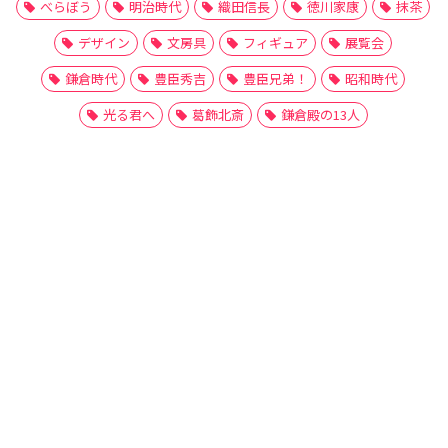
べらぼう
明治時代
織田信長
徳川家康
抹茶
デザイン
文房具
フィギュア
展覧会
鎌倉時代
豊臣秀吉
豊臣兄弟！
昭和時代
光る君へ
葛飾北斎
鎌倉殿の13人