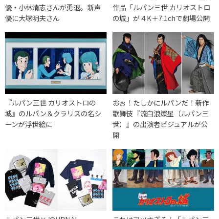
優・小林清志さんが勇退。新声
作品「ルパン三世 カリオストロ
優に大塚明夫さん
の城」が４K＋7.1chで劇場公開
『ルパン三世 カリオストロの
おぉ！たしかにルパンだ！新作
城』のルパン＆クラリスの名シ
歌舞伎『流白浪燦星（ルパン三
ーンが浮世絵に
世）』の出演者ビジュアルが公
開