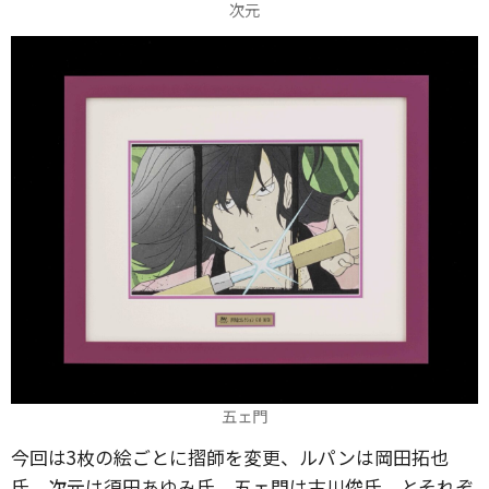
次元
五ェ門
今回は3枚の絵ごとに摺師を変更、ルパンは岡田拓也
氏、次元は須田あゆみ氏、五ェ門は古川俊氏、とそれぞ