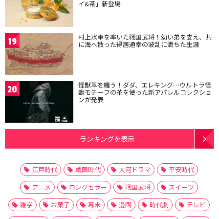
イ&茶」新登場
村上水軍を率いた戦国武将！幼い弟を支え、共
19
に海へ散った得居通幸の波乱に満ちた生涯
怪獣革を纏う！ダダ、エレキング…ウルトラ怪
20
獣モチーフの革を使った新アパレルコレクショ
ンが発表
ランキングを表示
江戸時代
戦国時代
大河ドラマ
平安時代
アニメ
ロングセラー
戦国武将
スイーツ
雑学
お菓子
幕末
漫画
時代劇
テレビ