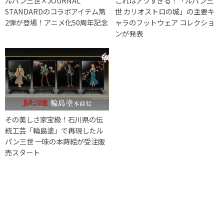
ルパン三世×JOURNAL
これはアツすぎる！「ルパン三
STANDARDのコラボアイテム第
世 カリオストロの城」の主要キ
2弾が登場！アニメ化50周年記念
ャラのフットウェア コレクショ
ンが発表
その美しさ家宝級！石川県の伝
統工芸「輪島塗」で再現したル
パン三世 一味の本蒔絵が受注販
売スタート