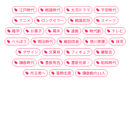
江戸時代
戦国時代
大河ドラマ
平安時代
アニメ
ロングセラー
戦国武将
スイーツ
雑学
お菓子
幕末
漫画
時代劇
テレビ
べらぼう
明治時代
織田信長
徳川家康
抹茶
デザイン
文房具
フィギュア
展覧会
鎌倉時代
豊臣秀吉
豊臣兄弟！
昭和時代
光る君へ
葛飾北斎
鎌倉殿の13人