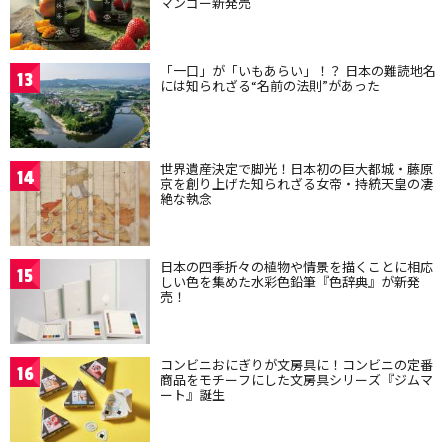
マンゴー新発売
「一口」が「いもあらい」！？ 日本の難読地名
13
には知られざる“名前の法則”があった
世界遺産決定で脚光！日本初の巨大都城・藤原
14
京を創り上げた知られざる女帝・持統天皇の凄
絶な執念
日本の四季折々の植物や情景を描くことに相応
15
しい色を集めた水彩色鉛筆『色辞典』が新発
売！
コンビニおにぎりが文房具に！コンビニの定番
16
商品をモチーフにした文房具シリーズ『ジムマ
ート』誕生