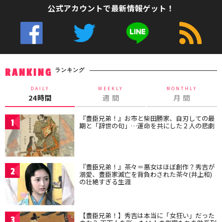
公式アカウントで最新情報ゲット！
ランキング
RANKING
DAILY
WEEKLY
MONTHLY
24時間
週 間
月 間
『豊臣兄弟！』お市と柴田勝家、自刃しての最
1
期と「辞世の句」…運命を共にした２人の悲劇
『豊臣兄弟！』茶々＝悪女はほぼ創作？秀吉が
2
溺愛、豊臣家滅亡を背負わされた茶々(井上和)
の壮絶すぎる生涯
【豊臣兄弟！】秀吉は本当に「女狂い」だった
3