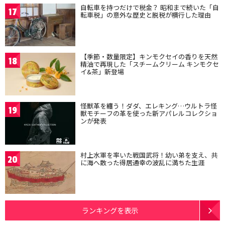
自転車を持つだけで税金？ 昭和まで続いた「自
17
転車税」の意外な歴史と脱税が横行した理由
【季節・数量限定】キンモクセイの香りを天然
18
精油で再現した「スチームクリーム キンモクセ
イ&茶」新登場
怪獣革を纏う！ダダ、エレキング…ウルトラ怪
19
獣モチーフの革を使った新アパレルコレクショ
ンが発表
村上水軍を率いた戦国武将！幼い弟を支え、共
20
に海へ散った得居通幸の波乱に満ちた生涯
ランキングを表示