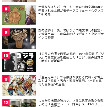
土偶なりきりパーカーも！青森の縄文遺跡群で
8
発掘された土偶がモチーフのキュートなグッズ
が新発売
あの装飾は「炎」ではない？縄文時代の国宝・
9
火焔型土器、5000年前の人々が刻んだ謎とデザ
インの秘密
ゴジラの咆哮で目覚める朝…1954年公開『ゴジ
10
ラ』の貴重音源を搭載した「ゴジラ音声目覚ま
し時計」が新発売
『豊臣兄弟！』で萩原護が演じる武将・小堀正
11
次とは？秀長・秀吉・家康が重用、“出家を重
ねた実務派”の生涯
しっかり抹茶の味わい、さらに果実の香りも楽
12
しめる「無糖フレーバー抹茶」ストロベリー、