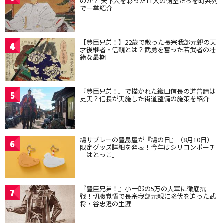
のか？ 天下人を彩った11人の側室たちを時系列
で一挙紹介
【豊臣兄弟！】22歳で散った長宗我部元親の天
4
才後継者・信親とは？武勇を奮った若武者の壮
絶な最期
『豊臣兄弟！』で描かれた織田信長の道普請は
5
史実？信長が実施した街道整備の施策を紹介
鳩サブレーの豊島屋が『鳩の日』（8月10日）
6
限定グッズ詳細を発表！今年はシリコンポーチ
「はとっこ」
『豊臣兄弟！』小一郎の5万の大軍に徹底抗
7
戦！切腹覚悟で長宗我部元親に降伏を迫った武
将・谷忠澄の生涯